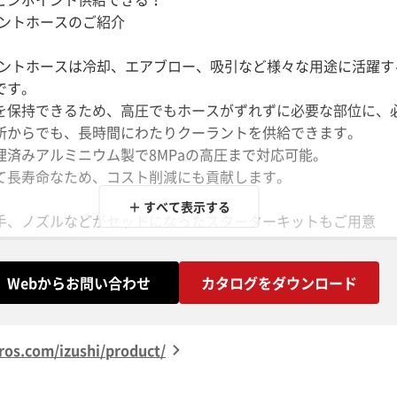
ーラントホースのご紹介
クーラントホースは冷却、エアブロー、吸引など様々な用途に活躍
です。
を保持できるため、高圧でもホースがずれずに必要な部位に、
所からでも、長時間にわたりクーラントを供給できます。
理済みアルミニウム製で8MPaの高圧まで対応可能。
て長寿命なため、コスト削減にも貢献します。
＋ すべて表示する
手、ノズルなどがセットになったスターターキットもご用意
/8、1/4、1/2 3種類ご用意
Webからお問い合わせ
カタログをダウンロード
.com/izushi/product/