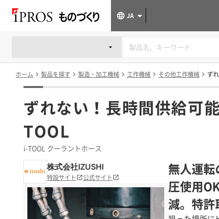
JA
ホーム
製品を探す
製造・加工機械
工作機械
その他工作機械
ずれ
ずれない！長時間供給可能
TOOL
i-TOOL クーラントホース
無人運転
株式会社IZUSHI
特設サイト
公式サイト
圧使用O
減。特許
狙った場所に