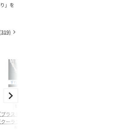
り」を
19)
製造・加工機械
【プラスチック加工向け】高
クーラントホース i-TOOL
株式会社IZUSHI