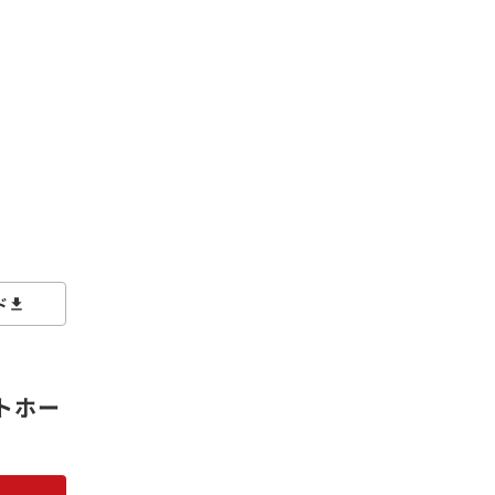
ド
トホー