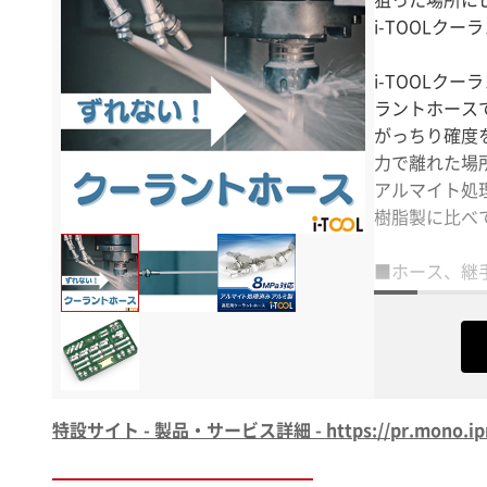
i-TOOLク
i-TOOL
ラントホース
がっちり確度
力で離れた場
アルマイト処
樹脂製に比べ
■ホース、継
■ホース口径 1
特設サイト - 製品・サービス詳細 - https://pr.mono.ipros