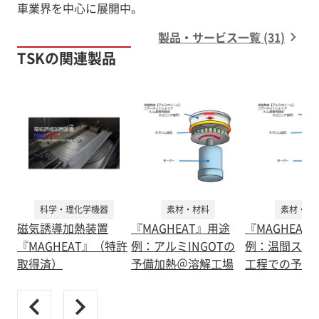
車業界を中心に展開中。
製品・サービス一覧 (31)
TSKの関連製品
科学・理化学機器
素材・材料
素材・材
磁気誘導加熱装置
『MAGHEAT』用途
『MAGHEAT
『MAGHEAT』（特許
例：アルミINGOTの
例：温間スピ
取得済）
予備加熱＠溶解工場
工程での予備