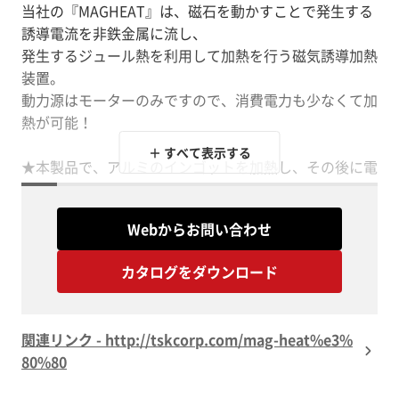
当社の『MAGHEAT』は、磁石を動かすことで発生する
誘導電流を非鉄金属に流し、
発生するジュール熱を利用して加熱を行う磁気誘導加熱
装置。
動力源はモーターのみですので、消費電力も少なくて加
熱が可能！
＋ すべて表示する
★本製品で、アルミのインゴットを加熱し、その後に電
気炉・ガス炉に投入することで、水蒸気爆発のリスクを
軽減。
Webからお問い合わせ
【特長】
カタログをダウンロード
■加熱時間が早いため、タクトタイムの短縮が可能
■動力はモータのみで省エネ
■CO2の発生しないので、カーボンニュートラル対策に
関連リンク - http://tskcorp.com/mag-heat%e3%
は好適
80%80
■500℃前後までの加熱が可能で、インゴットの予備加
熱などに好適