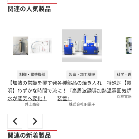
関連の人気製品
制御・電機機器
製造・加工機械
科学・理化学
【加熱の常識を覆す発
各種部品の焼き入れ
特殊炉【露点
明】わずかな時間で流
に！『高周波誘導加熱
温雰囲気炉】
丸祥電器株式
水が蒸気へ変化！
装置』
井上商会
株式会社IH電子
関連の新着製品