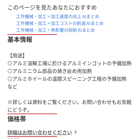
■静岡県SDＧｓアワード 静岡県知事賞受賞
このページを見たあなたにおすすめ
工作機械・加工 > 加工速度の向上 AIまとめ
【展示会出展情報】
工作機械・加工 > 加工コストの削減 AIまとめ
展示会名：2024 日本ダイカスト展示会
工作機械・加工 > 熱影響の抑制 AIまとめ
日時：2024年11月14日（木）～2024年11月16日（土）
基本情報
会場：パシフィコ横浜 展示C・Dホール
入場料：無料（事前登録制）
【用途】
ブース：G-18
◎アルミ溶解工場に於けるアルミインゴットの予備加熱
◎アルミニウム部品の焼き嵌め用加熱
※コスト削減事例を掲載した資料を、下記「PDFダウン
◎アルミホイールの温間スピーニング工程の予備加熱
など
※詳しくは資料をご覧ください。お問い合わせもお気軽
価格帯
詳細はお問い合わせください