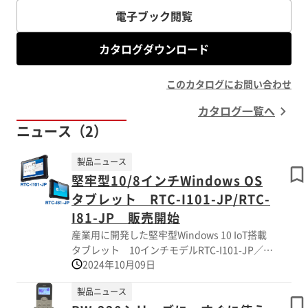
電子ブック閲覧
カタログダウンロード
このカタログにお問い合わせ
カタログ一覧へ
ニュース（2）
製品ニュース
堅牢型10/8インチWindows OS
タブレット RTC-I101-JP/RTC-
I81-JP 販売開始
産業用に開発した堅牢型Windows 10 IoT搭載
タブレット 10インチモデルRTC-I101-JP／8
2024年10月09日
インチモデルRTC-I81-JP の販売を開始しまし
た。 過酷な産業環境に耐える設計・生産性向
製品ニュース
上・安全性・運用コストを削減するモバイルソ