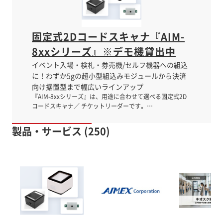
固定式2Dコードスキャナ『AIM-
8xxシリーズ』※デモ機貸出中
イベント入場・検札・券売機/セルフ機器への組込
に！わずか5gの超小型組込みモジュールから決済
向け据置型まで幅広いラインアップ
『AIM-8xxシリーズ』は、用途に合わせて選べる固定式2D
コードスキャナ／ チケットリーダーです。
JAN/EAN/UPC、Code 128などの1Dコードから、QR
Code、PDF417、 Data Matrixなどの2Dコードまで、チケ
製品・サービス (250)
ット・決済で使われる主要コードを 幅広く読み取り可能。
外乱光耐性は0〜100,000ルクスで明るい屋外のゲートや窓
際の設置でも、 安定してコードを読み取ります。 【特長】
■デモ機を無料で貸出可能 ■狭所にも組込める超小型・軽
量設計 ■二次元コードをはじめ主要1D/2Dコードに対応 ■
屋外でも安定した読み取り ■かざすだけのハンズフリー運
用 ■USB接続・5V給電でかんたん組込み ※デモ機の無料貸
出が可能です。 ※詳しくはPDFをダウンロードいただく
か、お気軽にお問い合わせください。