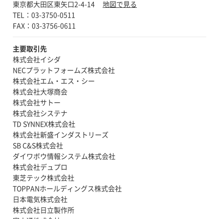
東京都大田区東矢口2-4-14
機能の変更や追加を、お客様ご自身で自由にカ
地図で見る
TEL：03-3750-0511
スタマイズできます。 ※カスタマイズしたメ
ニューをBW-220本体にインストールする際、
別売の通信ソフト「AiSync」が必要です。 ご
購入、評価機貸出に関するお問合せは、弊社営
主要取引先
業部までお気軽にご連絡ください。
株式会社イシダ
NECプラットフォームズ株式会社
株式会社エム・エス・シー
株式会社大塚商会
株式会社サトー
株式会社システナ
TD SYNNEX株式会社
株式会社新盛インダストリーズ
SB C&S株式会社
ダイワボウ情報システム株式会社
株式会社デュプロ
東芝テック株式会社
TOPPANホールディングス株式会社
日本電気株式会社
株式会社日立製作所