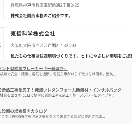
兵庫県神戸市兵庫区駅前通2丁目2-25
株式会社関西水栓のご紹介です。
東信科学株式会社
大阪府大阪市西区江戸堀2-7-32 203
私たちの仕事は快適環境づくりです。ヒトにやさしい環境をご提
セント型感震ブレーカー『一発遮断』
検知で安全・確実に電気を遮断。電気工事がいらず取り付け簡単。消防...
で断熱工事を完了！発泡ウレタンフォーム断熱材・インサルパック
騒音を出さずに1日で簡単に断熱工事を施工可能！スプレー缶タイプや...
火設備の総合案内カタログ
2年までにPFOS等含有泡消火薬剤を全て破棄する規定に更新されま...