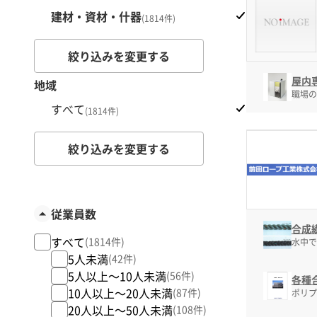
建材・資材・什器
(1814件)
絞り込みを変更する
屋内専
地域
職場の
すべて
(1814件)
絞り込みを変更する
従業員数
合成
すべて
(1814件)
水中で
5人未満
(42件)
5人以上～10人未満
(56件)
各種
10人以上～20人未満
(87件)
ポリプ
20人以上～50人未満
(108件)