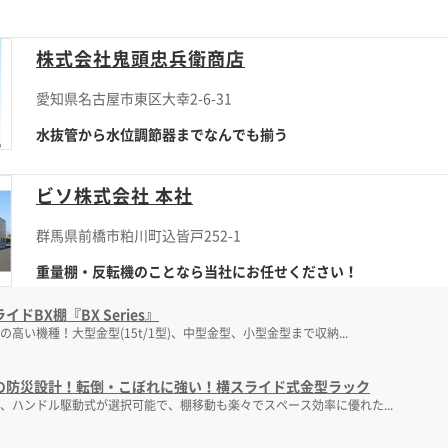
株式会社鬼頭忠兵衛商店
愛知県名古屋市東区大幸2-6-31
水抜管から水位調節器までなんでも揃う
ビソ株式会社 本社
群馬県前橋市粕川町込皆戸252-1
重量棚・反転機のことなら当社にお任せください！
イドBX棚『BX Series』
の高い機種！大型金型(15t/1型)、中型金型、小型金型まで収納...
の防災設計！転倒・こぼれに強い！横スライド式金型ラック
、ハンドル駆動式が選択可能で、棚移動も楽々でスペース効率に優れた...