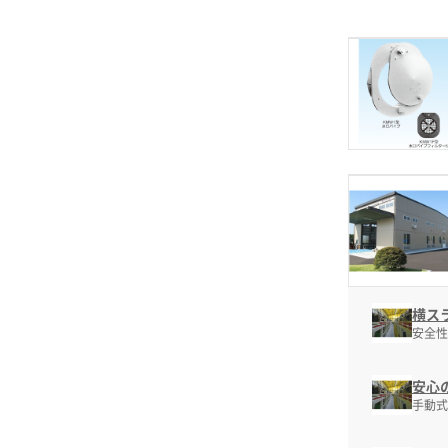
横スラ
安全性
安心
手動式