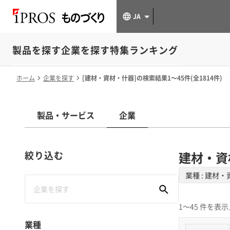
JA
製品を探す
企業を探す
特集
ランキング
ホーム
企業を探す
[建材・資材・什器]の検索結果1～45件(全1814件)
製品・サービス
企業
絞り込む
建材・資
業種 : 建材
1～45 件を表示
業種