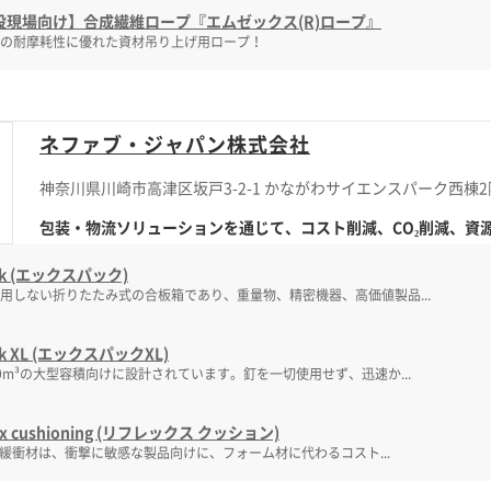
設現場向け】合成繊維ロープ『エムゼックス(R)ロープ』
の耐摩耗性に優れた資材吊り上げ用ロープ！
ネファブ・ジャパン株式会社
神奈川県川崎市高津区坂戸3-2-1 かながわサイエンスパーク西棟2
包装・物流ソリューションを通じて、コスト削減、CO₂削減、資源の
ak (エックスパック)
用しない折りたたみ式の合板箱であり、重量物、精密機器、高価値製品...
ak XL (エックスパックXL)
0m³の大型容積向けに設計されています。釘を一切使用せず、迅速か...
lex cushioning (リフレックス クッション)
lex緩衝材は、衝撃に敏感な製品向けに、フォーム材に代わるコスト...