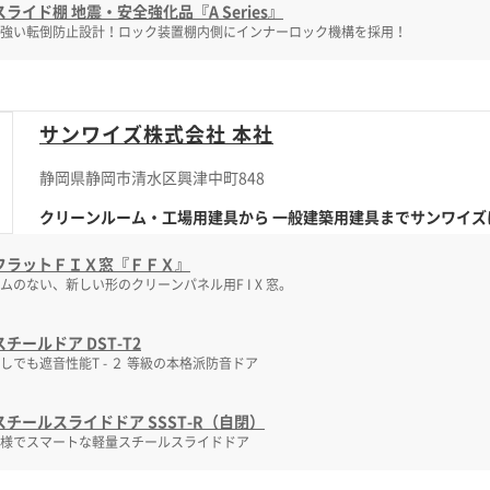
ライド棚 地震・安全強化品『A Series』
強い転倒防止設計！ロック装置棚内側にインナーロック機構を採用！
サンワイズ株式会社 本社
静岡県静岡市清水区興津中町848
クリーンルーム・工場用建具から 一般建築用建具までサンワイズに
フラットＦＩＸ窓『ＦＦＸ』
ムのない、新しい形のクリーンパネル用F I X 窓。
チールドア DST-T2
しでも遮音性能T - ２ 等級の本格派防音ドア
スチールスライドドア SSST-R（自閉）
様でスマートな軽量スチールスライドドア