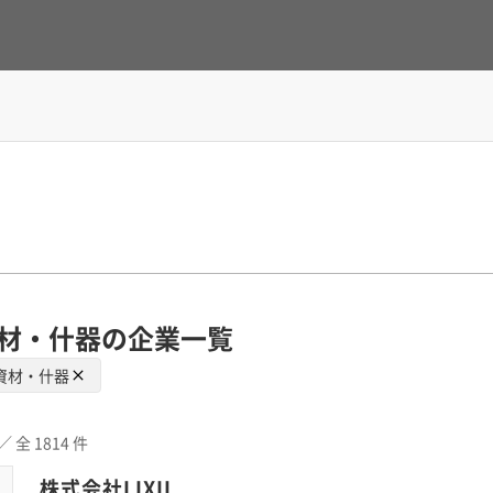
材・什器の企業一覧
・資材・什器
／ 全 1814 件
株式会社LIXIL