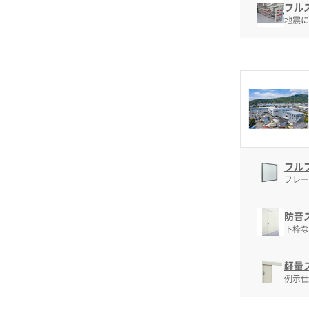
フルス
地震に
フル
フレー
防音ス
下枠な
軽量
例示仕