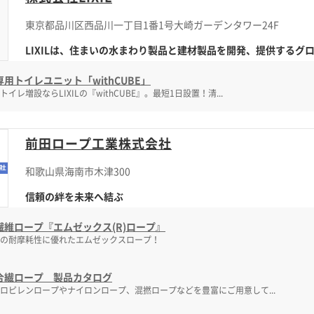
東京都品川区西品川一丁目1番1号大崎ガーデンタワー24F
LIXILは、住まいの水まわり製品と建材製品を開発、提供するグロー
用トイレユニット「withCUBE」
トイレ増設ならLIXILの『withCUBE』。最短1日設置！清...
前田ロープ工業株式会社
和歌山県海南市木津300
信頼の絆を未来へ結ぶ
繊維ロープ『エムゼックス(R)ロープ』
の耐摩耗性に優れたエムゼックスロープ！
合繊ロープ 製品カタログ
ロピレンロープやナイロンロープ、混撚ロープなどを豊富にご用意して...