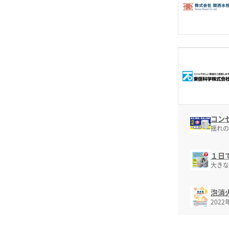
コン
揺れの
１日
大きな
泡消
202