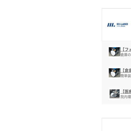
【フ
倉庫の
【倉
簡単装
【医
院内環