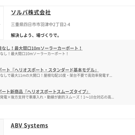
ソルバ株式会社
三重県四日市市羽津中2丁目2-4
解決しよう、場づくりで。
柱なし！最大間口10mソーラーカーポート！
なし！最大間口10mソーラーカーポート！
ポート『ヘリオスポート・スタンダード基本モデル』
なしで最大11mの大開口！屋根勾配10度・架台不要で高効率発電す...
ポート新商品『ヘリオスポートスムーズタイプ』
発電×後方支持で車庫入れ・動線が劇的スムーズ！1〜10台対応の高...
ABV Systems