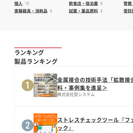
個人
飲食店・宿泊業
警察
10
9
実験器具・消耗品
試薬・薬品原料
受託
5
3
ランキング
製品ランキング
金属接合の技術手法「拡散接
料・事例集を進呈＞
株式会社型システム
ストレスチェックツール『フ
ック』