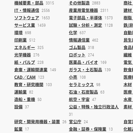
機械要素・部品
その他製造
商社
3315
2883
IT・情報通信
産業用電気機器
建材
2556
2311
ソフトウェア
電子部品・半導体
樹脂
1653
1573
サービス業
試験・分析・測定
鉄/
1459
1128
環境
化学
自動
698
637
印刷業
情報通信業
民生
512
462
エネルギー
ゴム製品
食品
325
318
光学機器
ロボット
繊維
276
274
紙・パルプ
医薬品・バイオ
電気
228
169
倉庫・運輸関連業
ガラス・土石製品
飲食
149
139
CAD／CAM
小売
医療
123
108
教育・研究機関
セラミックス
木材
103
98
運輸業
石油・石炭製品
医療
82
63
造船・重機
航空・宇宙
水産
50
47
設備
公益・特殊・独立行政法人
素材
37
31
研究・開発用機器・装置
官公庁
自営
26
24
鉱業
金融・証券・保険業
化粧
17
13