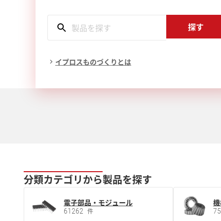
探す
イプロスものづくりとは
分類カテゴリから製品を探す
電子部品・モジュール
機
61262
7
件