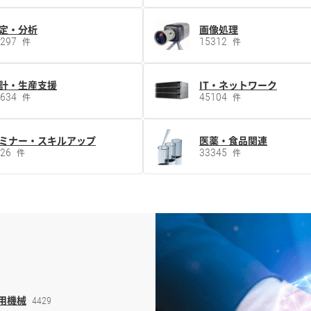
定・分析
画像処理
5297
15312
件
件
計・生産支援
IT・ネットワーク
2634
45104
件
件
ミナー・スキルアップ
医薬・食品関連
526
33345
件
件
用機械
4429