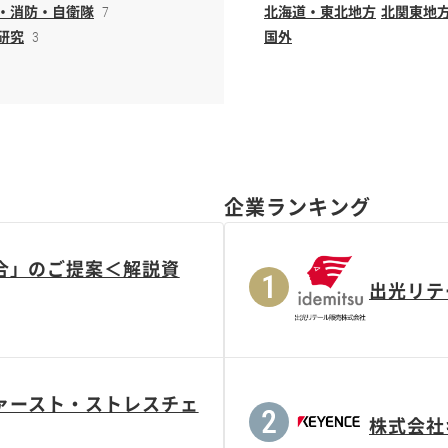
・消防・自衛隊
北海道・東北地方
北関東地
7
研究
国外
3
企業ランキング
合」のご提案＜解説資
出光リテ
ァースト・ストレスチェ
株式会社