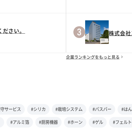
ください。
株式会社
企業ランキングをもっと見る
保守サービス
#シリカ
#栽培システム
#バスバー
#は
ー
#アルミ箔
#厨房機器
#ホーン
#ゲル
#フェルト