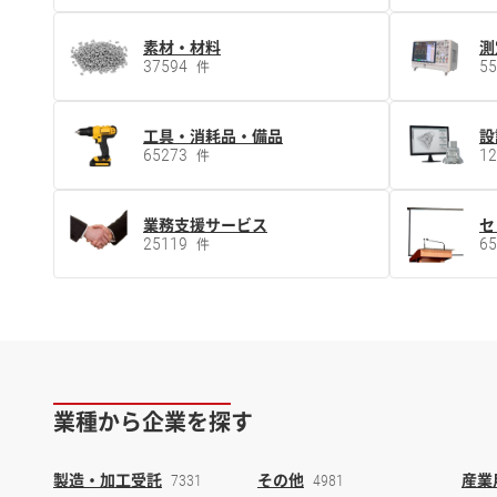
素材・材料
測
37594
5
件
工具・消耗品・備品
設
65273
1
件
業務支援サービス
セ
25119
6
件
業種から企業を探す
製造・加工受託
その他
産業
7331
4981