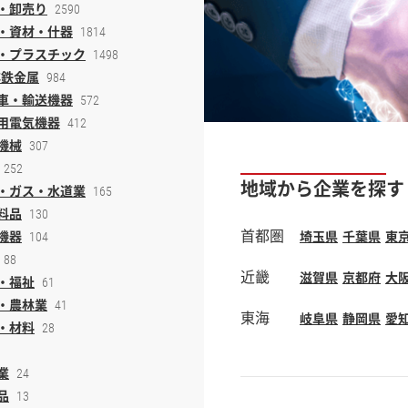
・卸売り
2590
・資材・什器
1814
・プラスチック
1498
非鉄金属
984
車・輸送機器
572
用電気機器
412
機械
307
252
地域から企業を探す
・ガス・水道業
165
料品
130
首都圏
機器
埼玉県
千葉県
東
104
88
近畿
滋賀県
京都府
大
・福祉
61
・農林業
41
東海
岐阜県
静岡県
愛
・材料
28
業
24
品
13