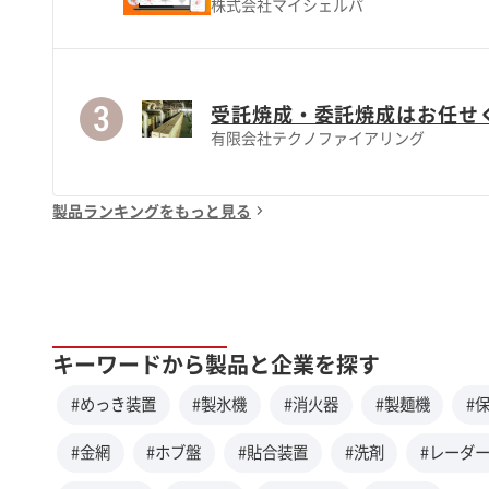
株式会社マイシェルパ
受託焼成・委託焼成はお任せ
有限会社テクノファイアリング
製品ランキングをもっと見る
キーワードから製品と企業を探す
#めっき装置
#製氷機
#消火器
#製麺機
#
#金網
#ホブ盤
#貼合装置
#洗剤
#レーダ