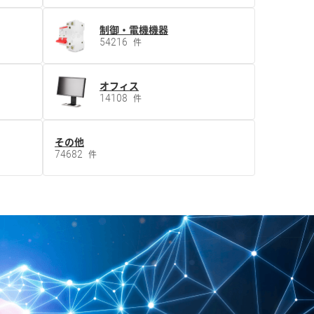
制御・電機機器
54216
件
オフィス
14108
件
その他
74682
件