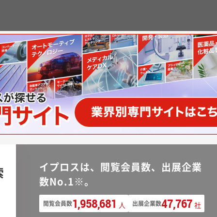
イプロスは、閲覧会員数、出展企業
索
数No.1※。
1,958,681
47,767
閲覧会員数
出展企業数
人
社