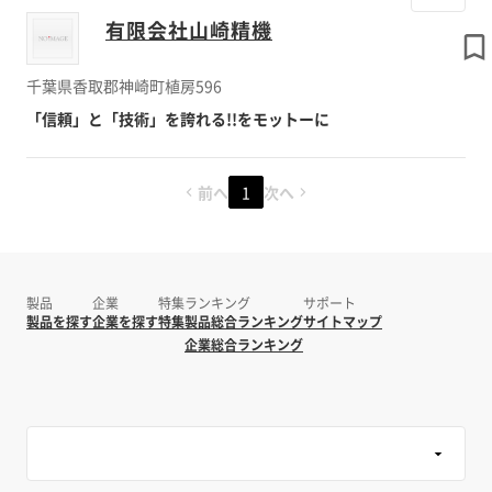
有限会社山崎精機
千葉県香取郡神崎町植房596
「信頼」と「技術」を誇れる!!をモットーに
前へ
1
次へ
製品
企業
特集
ランキング
サポート
製品を探す
企業を探す
特集
製品総合ランキング
サイトマップ
企業総合ランキング