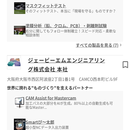
マスクフィットテスト
そのフィットテスト、本当に「現場を守る」ものですか？
塗膜分析（鉛、クロム、PCB）・剥離剤試験
処分に関してもフォロー体制確立！スピード対応・柔軟な
相談体制
すべての製品を見る (7)
ジェービーエムエンジニアリン
グ株式会社 本社
大阪府大阪市西区阿波座2丁目1番1号 CAMCO西本町ビル9F
世界に誇れる"ものづくり"を支えるパートナー
CAM Assist for Mastercam
加工パスの大部分をAIが生成。80％以上の自動生成も可
能なMaster...
Smartぴ〜太郎
超小型NCデータ入出力装置