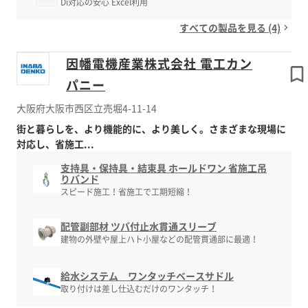
Di対応の安心 Excel利用
すべての製品を見る (4)
因幡電機産業株式会社 電工カン
パニー
大阪府大阪市西区立売堀4-11-14
街と暮らしを、より機能的に、より美しく。さまざまな現場に
対応し、省施工...
支持具・保持具・結束具 ホールドワン 省施工吊
りバンド
スピード施工！省施工で工期短縮！
配管副部材 ツバ付止水貫通スリーブ
建物の外壁や屋上ハト小屋などの配管貫通部に最適！
給水システム ワンタッチベースサドル
取り付けは差し仕込むだけのワンタッチ！