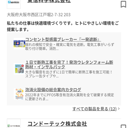
大阪府大阪市西区江戸堀2-7-32 203
私たちの仕事は快適環境づくりです。ヒトにやさしい環境をご
提案します。
コンセント型感震ブレーカー『一発遮断』
揺れの検知で安全・確実に電気を遮断。電気工事がいらず
取り付け簡単。消防...
１日で断熱工事を完了！発泡ウレタンフォーム断
熱材・インサルパック
大きな騒音を出さずに1日で簡単に断熱工事を施工可能！
スプレー缶タイプや...
泡消火設備の総合案内カタログ
2022年までにPFOS等含有泡消火薬剤を全て破棄する規定
に更新されま...
すべての製品を見る (12)
コンドーテック株式会社