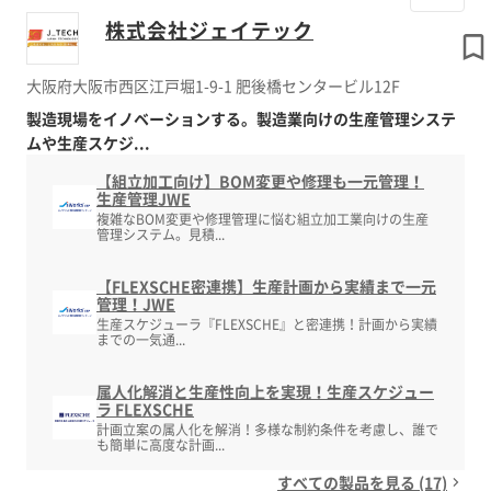
株式会社ジェイテック
大阪府大阪市西区江戸堀1-9-1 肥後橋センタービル12F
製造現場をイノベーションする。製造業向けの生産管理システ
ムや生産スケジ...
【組立加工向け】BOM変更や修理も一元管理！
生産管理JWE
複雑なBOM変更や修理管理に悩む組立加工業向けの生産
管理システム。見積...
【FLEXSCHE密連携】生産計画から実績まで一元
管理！JWE
生産スケジューラ『FLEXSCHE』と密連携！計画から実績
までの一気通...
属人化解消と生産性向上を実現！生産スケジュー
ラ FLEXSCHE
計画立案の属人化を解消！多様な制約条件を考慮し、誰で
も簡単に高度な計画...
すべての製品を見る (17)