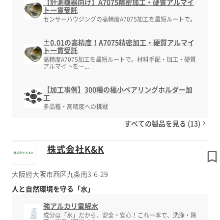
【計測機器向け】A7075精密加工・硬質アルマイ
ト一貫受託
センサーハウジングの高精度A7075加工を最短ルートで。
±0.01の高精度！A7075精密加工・硬質アルマイ
ト一貫受託
高精度A7075加工を最短ルートで。材料手配・加工・硬質
アルマイトを一...
【加工事例】300種の極小ベアリングホルダー加
工
多品種・高精度への挑戦
すべての製品を見る (13)
株式会社K&K
大阪府大阪市西区九条南3-6-29
人と自然環境を守る「水」
強アルカリ電解水
成分は「水」だから、安全・安心！これ一本で、洗浄・除