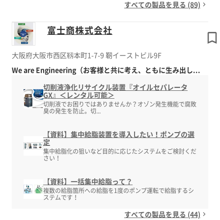
すべての製品を見る (89)
富士商株式会社
大阪府大阪市西区靱本町1-7-9 靭イーストビル9F
We are Engineering（お客様と共に考え、ともに生み出し...
切削液浄化リサイクル装置『オイルセパレータ
GX』＜レンタル可能＞
切削液でお困りではありませんか？オゾン発生機能で腐敗
臭の発生を防止。切...
【資料】集中給脂装置を導入したい！ポンプの選
定
集中給脂化の狙いなど目的に応じたシステムをご検討くだ
さい！
【資料】一括集中給脂って？
複数の給脂箇所への給脂を1度のポンプ運転で給脂するシ
ステムです！
すべての製品を見る (44)