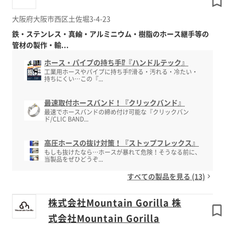
大阪府大阪市西区土佐堀3-4-23
鉄・ステンレス・真鍮・アルミニウム・樹脂のホース継手等の
管材の製作・輸...
ホース・パイプの持ち手⁉『ハンドルテック』
工業用ホースやパイプに持ち手⁉滑る・汚れる・冷たい・
持ちにくい…この『...
最速取付ホースバンド！『クリックバンド』
最速でホースバンドの締め付け可能な『クリックバン
ド/CLIC BAND...
高圧ホースの抜け対策！『ストップフレックス』
もしも抜けたなら…ホースが暴れて危険！そうなる前に、
当製品をぜひどうぞ...
すべての製品を見る (13)
株式会社Mountain Gorilla 株
式会社Mountain Gorilla