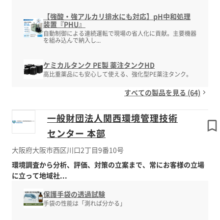
【強酸・強アルカリ排水にも対応】pH中和処理
装置『PHU』
自動制御による連続運転で現場の省人化に貢献。主要機器
を組み込んで納入し...
ケミカルタンク PE製 薬注タンクHD
高比重薬品にも安心して使える、強化型PE薬注タンク。
すべての製品を見る (64)
一般財団法人関西環境管理技術
センター 本部
大阪府大阪市西区川口2丁目9番10号
環境調査から分析、評価、対策の立案まで、常にお客様の立場
に立って地域社...
保護手袋の透過試験
手袋の性能は「測れば分かる」