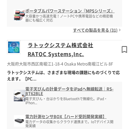
ポータブルパワーステーション『MPSシリーズ』
大容量かつ高速充電！ノートPCや携帯電話などの精密機
器にも幅広く対応
すべての製品を見る (31)
ラトックシステム株式会社
RATOC Systems,Inc.
大阪府大阪市西区南堀江1-18-4 Osaka Metro南堀江ビル 8F
ラトックシステムは、さまざまな現場の課題にものづくりで応
えます。【PC...
電子天びんの計量データをiPadへ無線転送｜RS-
BT62BLE
電子天びん・台はかりをBluetoothで無線化。iPad・
iPhon...
電力計測センサBOX【ハード受託開発実績】
電力データの収集からクラウド連携まで。IoTデバイス開
発実績