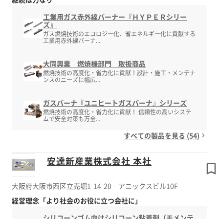
工業用ガス赤外線バーナー『ＨＹＰＥＲシリー
ズ』
ガス燃焼技術のエコロジー化、省エネルギー化に貢献する
工業用赤外線バーナ...
大同興業 燃焼機部門 取扱商品
燃焼技術の高度化・省力化に貢献！設計・施工・メンテナ
ンスのニーズに幅広...
ガスバーナ『ユニヒートガスバーナ』シリーズ
燃焼技術の高度化・省力化に貢献！ 信頼性の高いシステ
ムで安全対策も万全...
すべての製品を見る (54)
安達新産業株式会社 本社
大阪府大阪市西区立売堀1-14-20 アニックスビル10F
経営理念「より社会のお役に立つ会社に」
シリコーンゴム向けシリコーン粘着剤（モメンテ