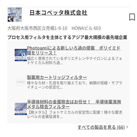
日本コベッタ株式会社
大阪府大阪市西区立売堀1-9-10 HOWAビル 603
プロセス用フィルタを主体とするアジア最大規模の最先端企業
Photoamiによる新しいろ過の提案 ポリイミド
膜をリリース！
幅広く使用されているポリエチレンやナイロンによるフォ
トケミカル材料ろ過...
製薬用カートリッジフィルター
様々なろ材・孔径を取り揃えており、納期の短縮・サプラ
イチェーンの安定化...
半導体材料の金属除去はお任せ！ 半導体薬液用
メタル除去フィルター
【脱メタル】フォトケミカルの安定性に配慮！様々な要求
レベルの金属低減を...
すべての製品を見る (66)