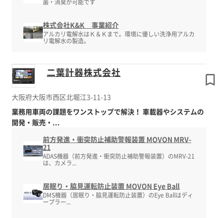
菌・消臭が可能です
株式会社K&K 事業紹介
アルカリ電解水はＫ＆Ｋまで。環境に優しい洗浄用アルカ
リ電解水の製造。
二葉計器株式会社
大阪府大阪市西区北堀江3-11-13
業務用車両の課題をワンストップで解決！ 車載器やシステムの
開発・販売・...
前方発進・衝突防止補助警報装置 MOVON MRV-
21
ADAS機器（前方発進・衝突防止補助警報装置）のMRV-21
は、カメラ...
居眠り・脇見運転防止装置 MOVON Eye Ball
DMS機器（居眠り・脇見運転防止装置）のEye Ballはディ
ープラー...