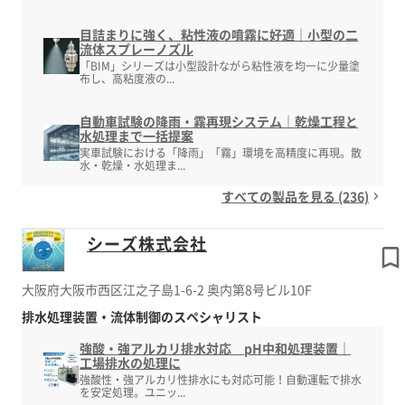
目詰まりに強く、粘性液の噴霧に好適｜小型の二
流体スプレーノズル
「BIM」シリーズは小型設計ながら粘性液を均一に少量塗
布し、高粘度液の...
自動車試験の降雨・霧再現システム｜乾燥工程と
水処理まで一括提案
実車試験における「降雨」「霧」環境を高精度に再現。散
水・乾燥・水処理ま...
すべての製品を見る (236)
シーズ株式会社
大阪府大阪市西区江之子島1-6-2 奥内第8号ビル10F
排水処理装置・流体制御のスペシャリスト
強酸・強アルカリ排水対応 pH中和処理装置｜
工場排水の処理に
強酸性・強アルカリ性排水にも対応可能！自動運転で排水
を安定処理。ユニッ...