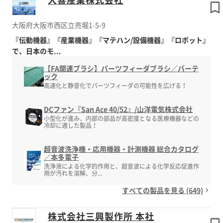
大阪府大阪市西区立売堀1-5-9
『伝動機器』『産業機器』『マテハン/設備機器』『ロボット』
で、日本のモ...
【FA関連ブラシ】パーツフィーダブラシ／バーテ
ック
高速化と静音化でパーツフィーダの可能性を広げる！
DCファン『San Ace 40/52』/山洋電気株式会社
小型化が進み、内部の部品が高密度となる医療機器などの
冷却に適した製品！
超音波洗浄機・応用機器・計測機器 総合カタログ
／本多電子
洗浄液による化学的作用と、超音波による化学反応促進作
用が汚れを溶解、分...
すべての製品を見る (649)
株式会社三興製作所 本社