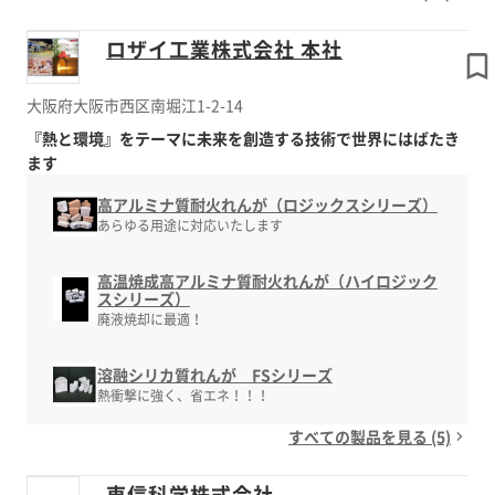
ロザイ工業株式会社 本社
大阪府大阪市西区南堀江1-2-14
『熱と環境』をテーマに未来を創造する技術で世界にはばたき
ます
高アルミナ質耐火れんが（ロジックスシリーズ）
あらゆる用途に対応いたします
高温焼成高アルミナ質耐火れんが（ハイロジック
スシリーズ）
廃液焼却に最適！
溶融シリカ質れんが FSシリーズ
熱衝撃に強く、省エネ！！！
すべての製品を見る (5)
東信科学株式会社