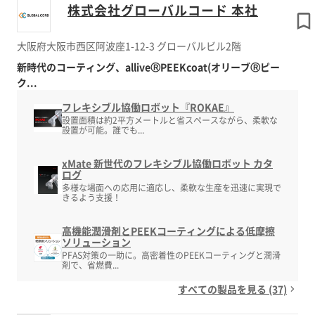
株式会社グローバルコード 本社
大阪府大阪市西区阿波座1-12-3 グローバルビル2階
新時代のコーティング、alliveⓇPEEKcoat(オリーブⓇピー
ク...
フレキシブル協働ロボット『ROKAE』
設置面積は約2平方メートルと省スペースながら、柔軟な
設置が可能。誰でも...
xMate 新世代のフレキシブル協働ロボット カタ
ログ
多様な場面への応用に適応し、柔軟な生産を迅速に実現で
きるよう支援！
高機能潤滑剤とPEEKコーティングによる低摩擦
ソリューション
PFAS対策の一助に。高密着性のPEEKコーティングと潤滑
剤で、省燃費...
すべての製品を見る (37)