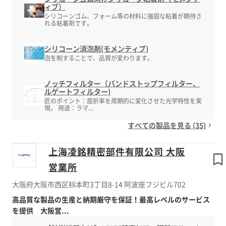
ィブ）
シリコーンゴム、フォーム等の材料に強固な粘着が期待さ
れる粘着剤です。
シリコーン消泡剤(モメンティブ)
泡を制することで、品質が変わります。
ノッチフィルター（バンドストップフィルター、
ルゲートフィルター)
匠のポイント：屈折率を周期的に変化させた光学特性を実
現。 用途：ラマ...
すべての製品を見る (35)
上海凌銘精密部件有限公司 大阪
営業所
大阪府大阪市西区靱本町3丁目8-14 阿波座フジビル702
高品質な製品の生産と納期厳守を保証！最高レベルのサービス
を提供 大阪営...