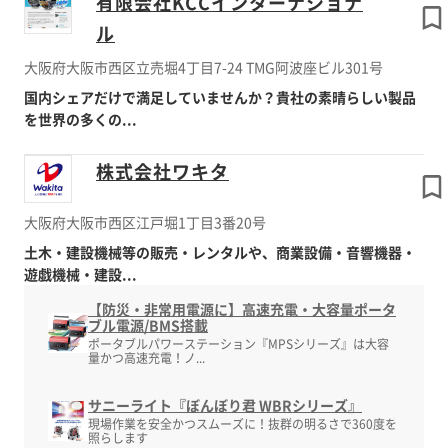
有限会社KCCインターナショナ
ル
大阪府大阪市西区立売堀4丁目7-24 TMG阿波座ビル301号
国内シェアだけで満足していませんか？貴社の素晴らしい製品
を世界の多くの...
株式会社ワキタ
大阪府大阪市西区江戸堀1丁目3番20号
土木・建設機械等の販売・レンタルや、商業設備・音響機器・
遊戯機械・建設...
【防災・非常用電源に】高速充電・大容量ポータ
ブル電源/BMS搭載
ポータブルパワーステーション『MPSシリーズ』は大容
量かつ高速充電！ノ...
サニーライト『ぼんぼり君 WBRシリーズ』
現場作業を安全かつスムーズに！抜群の明るさで360度を
照らします