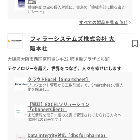
対策
機械内部の虫の侵入対策に。金鳥の「機械内部に貼る虫よ
けシート」
すべての製品を見る (51)
フィラーシステムズ株式会社 大
阪本社
大阪府大阪市西区京町堀1-4-22 肥後橋プラザビル8F
テクノロジーを超え、世界をつなぎ、人々を幸せにします
クラウドExcel【Smartsheet】
プロジェクト管理から工数削減まで、Smartsheetで属人
化を解決し...
【資料】EXCELソリューション
「dbSheetClient」
まだ情報を電子・紙の文書で管理されておられる方々へ
DX時代の到来です！
Data Integrity対応「dbs for pharma」