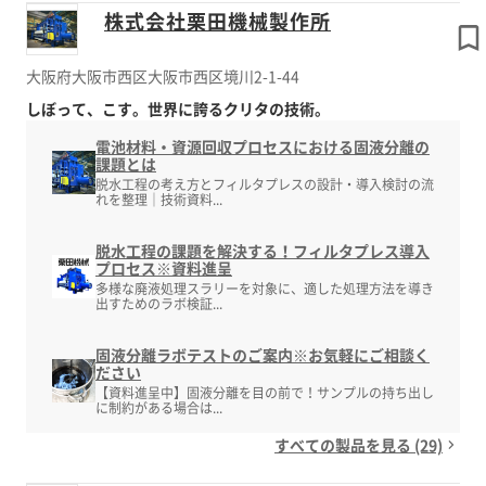
株式会社栗田機械製作所
大阪府大阪市西区大阪市西区境川2-1-44
しぼって、こす。世界に誇るクリタの技術。
電池材料・資源回収プロセスにおける固液分離の
課題とは
脱水工程の考え方とフィルタプレスの設計・導入検討の流
れを整理｜技術資料...
脱水工程の課題を解決する！フィルタプレス導入
プロセス※資料進呈
多様な廃液処理スラリーを対象に、適した処理方法を導き
出すためのラボ検証...
固液分離ラボテストのご案内※お気軽にご相談く
ださい
【資料進呈中】固液分離を目の前で！サンプルの持ち出し
に制約がある場合は...
すべての製品を見る (29)