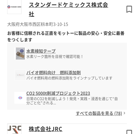
スタンダードケミックス株式会
社
大阪府大阪市西区靱本町3-10-15
お客様に信頼される正直をモットーに製品の安心・安全に最善
をつくします
水素検知テープ
水素リーク箇所を目視で確認可能！
バイオ燃料向け 燃料添加剤
バイオ燃料用の燃料添加剤をラインナップしています
CO2 5000t削減プロジェクト2023
日常のCO2を削減しよう！発見・実践・浸透を通じて“自
分ごと化"される...
すべての製品を見る (78)
株式会社JRC