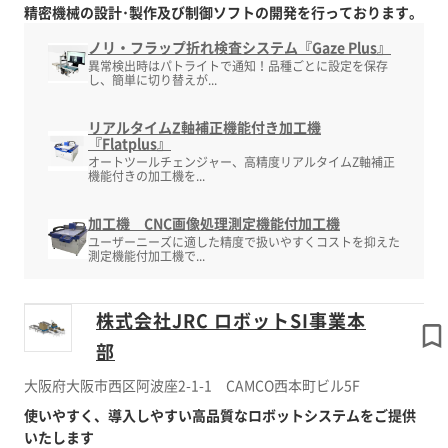
精密機械の設計･製作及び制御ソフトの開発を行っております。
ノリ・フラップ折れ検査システム『Gaze Plus』
異常検出時はパトライトで通知！品種ごとに設定を保存
し、簡単に切り替えが...
リアルタイムZ軸補正機能付き加工機
『Flatplus』
オートツールチェンジャー、高精度リアルタイムZ軸補正
機能付きの加工機を...
加工機 CNC画像処理測定機能付加工機
ユーザーニーズに適した精度で扱いやすくコストを抑えた
測定機能付加工機で...
株式会社JRC ロボットSI事業本
部
大阪府大阪市西区阿波座2-1-1 CAMCO西本町ビル5F
使いやすく、導入しやすい高品質なロボットシステムをご提供
いたします