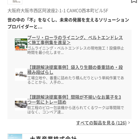
大阪府大阪市西区阿波座2-1-1 CAMCO西本町ビル5F
世の中の「不」をなくし、未来の発展を支えるソリューション
プロバイダーと...
プーリ・ローラのライニング、ベルトエンドレス
＜施工事例集を進呈＞
ゴムライニング・ベルトエンドレスの現地施工！設備停止
時間を最小化しませ...
【課題解決提案事例】袋入り生麺の番重詰め・段
積み段ばらし
工場立地や、番重に詰めたり積んだりという単純作業であ
ることから、人手の...
【課題解決提案事例】間隔が不揃いなお菓子を3
つ一気にトレー詰め
前工程のピロー包装機から送られてくるワークは等間隔で
はなく、コンベア速...
すべての製品を見る (126)
大喜産業株式会社