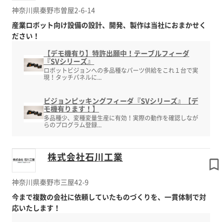
神奈川県秦野市曽屋2-6-14
産業ロボット向け設備の設計、開発、製作は当社におまかせく
ださい！
【デモ機有り】特許出願中！テーブルフィーダ
『SVシリーズ』
ロボットビジョンへの多品種なパーツ供給をこれ１台で実
現！タッチパネルに...
ビジョンピッキングフィーダ『SVシリーズ』【デ
モ機有ります！】
多品種少、変種変量生産に有効！実際の動作を確認しなが
らのプログラム登録...
株式会社石川工業
神奈川県秦野市三屋42-9
今まで複数の会社に依頼していたものづくりを、一貫体制で対
応いたします！