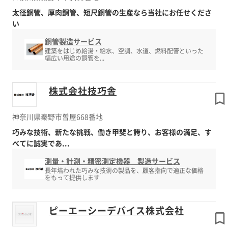
太径銅管、厚肉銅管、短尺銅管の生産なら当社にお任せくださ
い
銅管製造サービス
建築をはじめ給湯・給水、空調、水道、燃料配管といった
幅広い用途の銅管を...
株式会社技巧舎
神奈川県秦野市曽屋668番地
巧みな技術、新たな挑戦、働き甲斐と誇り、お客様の満足、す
べてに誠実であ...
測量・計測・精密測定機器 製造サービス
長年培われた巧みな技術の製品を、顧客指向で適正な価格
をもって提供します
ピーエーシーデバイス株式会社