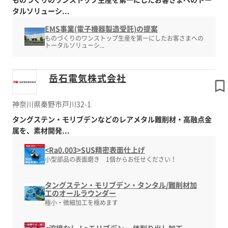
タルソリューシ...
EMS事業(電子機器製造受託)の提案
ものづくりのワンストップ生産を第一にしたお客さまへの
トータルソリューシ...
岳石電気株式会社
神奈川県秦野市戸川32-1
タングステン・モリブデンなどのレアメタル難削材・高融点金
属を、素材開発...
<Ra0.003>SUS精密表面仕上げ
小型部品の表面磨き 1個からお任せください！
タングステン・モリブデン・タンタル/難削材加
工のオールラウンダー
極小・微細加工を極めます