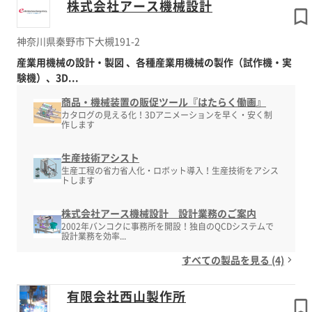
株式会社アース機械設計
神奈川県秦野市下大槻191-2
産業用機械の設計・製図 、各種産業用機械の製作（試作機・実
験機）、3D...
商品・機械装置の販促ツール『はたらく働画』
カタログの見える化！3Dアニメーションを早く・安く制
作します
生産技術アシスト
生産工程の省力省人化・ロボット導入！生産技術をアシス
トします
株式会社アース機械設計 設計業務のご案内
2002年バンコクに事務所を開設！独自のQCDシステムで
設計業務を効率...
すべての製品を見る (4)
有限会社西山製作所