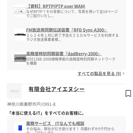
【資料】RPTP(PTP over WAN)
なぜRPTP？その背景について、写真を用いて全14ページ
でご紹介いたし...
FM放送用同期伝送装置『RFD Sync-A300』
２０２４年１月に終了予定のＩＳＤＮサービスを利用する
ラジオ放送事業者様...
高精度時刻同期装置『dadBerry-2000』
IEEE1588-2008規格準拠の高精度時刻同期ネットワーク
を構築
すべての製品を見る (9)
有限会社アイエヌシー
神奈川県秦野市戸川991-8
「本当に使えるIT」をすべてのお客様に。
業務サービス ITなんでも相談
その悩み、弊社が引き受けます！ 月額わずか5千円から