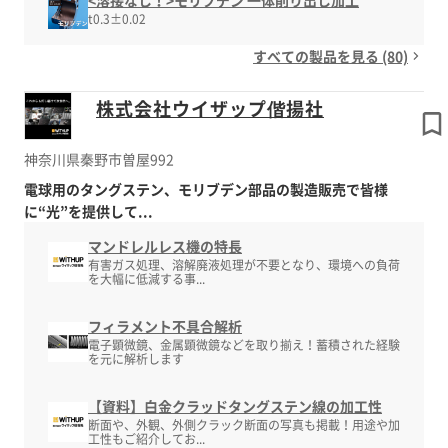
<溶接なし！>モリブデン 一体削り出し加工
t0.3±0.02
すべての製品を見る (80)
株式会社ウイザップ偕揚社
神奈川県秦野市曽屋992
電球用のタングステン、モリブデン部品の製造販売で皆様
に“光”を提供して...
マンドレルレス機の特長
有害ガス処理、溶解廃液処理が不要となり、環境への負荷
を大幅に低減する事...
フィラメント不具合解析
電子顕微鏡、金属顕微鏡などを取り揃え！蓄積された経験
を元に解析します
【資料】白金クラッドタングステン線の加工性
断面や、外観、外側クラック断面の写真も掲載！用途や加
工性もご紹介してお...