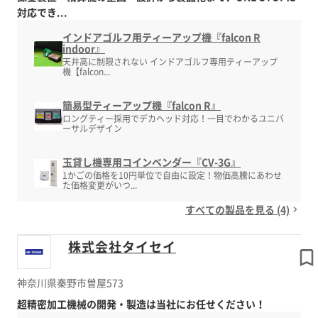
対応でき...
インドアゴルフ用ティーアップ機『falcon R
indoor』
天井高に制限されない インドアゴルフ専用ティーアップ
機【falcon...
簡易型ティーアップ機『falcon R』
ロングティー採用でデカヘッド対応！一目でわかるユニバ
ーサルデザイン
玉貸し機専用コインベンダー『CV-3G』
1かごの価格を10円単位で自由に設定！物価高騰にあわせ
た価格変更がいつ...
すべての製品を見る (4)
株式会社タイセイ
神奈川県秦野市曽屋573
超精密加工機械の開発・製造は当社にお任せください！