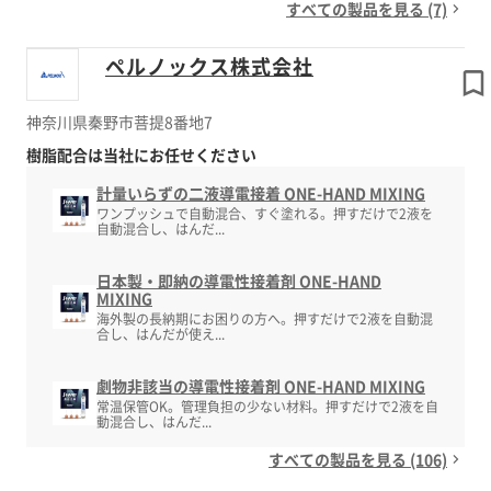
すべての製品を見る (7)
ペルノックス株式会社
神奈川県秦野市菩提8番地7
樹脂配合は当社にお任せください
計量いらずの二液導電接着 ONE-HAND MIXING
ワンプッシュで自動混合、すぐ塗れる。押すだけで2液を
自動混合し、はんだ...
日本製・即納の導電性接着剤 ONE-HAND
MIXING
海外製の長納期にお困りの方へ。押すだけで2液を自動混
合し、はんだが使え...
劇物非該当の導電性接着剤 ONE-HAND MIXING
常温保管OK。管理負担の少ない材料。押すだけで2液を自
動混合し、はんだ...
すべての製品を見る (106)