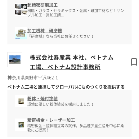
超精密研磨加工
樹脂・ガラス・セラミックス・金属・難加工材など！サン
プル加工・賃加工請...
加工機械 研磨機
『研磨機』なら当社にお任せください！
株式会社寿産業 本社、ベトナム
工場、ベトナム設計事務所
神奈川県秦野市平沢462-1
ベトナム工場と連携してグローバルにものつくりを提供する
粉体・焼付塗装
環境に優しい粉体塗装を採用しました！
精密板金・レーザー加工
精密板金・筺体組立等の試作。多品種少量生産を中心に柔
軟にご提案！