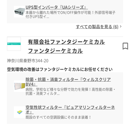
UPS型インバータ『UAシリーズ』
本器から離れた場所でON/OFF操作が可能！外部信号端子
付きUPS型イ...
すべての製品を見る (6)
有限会社ファンタジーケミカル
ファンタジーケミカル
神奈川県秦野市344-20
空気環境の改善はファンタジーケミカルにお任せください
除菌・抗菌・消臭フィルター『ウィルスクリア
BV4』
病院、学校など様々な分野で効力を発揮！高性能の除菌・
抗菌・消臭フィルタ...
空気性状フィルター『ピュアマリンフィルターネ
オ』
既設のすべての空調設備にそのまま装着！