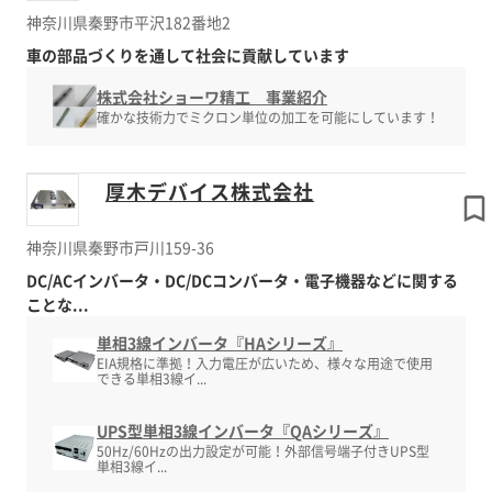
神奈川県秦野市平沢182番地2
車の部品づくりを通して社会に貢献しています
株式会社ショーワ精工 事業紹介
確かな技術力でミクロン単位の加工を可能にしています！
厚木デバイス株式会社
神奈川県秦野市戸川159-36
DC/ACインバータ・DC/DCコンバータ・電子機器などに関する
ことな...
単相3線インバータ『HAシリーズ』
EIA規格に準拠！入力電圧が広いため、様々な用途で使用
できる単相3線イ...
UPS型単相3線インバータ『QAシリーズ』
50Hz/60Hzの出力設定が可能！外部信号端子付きUPS型
単相3線イ...