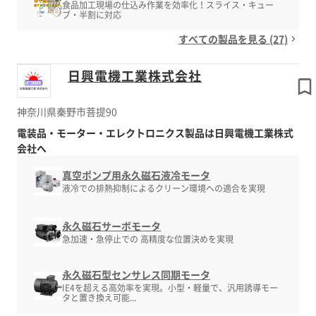
食品加工現場の仕込み作業を効率化！スライス・キュー
ブ・半割に対応
すべての製品を見る (27)
日興電機工業株式会社
神奈川県秦野市菩提90
電装品・モーター・エレクトロニクス製品は日興電機工業株式
会社へ
真空ポンプ用永久磁石液冷モータ
液冷での排熱抑制によるクリーン環境への適合を実現
永久磁石サーボモータ
急加速・急停止での 高精度な位置決めを実現
永久磁石型センサレス同期モータ
IE4を超える高効率を実現。小型・軽量で、汎用誘導モー
タと置き換え可能...