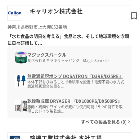
キャリオン株式会社
神奈川県秦野市上大槻652番地
「水と食品の明日を考える」食品と水、そして地球環境を念頭
に日々研鑽して...
マジックスパークル
食べられるキラキラトッピング Magic Sparkles
無電源希釈ポンプ DOSATRON『D3RE/D25RE』
本体下部をひねることで希釈率を設定！電源不要の水力式
原液希釈混合装置を...
乾燥熟成庫 DRYAGER 『DX1000PS/DX500PS』
豚肉・鶏肉やワインの貯蔵にも使用可能！5つの特許を取
得したドイツ製乾燥...
すべての製品を見る (9)
綜機工業株式会社 本社工場