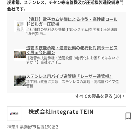
炭素鋼、ステンレス、チタン等造管機及び圧延機製造設備専門
会社です。
【資料】電子カム制御による小型・高性能コール
ドピルガー圧延機
当社独自の材料送り機構(TNDシステム)を開発！圧延速度
1.5倍(対当...
造管の技能承継・造管設備の老朽化対策サービス
＜展示会出展＞
【造管の技能承継・造管設備の老朽化にお困りではないで
すか？】当社はパイ...
ステンレス用パイプ造管機『レーザー造管機』
加工割れ改善に貢献！ステンレスの高速・高精度パイプ造
管機
すべての製品を見る (10)
株式会社Integrate TEIN
神奈川県秦野市菩提190番2