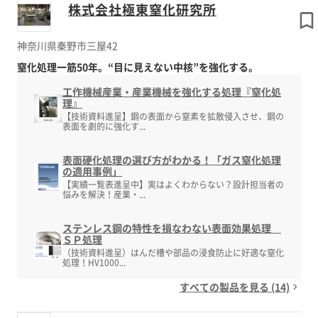
株式会社極東窒化研究所
神奈川県秦野市三屋42
窒化処理一筋50年。“目に見えない中核”を強化する。
工作機械産業・産業機械を強化する処理『窒化処
理』
【技術資料進呈】鋼の表面から窒素を拡散侵入させ、鋼の
表面を劇的に強化す...
表面硬化処理の選び方がわかる！「ガス窒化処理
の適用事例」
【実績一覧表進呈中】実はよくわからない？設計担当者の
悩みを解決！産業・...
ステンレス鋼の特性を損なわない表面効果処理
ＳＰ処理
（技術資料進呈）はんだ槽や部品の浸食防止に好適な窒化
処理！HV1000...
すべての製品を見る (14)