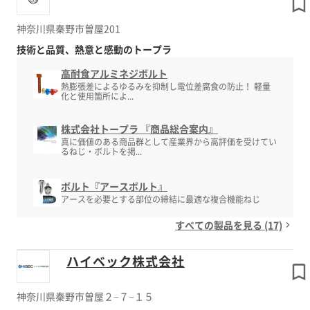
神奈川県秦野市曽屋201
技術と品質、熱意と感動のトープラ
高耐食アルミネジボルト
熱膨張差によるゆるみを抑制し電位差腐食の防止！ 軽量
化と使用箇所によ...
株式会社トープラ 『商品総合案内』
真に価値のある商品群として産業界から高評価を受けてい
るねじ・ボルトを掲...
ボルト『アースボルト』
アースを必要とする部位の締結に最適な複合機能ねじ
すべての製品を見る (17)
ハイベック株式会社
神奈川県秦野市曽屋２−７−１５