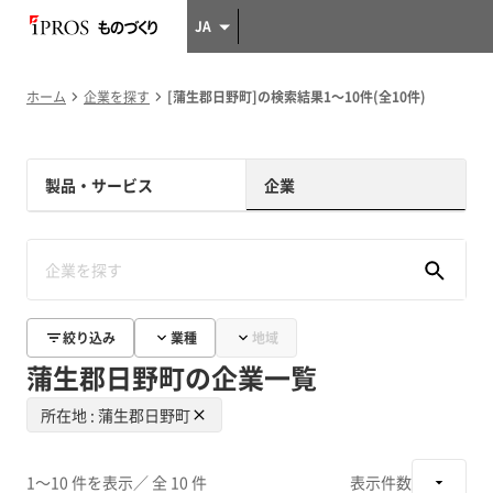
JA
ホーム
企業を探す
[蒲生郡日野町]の検索結果1～10件(全10件)
製品・サービス
企業
絞り込み
業種
地域
蒲生郡日野町の企業一覧
所在地 : 蒲生郡日野町
1～10 件を表示
／ 全 10 件
表示件数