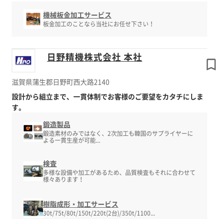
機械板金加工サービス
板金加工のことなら当社にお任せ下さい！
日野精機株式会社 本社
滋賀県蒲生郡日野町西大路2140
設計から組立まで、一貫体制でお客様のご要望をカタチにしま
す。
鍛造製品
鍛造素材のみではなく、2次加工も韓国のサプライヤーに
よる一貫生産が可能...
検査
多様な設備や加工があるため、品質検査もそれに合わせて
様々あります！
樹脂成形・加工サービス
30t/75t/80t/150t/220t(2台)/350t/1100...