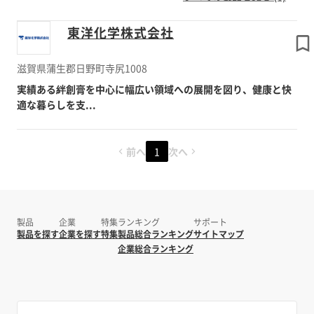
東洋化学株式会社
滋賀県蒲生郡日野町寺尻1008
実績ある絆創膏を中心に幅広い領域への展開を図り、健康と快
適な暮らしを支...
前へ
1
次へ
製品
企業
特集
ランキング
サポート
製品を探す
企業を探す
特集
製品総合ランキング
サイトマップ
企業総合ランキング