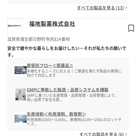
すべての製品を見る (13)
福地製薬株式会社
滋賀県蒲生郡日野町寺尻824番地
安全で健やかな暮らしをお届けしたい－それが私たちの願いで
す。
委受託フロー＜医薬品＞
多様化するニーズに応える！ご要望を満たす製品の実現に
向けて対応します
GMPに準拠した製造・品質システムを構築
GMPに基づいた生産管理・品質管理・出荷管理により、
高い品質で安全な医...
生産体制＜外用液剤、軟膏剤＞
外用液剤は300～3,000L、軟膏剤は100～200Lのロットサ
イズ...
すべての製品を見る (6)