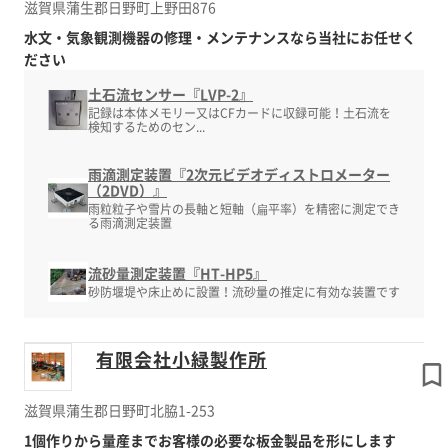
滋賀県蒲生郡日野町上野田876
水文・気象観測機器の修理・メンテナンスなら当社にお任せく
ださい
土石流センサー『LVP-2』
記録は本体メモリー又はCFカードに収録可能！土石流を
検知するためのセン...
雨滴測定装置『2次元ビデオディストロメーター
（2DVD）』
雨粒粒子や雪片の長軸と短軸（扁平率）を精密に測定でき
る雨滴測定装置
流砂量測定装置『HT-HP5』
砂防堰堤や床止めに設置！流砂量の推定に有効な装置です
有限会社小緑製作所
滋賀県蒲生郡日野町北脇1-253
1個作りから量産までお客様の必要な板金製品を形にします