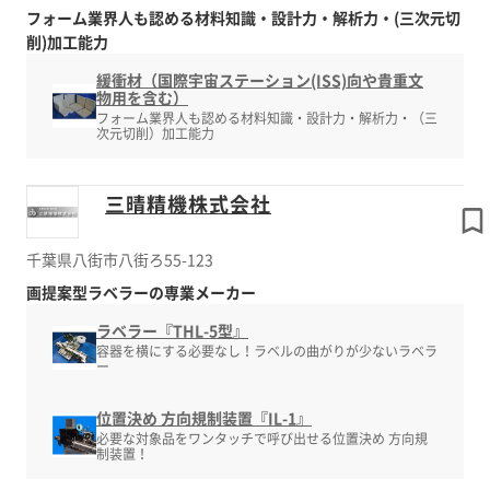
フォーム業界人も認める材料知識・設計力・解析力・(三次元切
削)加工能力
緩衝材（国際宇宙ステーション(ISS)向や貴重文
物用を含む）
フォーム業界人も認める材料知識・設計力・解析力・（三
次元切削）加工能力
三晴精機株式会社
千葉県八街市八街ろ55-123
画提案型ラベラーの専業メーカー
ラベラー『THL-5型』
容器を横にする必要なし！ラベルの曲がりが少ないラベラ
ー
位置決め 方向規制装置『IL-1』
必要な対象品をワンタッチで呼び出せる位置決め 方向規
制装置！