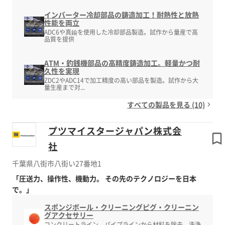
インバーター冷却部品の鋳造加工！耐熱性と放熱
性能を両立
ADC6や真鍮を使用した冷却部品製造。試作から量産で高
品質を提供
ATM・釣銭機部品の高精度鋳造加工。軽量かつ耐
久性を実現
ZDC2やADC14で加工精度の高い部品を製造。試作から大
量生産まで対...
すべての製品を見る (10)
プツマイスタージャパン株式会
社
千葉県八街市八街い27番地1
「圧送力、操作性、機動力。 その先のテクノロジーを日本
で。」
スポンジボール・クリーニングピグ・クリーニン
グアクセサリー
コンクリートライン、パイプラインから材料を除去、洗浄