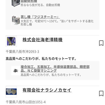
自動焙煎機
煎るなら技が光る、自動焙煎機
蒸し機『フジスチーミー』
大気圧で、可変90℃～150℃。"旨い"をサポートする進化
形蒸し機
株式会社海老澤精機
千葉県八街市沖2093-3
高品質へのこだわりが、私たちのモットーです。
複合加工、五面加工、半導体装置部品、精密部
品、ＮＣ旋盤マシニング
高品質へのこだわりが、私たちのモットーです。
有限会社ナラシノカセイ
千葉県八街市山田台1051-4