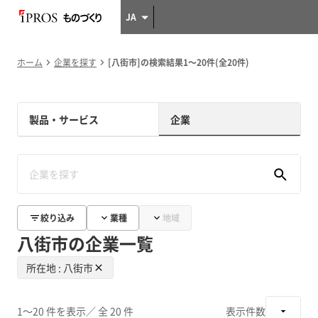
JA
ホーム
企業を探す
[八街市]の検索結果1～20件(全20件)
製品・サービス
企業
絞り込み
業種
地域
八街市の企業一覧
所在地 : 八街市
1～20 件を表示
／ 全 20 件
表示件数