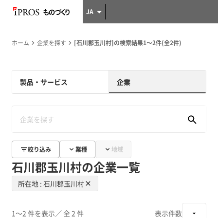
JA
ホーム
企業を探す
[石川郡玉川村]の検索結果1～2件(全2件)
製品・サービス
企業
絞り込み
業種
地域
石川郡玉川村の企業一覧
所在地 : 石川郡玉川村
1～2 件を表示
／ 全 2 件
表示件数