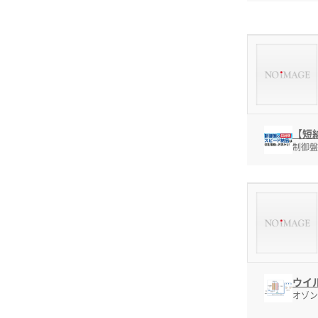
【短
制御盤
ウイ
オゾン