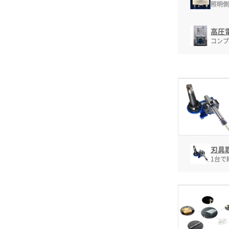
照明側
高圧電
コンプ
刃具
1台で