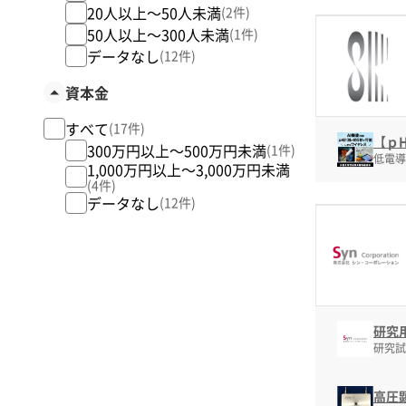
20人以上～50人未満
(2件)
50人以上～300人未満
(1件)
データなし
(12件)
資本金
すべて
(17件)
【ｐ
300万円以上～500万円未満
(1件)
低電導
1,000万円以上～3,000万円未満
(4件)
データなし
(12件)
研究
研究試
高圧顕