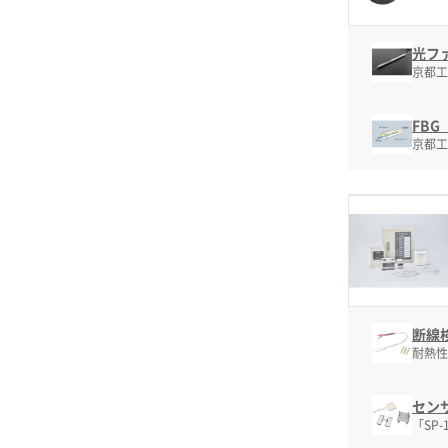
光ファ
京都工
FB
京都工
断線
耐熱性
セン
「SP