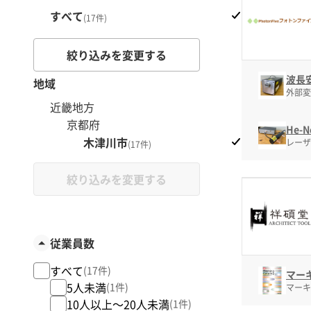
すべて
(17件)
絞り込みを変更する
波長安
地域
外部変
近畿地方
京都府
He-
木津川市
レーザ
(17件)
絞り込みを変更する
従業員数
すべて
(17件)
マー
5人未満
(1件)
マーキ
10人以上～20人未満
(1件)