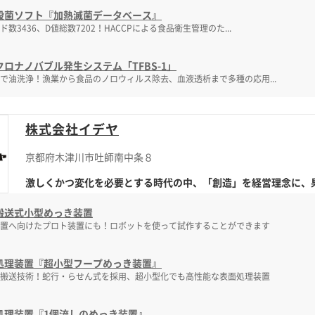
殺菌ソフト『加熱滅菌データベース』
ド数3436、D値総数7202！HACCPによる食品衛生管理のた...
クロナノバブル発生システム「TFBS-1」
で油洗浄！漁業から食品のノロウィルス除去、血液透析まで多種の応用...
株式会社イデヤ
京都府木津川市吐師南中条８
激しくかつ変化を必要とする時代の中、「創造」を経営理念に、果敢
搬送式小型めっき装置
置へ向けたプロト装置にも！ロボットを使って試作することができます
処理装置『超小型フープめっき装置』
搬送技術！蛇行・らせん式を採用、超小型化でも高性能な表面処理装置
処理装置『1個流しのめっき装置』