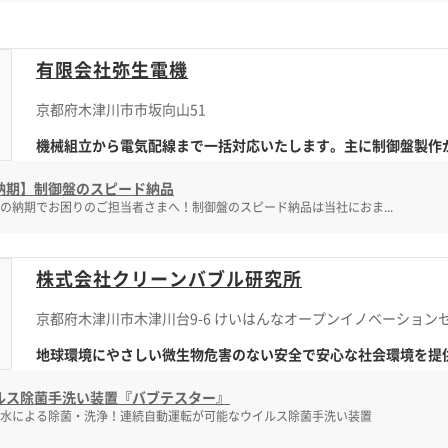
有限会社弥生電機
京都府木津川市市坂向山51
機械組立から電気配線まで一括対応いたします。主に制御盤製作がメ
納期】制御盤のスピード納品
の納期でお困りのご担当者さまへ！制御盤のスピード納品は当社におま...
株式会社クリーンバブル研究所
京都府木津川市木津川台9-6 けいはんなオープンイノベーションセ
地球環境にやさしい微生物危害のない安全で安心な社会環境を提
ルス除菌手洗い装置『バブテスター』
水による除菌・洗浄！連続自動運転が可能なウイルス除菌手洗い装置