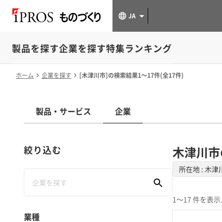
JA
製品を探す
企業を探す
特集
ランキング
ホーム
企業を探す
[木津川市]の検索結果1～17件(全17件)
製品・サービス
企業
絞り込む
木津川市
所在地 : 木津
1～17 件を表示
業種