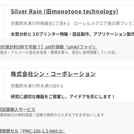
Silver Rain (旧monotone technology)
京都府木津川市相楽台1丁目4-2 ローレルスクエア高の原プレミス
水質分析と３Dプリンター物販・部品製作、アプリケーション製
H計測が約5秒で可能？】pH計測器『pHAI(ファイ)』
度水・アルコール混合水溶液・環境水等々、安定に長時間要していた試...
株式会社シン・コーポレーション
京都府木津川市木津川台9-6
研究に適切な機器をご提案し、アイデアを形にします！
用試薬輸入サービス
薬供給元の無料調査！試薬の検索から入手までをお手伝いします
微鏡セル『PMC-100-1.5-NA0.6』