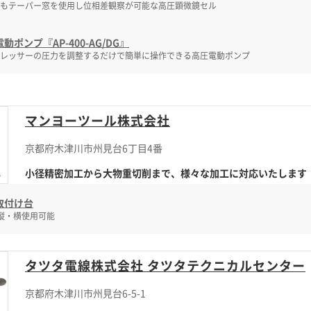
もテーパー窓を使用し位相差観察が可能な高圧顕微鏡セル
動ポンプ『AP-400-AG/DG』
レッサーの圧力を調整するだけで簡単に操作できる高圧電動ポンプ
マンヨーツール株式会社
京都府木津川市州見台6丁目4番
小径精密加工から大物重切削まで、様々な加工に対応いたします
取付け台
縦・横使用可能
タツタ電線株式会社 タツタテクニカルセンター
京都府木津川市州見台6-5-1