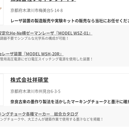
京都府木津川市梅美台5-14-8
レーザ装置の製造販売や実験キットの販売なら当社にお任せくだ
定化He-Ne横ゼーマンレーザ『MODEL WSZ-01』
調器不要でシンプルな光学系の構成が可能！
Neレーザ装置『MODEL WSH-20R』
管用高圧電源にゼロ電圧スイッチング電源を使用した装置！
株式会社祥碩堂
京都府木津川市州見台6-3-5
奈良古来の墨作り製法を活かしたマーキングチョークと墨汁に確
キングチョーク各種マーカー 総合カタログ
ングチョークや、大工さんが建築作業で使用する墨汁などを掲載！