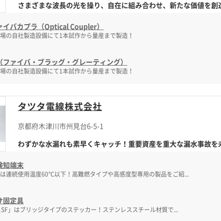
さまざまな波長の光を操り、自在に組み合わせ、新たな価値を創
イバカプラ（Optical Coupler）
場の自社製造設備にて1本試作から量産まで製造！
G（ファイバ・ブラッグ・グレーティング）
場の自社製造設備にて1本試作から量産まで製造！
タツタ電線株式会社
京都府木津川市州見台6-5-1
わずかな水漏れも素早くキャッチ！重要資産を重大な漏水事故を未然
検知端末
は連続使用温度60℃以下！高難燃タイプや高感度型専用の製品をご紹...
サ固定具
-1SF」はブリッジタイプのステッカー！ステンレススチール材質で...