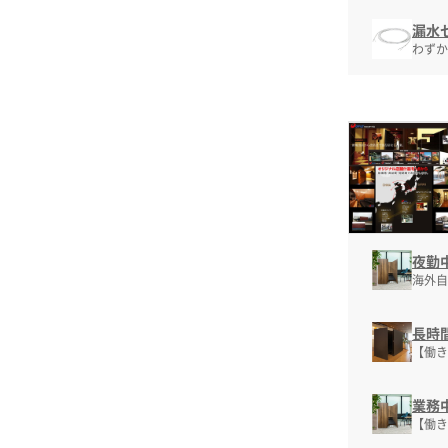
漏水
わずか
夜勤
海外自
長時
【働き
業務
【働き