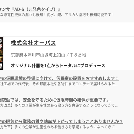
センサ『AD-S（非発色タイプ）』
な導電性液体の漏れも検知！純水、酸、アルカリ溶液も検知可能です！
株式会社オーパス
京都府木津川市山城町上狛山ノ中８番地
オリジナル什器を1点からトータルにプロデュース
中の仮眠環境の整備に向けて、仮眠室の設置をおすすめします！
社工場での作成後、その都度本社や各物件までコンテナで届けられるた...
間夜勤では、安全を守るために仮眠時間の確保が重要です。
方改革】多くの企業が生産性のある働き方を意識するようになってきて...
中の眠気から業務の質や効率が下がってしまうことありませんか？
方改革】多くの企業が生産性のある働き方を意識するようになってきて...