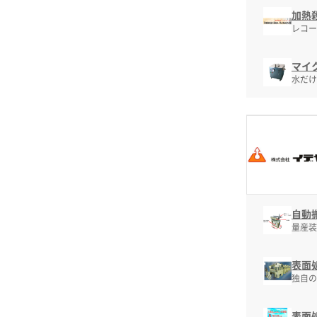
加熱
レコー
マイ
水だけ
自動
量産装
表面
独自の
表面