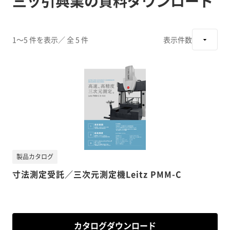
三ッ引興業の資料ダウンロード
1～5 件を表示
／ 全 5 件
表示件数
製品カタログ
寸法測定受託／三次元測定機Leitz PMM-C
カタログダウンロード