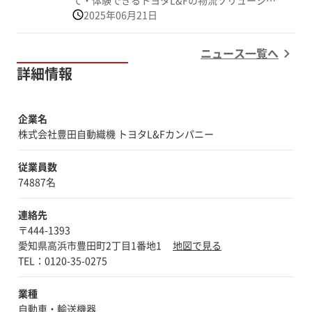
て・体験できるトヨタL&Fの物流ソリューショ
2025年06月21日
ンフェアを全国6都市で開催いたします！トヨ
タL&F取り扱い商品の展示のほかにも、特別セ
ミナーや提携メーカーの物流機器展示も行いま
ニュース一覧へ
す。入場無料となりますので、皆様ぜひお越し
詳細情報
ください。 ※以下「関連リンク」の特設サ
イトより、事前登録・セミナー予約が可能で
す。ぜひ、ご登録ください！
企業名
株式会社豊田自動織機 トヨタL&Fカンパニー
従業員数
74887名
連絡先
〒444-1393
愛知県高浜市豊田町2丁目1番地1
地図で見る
業種
自動車・輸送機器