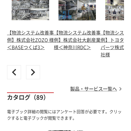
【物流システム改善事
【物流システム改善事
【物流システ
例】株式会社ZOZO 様
例】株式会社大創産業
例】トヨタモ
＜BASEつくば3＞
様＜神奈川RDC＞
パーツ株式会
社様
製品・サービス一覧へ
カタログ（89）
電子ブック詳細の閲覧にはアンケート回答が必要です。クリッ
クすると電子ブックが閲覧できます。