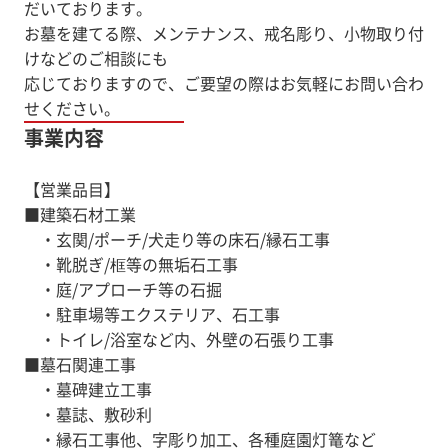
だいております。
お墓を建てる際、メンテナンス、戒名彫り、小物取り付
けなどのご相談にも
応じておりますので、ご要望の際はお気軽にお問い合わ
せください。
事業内容
【営業品目】
■建築石材工業
・玄関/ポーチ/犬走り等の床石/縁石工事
・靴脱ぎ/框等の無垢石工事
・庭/アプローチ等の石掘
・駐車場等エクステリア、石工事
・トイレ/浴室など内、外壁の石張り工事
■墓石関連工事
・墓碑建立工事
・墓誌、敷砂利
・縁石工事他、字彫り加工、各種庭園灯篭など