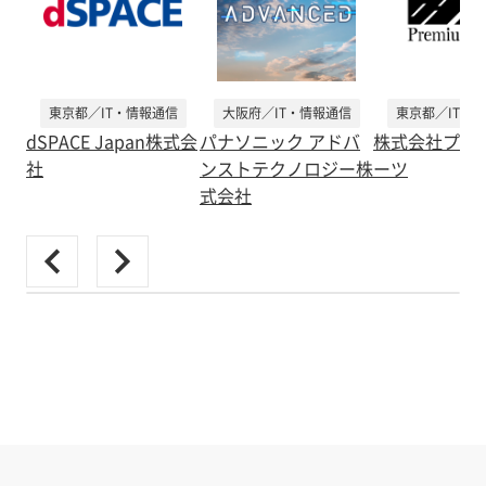
東京都／IT・情報通信
大阪府／IT・情報通信
東京都／IT・
dSPACE Japan株式会
パナソニック アドバ
株式会社プレ
社
ンストテクノロジー株
ーツ
式会社