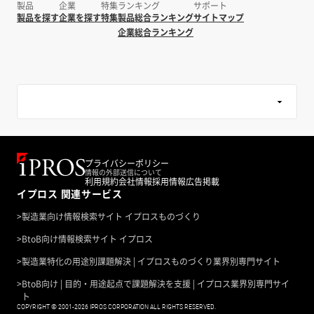
製品
企業
特集
ランキング
サポート
製品を探す
企業を探す
特集
製品総合ランキング
サイトマップ
企業総合ランキング
プライバシーポリシー
情報の外部送信について
利用規約
会社情報
採用情報
広告掲載
イプロス 関連サービス
>
製造業向け情報検索サイト イプロスものづくり
>
BtoB向け情報検索サイト イプロス
>
製造業特化の用途別課題解決 | イプロスものづくり業界別専門サイト
>
BtoB向け | 目的・用途起点で課題解決を支援 | イプロス業界別専門サイ
ト
COPYRIGHT © 2001-2026 IPROS CORPORATION ALL RIGHTS RESERVED.