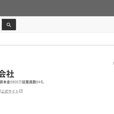
会社
資本金
9800万
従業員数
84名
公式サイト