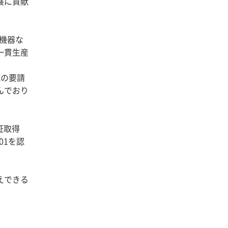
展に貢献
機器な
一貫生産
代の要請
んでおり
証取得
01を認
えできる