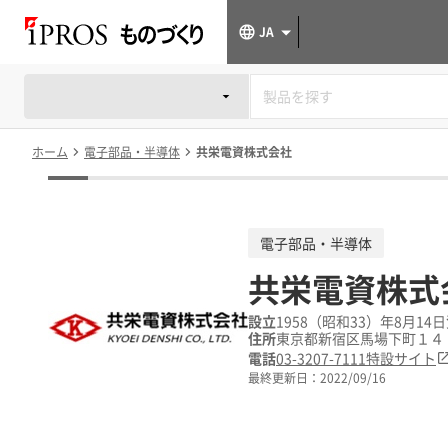
JA
ホーム
電子部品・半導体
共栄電資株式会社
電子部品・半導体
共栄電資株式
設立
1958（昭和33）年8月14日
住所
東京都新宿区馬場下町１４
電話
03-3207-7111
特設サイト
最終更新日：
2022/09/16