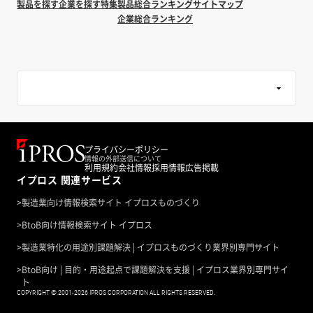
製品を探す
企業を探す
特集
製品総合ランキング
サイトマップ
企業総合ランキング
プライバシーポリシー
情報の外部送信について
利用規約
会社情報
採用情報
広告掲載
イプロス 関連サービス
>
製造業向け情報検索サイト イプロスものづくり
>
BtoB向け情報検索サイト イプロス
>
製造業特化の用途別課題解決 | イプロスものづくり業界別専門サイト
>
BtoB向け | 目的・用途起点で課題解決を支援 | イプロス業界別専門サイ
ト
COPYRIGHT © 2001-2026 IPROS CORPORATION ALL RIGHTS RESERVED.