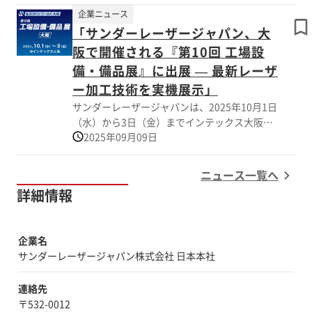
では、世界中で高い評価をいただいている弊社
企業ニュース
Thunder Laser（サンダーレーザー）社の汎用
「サンダーレーザージャパン、大
モデルを実機デモとともにご紹介いたします。
【製品ラインナップ機種】 Bolt: 卓上サイズな
阪で開催される『第10回 工場設
がらプロ仕様の加工品質を実現した最新RF管
備・備品展』に出展 — 最新レーザ
モデル。 Nova Plusシリーズ: 高い彫刻精度と
ー加工技術を実機展示」
切断能力を兼ね備えた産業用フラットベッドモ
サンダーレーザージャパンは、2025年10月1日
デル。 Titanシリーズ：最大3,000mm/sの超高
（水）から3日（金）までインテックス大阪で
速加工と金属・非金属の両対応を実現した、次
2025年09月09日
開催される「第10回 工場設備・備品展（大
世代ハイエンド・フラットベッドモデル。
阪）」に出展いたします。本展示会は、製造業
【今回の見どころ】 アクリル切断の鏡面仕上
に必要な機械・設備・部品・ソリューションが
げや、微細な写真彫刻など、圧倒的な加工クオ
ニュース一覧へ
一堂に会する関西最大級の専門展であり、多数
リティをご体感いただけます。 会期中は、技
詳細情報
の来場者が集う商談の場です。 当社は、高性
術的なご相談から導入シミュレーションまで、
能かつコンパクトなCO₂レーザー加工機
専門スタッフが丁寧にご案内させていただきま
「NOVAシリーズ」、高精度デスクトップモデ
す。 会期： 2026年6月10日（水）～12日
企業名
ル「BOLTシリーズ」、さらに多様な材料に対
（金） 会場： 大阪南港ATCホール 公式サイ
サンダーレーザージャパン株式会社 日本本社
応する「AURORAシリーズ」を展示し、実機に
ト： https://www.sign-expo.com/
よるデモを実施します。アクリルや木材、金
連絡先
属、樹脂など幅広い加工事例を通じて、レーザ
〒532-0012
ー加工の可能性をご体感いただけます。 最新