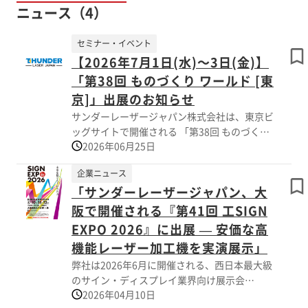
ニュース（4）
セミナー・イベント
【2026年7月1日(水)～3日(金)】
「第38回 ものづくり ワールド [東
京]」出展のお知らせ
サンダーレーザージャパン株式会社は、東京ビ
ッグサイトで開催される 「第38回 ものづくり
2026年06月25日
ワールド [東京]」に出展いたします。 IT、DX
製品、部品、設備、装置、計測製品などを扱う
企業ニュース
企業が世界中から出展し、 国内外の製造業の
「サンダーレーザージャパン、大
設計、開発、製造、生産技術、購買、情報シス
テム部門の方々と 活発に商談が行われる展示
阪で開催される『第41回 工SIGN
会です。 本展は製品カテゴリーごとに12の展
EXPO 2026』に出展 — 安価な高
示会で構成されており、製造業の先端事例が
機能レーザー加工機を実演展示」
学べるセミナーも見どころの一つです。皆様の
弊社は2026年6月に開催される、西日本最大級
ご来場お待ちしております。
のサイン・ディスプレイ業界向け展示会
2026年04月10日
「SIGN-EXPO 2026」に出展いたします。 会場