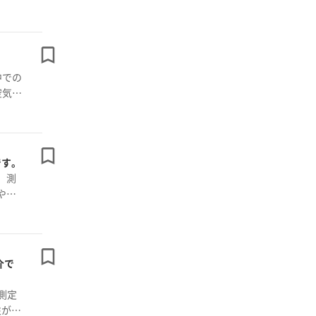
中での
空気の
です。
、測
や不
性が保
介で
測定
性が保