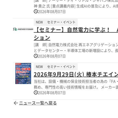
[講 師] アーサー・ディ・リトル・ジャパン株式会社 プリンシパル 藪内 優賀 氏 マネージャー 三ツ國 拓真 氏 コンサルタ
神 貴之 氏 [重点講義内容] 生成AIの普及により、AI開発競争の中心は「学習」から「推論」へと急速に移行しつつある。AIエージ
2026年08月07日
ェントの登場は推論処理量を飛躍的に増加させ、A
く変え始めている。こうした変化は、日本企業にと
NEW
セミナー・イベント
化や主要プレーヤーの戦略を読み解いた上で、日本
【セミナー】自然電力に学ぶ！ Af
について説明する。 [講演項目] １．AI市場における「学習」から「推論」へのシフト ２．AI推論時代に重要となる新たな競争軸
３．AI推論効率化に向けた手法や主要企業の取組み
ション
取組み方向性 ６．質疑応答／名刺交換
[講 師] 自然電力株式会社 再エネアグリゲーション室 再エネアグリゲーション事業統括 戴 昊笠 氏 [重点講義内容] 生成
とデータセンター・半導体工場の新増設により、
2026年08月07日
の出力制御は増加・長期化・広域化し、電源側の
いのか。問題は「量」だけではなく、「時間」「場
NEW
セミナー・イベント
の取組も踏まえ、After FIT時代の収益最大
2026年9月29日(火) 椿本チエ
有者・需要家双方の意思決定の一助となれば幸いである。 [講演項目] １．電力需要はどこまで伸び、何を
After FIT時代の電源経済学 ３．電源タイプ
当社は、設備・機械の保全技術担当者の為の『FA・伝導機 技術セミ
を成立させる条件 ６．明日からの意思決定 ７．質
務め、専門性の高い技術情報をお届け。 メーカー講師
2026年08月07日
ットなどの基礎知識から実践的な知識まで一貫して学ぶ
ー概要】 ■日時：2026年9月29日(火) 15：00
ニュース一覧へ戻る
講師：株式会社椿本チエイン ■講座：チェーン・
ト～ ※詳しくはPDFをダウンロードしていた