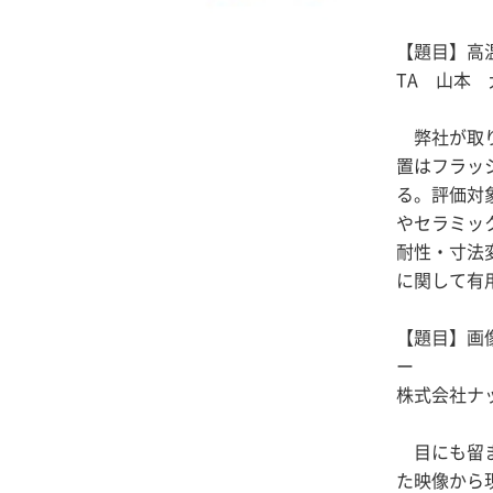
【題目】高
TA 山本
弊社が取り
置はフラッ
る。評価対
やセラミッ
耐性・寸法
に関して有
【題目】画
ー
株式会社ナ
目にも留ま
た映像から