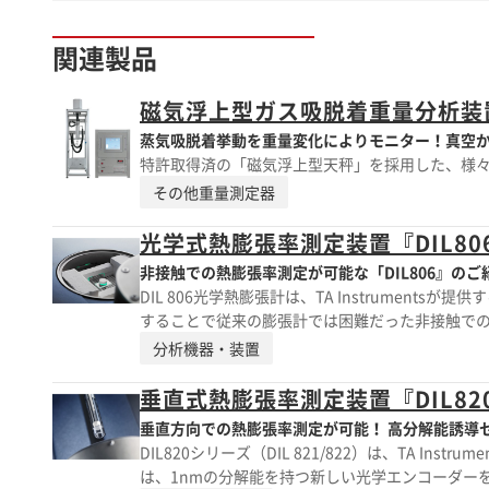
関連製品
磁気浮上型ガス吸脱着重量分析装置I
蒸気吸脱着挙動を重量変化によりモニター！真空から
特許取得済の「磁気浮上型天秤」を採用した、様
その他重量測定器
光学式熱膨張率測定装置『DIL80
非接触での熱膨張率測定が可能な「DIL806』の
DIL 806光学熱膨張計は、TA Instrumen
することで従来の膨張計では困難だった非接触での測
ない絶対的な測定プロセスを使用しているため、異な
分析機器・装置
置は、高性能LEDによって広範な平面光をサンプ
ッジ検出プロセッサーがこの信号を評価し、温度変化に伴う
垂直式熱膨張率測定装置『DIL82
金属やプラスチックなどの材料の測定に最適で、
垂直方向での熱膨張率測定が可能！ 高分解能誘導セ
最大100°C/分の急速加熱と、1400°Cから50
DIL820シリーズ（DIL 821/822）は、TA In
温度ステップを含む試験が効率的に行えます。
は、1nmの分解能を持つ新しい光学エンコーダーを