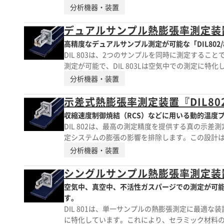
動測定技術を採用しており、市場で最高の感度とC
分析機器・装置
デュアルサンプル熱膨張率測定装置『D
高精度なデュアルサンプル測定が可能な「DIL802/
DIL 803は、2つのサンプルを同時に測定する
測定が可能で、DIL 803Lは空気中での測定に
対流による影響を排除します。高感度のLVDTを
分析機器・装置
示差式熱膨張率測定装置『DIL802
収縮速度制御焼結（RCS）などに用いる動的温度プロ
DIL 802は、最高の測定精度を提供する真の示
定システムの膨張の影響を排除します。この設計は、
活性ガス中での測定に対応し、DIL 802Lは空
分析機器・装置
証され、空気の対流による影響を排除します。高感
シングルサンプル熱膨張率測定装置『D
空気中、真空中、不活性ガスパージでの測定が可能な「
す。
DIL 801は、単一サンプルの熱膨張測定に最適な
に特化しています。これにより、セラミック材料