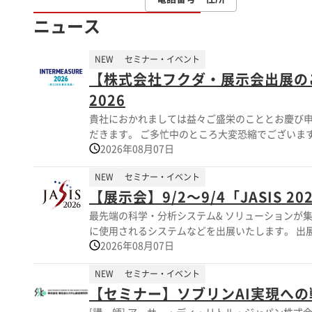
ニュース
NEW
セミナー・イベント
【株式会社フクダ・展示会出展のご案
2026
貴社におかれましては益々ご盛栄のこととお慶び申
だきます。 ご多忙中のところ大変恐縮でございますが
2026年08月07日
会名 】 第32回 計量計測展 INTERMEASURE 2026 公式サイト ： https://intermeasure.org/itms2026/ 【 会 期 】 2026年9月 16日
（水）～ 18日（金）10:00～17:00 【 会 場 】 東京ビッグサイト（東京国際会議場）東１ホール （ブース番号：I-03 ） 本展示会
NEW
セミナー・イベント
は、ものづくり、社会インフラ、医療、環境など、あ
【展示会】9/2～9/4「JASIS 2
た最新ソリューションを広く紹介する展示会です。 
（産総研）様が 当社との共同研究成果の発表を行
最先端の科学・分析システム& ソリューションが集結する展示会 「J
お願い申し上げます。
に使用
2026年08月07日
NEW
セミナー・イベント
【セミナー】ソブリンAI実現への