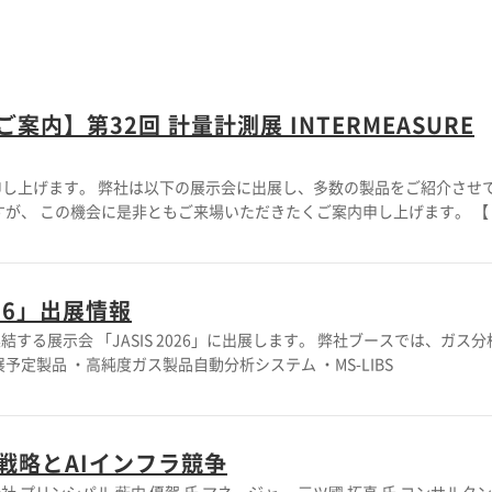
内】第32回 計量計測展 INTERMEASURE
し上げます。 弊社は以下の展示会に出展し、多数の製品をご紹介させ
、 この機会に是非ともご来場いただきたくご案内申し上げます。 【 展示
らゆる現場で使われる最新の 計量計測機器やシステム、AI・IoTを活
026」出展情報
9月18日（金）13：30頃よりセミナー会場において、産業技術総合研
います。当社からも説明員が登壇いたしますので、 ぜひ、ご聴講賜りま
ASIS 2026」に出展します。 弊社ブースでは、ガス分析計
されるシステムなどを出展いたします。 出展予定製品 ・高純度ガス製品自動分析システム ・MS-LIBS
戦略とAIインフラ競争