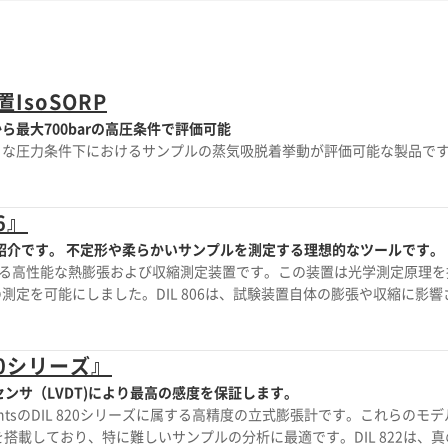
soSORP
最大700barの高圧条件で評価可能
々な圧力条件下におけるサンプルの蒸気吸脱着挙動が評価可能な製品で
6』
ご紹介です。 不定形や柔らかいサンプルを測定する理想的なツールです。
tsが提供する高性能な熱膨張および収縮測定装置です。この装置は光学測定原理
定を可能にしました。DIL 806は、試験装置自体の膨張や収縮に影響
る温度プログラムに対して測定結果を補正する必要がありません。 この装
ルに照射し、サンプルの影を高分解能CCDセンサーで検出します。デジ
サンプルの寸法変化を正確かつ高感度で測定します。 DIL 806は、
0シリーズ』
薄いサンプルも専用のサンプルホルダーで容易に分析できます。ファー
ンサ（LVDT)により最高の感度を保証します。
°Cへの10分以下の急速冷却が可能です。これにより、動的プロセスの分析や
strumentsのDIL 820シリーズに属する高精度の立式膨張計です。これらのモデ
搭載しており、特に難しいサンプルの分析に最適です。DIL 822は、真