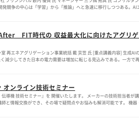
ント 中
I半導体、データセンター、クラウドを含むAIインフラ全体の競争構造
っても新たな事業機会をもたらしている。 本講演では、AI推論市場の
が強化すべきAI領域と、日本企業が競争優位を確立するための戦略の
ter FIT時代の 収益最大化に向けたアグリ
 ４．AI推論効率化におけるメモリ選択の重要性 ５．ソブリンAI実現に
AIの普及
長く減少してきた日本の電力需要は増加に転じる見込みである。一方で
収益予見性は低下しつつある。需要が増加に向かうのに、なぜ電源は報
所」「リスクの引受け手」が噛み合っていないためである。 本講演で
化の手法と、アグリゲーターが固定価格で買い支えられる条件を整理する。電
イン オンライン技術セミナー
求めるのか ２．
別に、何で稼ぐのか ４．なぜエコシステムが回らないのか ５．「固定価格で
ナー』を 開催いたします。 メーカーの技術担当者が講師を
疑応答／名刺交換
と情報交換ができ、その場で疑問点やお悩みも解消可能です。 機器・ロボ
ことができます。 皆様のご参加を心よりお待ちしております。 【セミナ
～16：00 ■参加費：無料(参加定員：先着100名) ■開催形式：オンライン開
スプロケットの基礎 ～チェーン・スプロケット種類とメンテナンスの
だくか、お気軽にお問い合わせください。