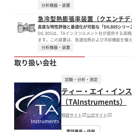
証され、空気の対流による影響を排除します。高感度の
分析機器・装置
徴: ・広範囲の温度での線形寸法変化の測定 ・真
・水平配置のファーナスで温度均一性を確保 ・多
急冷型熱膨張率装置（クエンチディ
る正確な温度測定 ・測定システムは、石英ガラス
高度な特性評価と最適化が可能な「DIL805シリ
DIL 805は、TAインスツルメント社が提供す
ます。この装置は、急速加熱および冷却機能を備え
805は、研究開発や品質管理において、材料の熱膨張係
分析機器・装置
金属処理において高度な特性評価と最適化が可能 ■
1500℃
取り扱い会社
試験・分析・測定
ティー・エイ・インス
（TAInstruments）
特設サイト
公式サイト
電話番号・住所