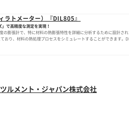
LVDTを使用して、微小な熱膨張イベントも正確に測定します。 主な特
空、不活性ガス、空気中での測定が可能 ・高感度LVDTによる正確な変位
様なファーナスと互換性があり、簡単に交換可能 ・熱電対やピロメータ
ラトメーター）『DIL805』
、アルミナ、サファイア、グラファイト、タングステンなどの材料で構
ーズ」で高精度な測定を実現！
る高精度の膨張計で、特に材料の熱膨張特性を詳細に分析するために設計され
ており、材料の熱処理プロセスをシミュレートすることができます。DI
数（CTE）を高精度で測定するための理想的なツールです。 【特長】 ■
高精度の測定を提供 ■寸法変化をリアルタイムで測定 ■温度範囲：2
ツルメント・ジャパン株式会社