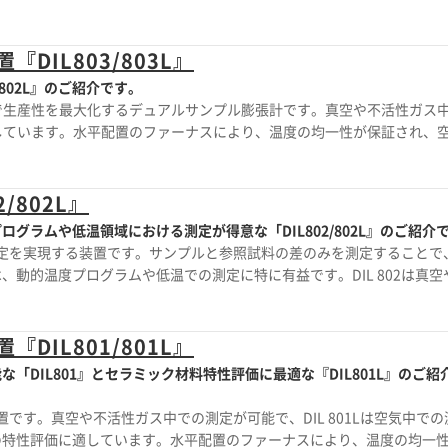
TE（熱膨張係数）の精度を提供します
IL803/803L』
802L』のご紹介です。
ことで生産性を最大化するデュアルサンプル膨張計です。真空や不活性ガス
特化しています。水平配置のファーナスにより、温度の均一性が保証され、
使用して、微小な熱膨張イベントも正確に測定します
/802L』
グラムや低温領域における測定が得意な「DIL802/802L』のご紹介
差測定を実現する装置です。サンプルと参照試料の差のみを測定することで
動的温度プログラムや低温での測定に特に有益です。DIL 802は真空
気中での測定に特化しています。水平配置のファーナスにより、温度の均一
度のLVDTを使用して、微小な熱膨張イベントも正確に測定します。
IL801/801L』
DIL801』とセラミック材料特性評価に最適な『DIL801L』のご紹
装置です。真空や不活性ガス中での測定が可能で、DIL 801Lは空気中での
の特性評価に適しています。水平配置のファーナスにより、温度の均一