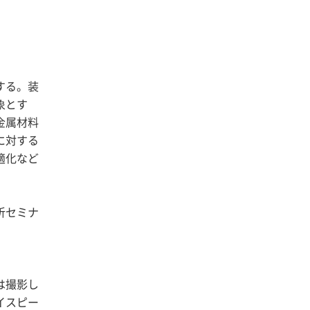
する。装
象とす
金属材料
に対する
適化など
析セミナ
は撮影し
イスピー