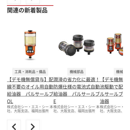
関連の新着製品
工具・消耗品・備品
機械部品
機械部品
【デモ機無償貸与】配
潤滑の省力化に最適！
【デモ機無償
線不要のオイル用自動
防爆仕様の電池式自動
池駆動で配線
給油器 パルサールブ
給油器 パルサールブ
ルサールブM 
OL
E
油器
株式会社シー・エス・シー 本
株式会社シー・エス・シー 本
株式会社シー・エス
社、大阪支店、福岡出張所
社、大阪支店、福岡出張所
社、大阪支店、福