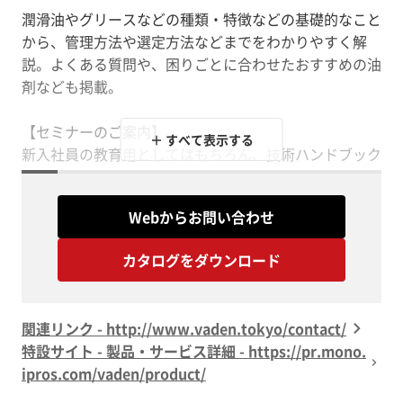
潤滑油やグリースなどの種類・特徴などの基礎的なこと
から、管理方法や選定方法などまでをわかりやすく解
説。よくある質問や、困りごとに合わせたおすすめの油
剤なども掲載。
【セミナーのご案内】
＋ すべて表示する
新入社員の教育用としてはもちろん、技術ハンドブック
としても活用いただける「いろはシリーズ」をもとに、
当社では各種ウェビナー・出張セミナーを承っておりま
Webからお問い合わせ
す。
現場をよく知っているからこそわかる、トラブル対策の
カタログをダウンロード
お話など、
御社のニーズに応えます♪
※無料～
関連リンク - http://www.vaden.tokyo/contact/
特設サイト - 製品・サービス詳細 - https://pr.mono.
ipros.com/vaden/product/