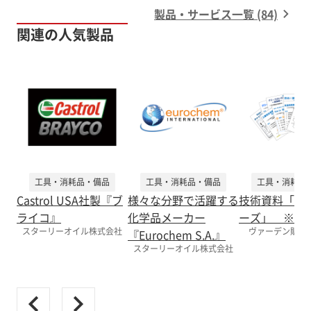
製品・サービス一覧 (84)
関連の人気製品
工具・消耗品・備品
工具・消耗品・備品
工具・消耗品
Castrol USA社製『ブ
様々な分野で活躍する
技術資料「い
ライコ』
化学品メーカー
ーズ」 ※無
スターリーオイル株式会社
ヴァーデン販売
『Eurochem S.A.』
スターリーオイル株式会社