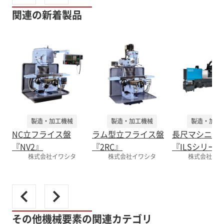
関連の新着製品
製造・加工機械
製造・加工機械
製造・加工
NC立フライス盤
ラム型立フライス盤
長尺マシニン
『NV2』
『2RC』
『ILSシリー
株式会社イワシタ
株式会社イワシタ
株式会社イワ
その他機械要素の関連カテゴリ