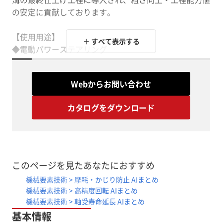
の安定に貢献しております。
【使用用途】
＋ すべて表示する
◆電動パワーステアリング
◆ウォームシャフト etc
Webからお問い合わせ
カタログをダウンロード
＜サンシンの研磨機が選ばれる理由＞
■国内唯一のフィルム研磨装置専用メーカ
■お客様のご要望に沿ってカスタマイズ（特殊冶具）対
応・提案が可能
このページを見たあなたにおすすめ
■各種デモ機にて、導入前サンプルテストが可能
機械要素技術 > 摩耗・かじり防止 AIまとめ
■加工のノウハウにより、最適な研磨条件のご提案も可
機械要素技術 > 高精度回転 AIまとめ
能
機械要素技術 > 軸受寿命延長 AIまとめ
基本情報