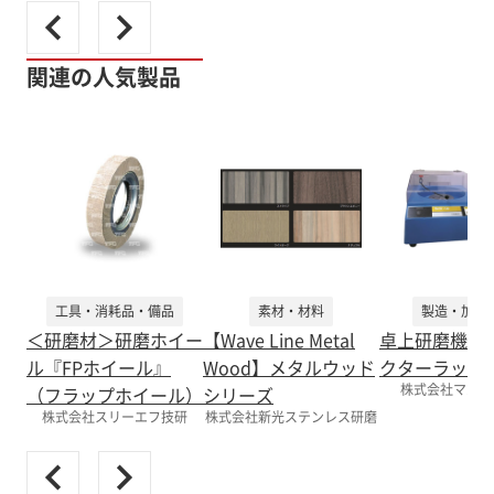
関連の人気製品
工具・消耗品・備品
素材・材料
製造・加工
＜研磨材＞研磨ホイー
【Wave Line Metal
卓上研磨機『
ル『FPホイール』
Wood】メタルウッド
クターラップ
株式会社マルト
（フラップホイール）
シリーズ
株式会社スリーエフ技研
株式会社新光ステンレス研磨