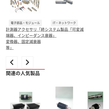
電子部品・モジュール
IT・ネットワーク
計測器アクセサリ「終
システム製品「可変減
端器、インピーダンス
衰器」
変換器、固定減衰器
等」
関連の人気製品