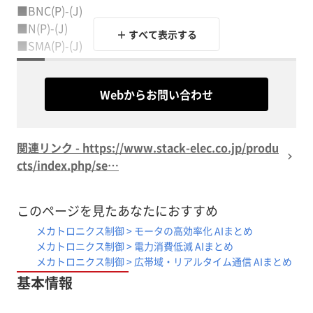
■BNC(P)-(J)
■N(P)-(J)
＋ すべて表示する
■SMA(P)-(J)
■TNC(J)-(J)
■TNC(P)-(J)
Webからお問い合わせ
※詳しくはPDF資料をご覧いただくか、お気軽にお問い
関連リンク - https://www.stack-elec.co.jp/produ
cts/index.php/se…
このページを見たあなたにおすすめ
メカトロニクス制御 > モータの高効率化 AIまとめ
メカトロニクス制御 > 電力消費低減 AIまとめ
メカトロニクス制御 > 広帯域・リアルタイム通信 AIまとめ
基本情報