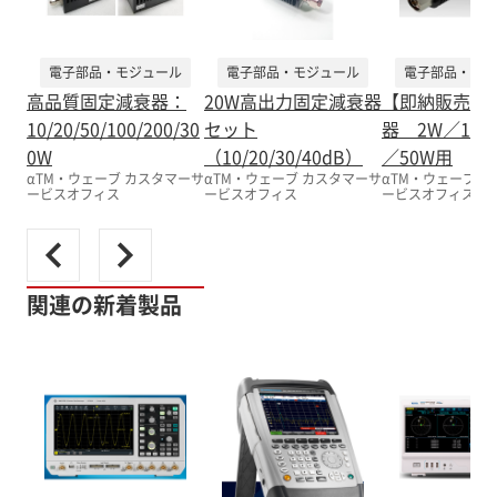
電子部品・モジュール
電子部品・モジュール
電子部品・モジ
高品質固定減衰器：
20W高出力固定減衰器
【即納販売】
10/20/50/100/200/30
セット
器 2W／10W
0W
（10/20/30/40dB）
／50W用
αTM・ウェーブ カスタマーサ
αTM・ウェーブ カスタマーサ
αTM・ウェーブ 
ービスオフィス
ービスオフィス
ービスオフィス
関連の新着製品