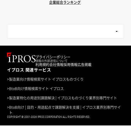
企業総合ランキング
プライバシーポリシー
情報の外部送信について
利用規約
会社情報
採用情報
広告掲載
イプロス 関連サービス
>
製造業向け情報検索サイト イプロスものづくり
>
BtoB向け情報検索サイト イプロス
>
製造業特化の用途別課題解決 | イプロスものづくり業界別専門サイト
>
BtoB向け | 目的・用途起点で課題解決を支援 | イプロス業界別専門サイ
ト
COPYRIGHT © 2001-2026 IPROS CORPORATION ALL RIGHTS RESERVED.