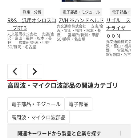
測定・分析
電子部品・モジュール
電子部品・モジ
R&S 汎用オシロスコ
ZVH ※ハンドヘルド
リゴル スペ
丸文通商株式会社 支店/金
ープRTB
ナライザ Ｒ
沢・富山・福井・松本・長
丸文通商株式会社 支店/金
００Ｎ
野 営業所/新潟・甲府
沢・富山・福井・松本・長
SO/静岡・名古屋
丸文通商株式会社
野 営業所/新潟・甲府
沢・富山・福井・
SO/静岡・名古屋
野 営業所/新
SO/静岡・名古屋
高周波・マイクロ波部品の関連カテゴリ
電子部品・モジュール
電子部品
高周波・マイクロ波部品
関連キーワードから製品と企業を探す