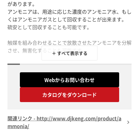
があります。
アンモニアは、用途に応じた濃度のアンモニア水、もし
くはアンモニアガスとして回収することが出来ます。
硫安として回収することも可能です。
触媒を組み合わせることで放散させたアンモニアを分解
させ、無害化することも可能です。
＋ すべて表示する
【特長】
■必要濃度でアンモニアを回収
Webからお問い合わせ
■樹脂製規則充填物を使用した放散塔設計
■ヒートポンプを組み込んだ省エネルギータイプ
カタログをダウンロード
■回収アンモニアの完全分解処理も対応
※詳しくはPDF資料をご覧いただくか、お気軽にお問い
関連リンク - http://www.djkeng.com/product/a
mmonia/