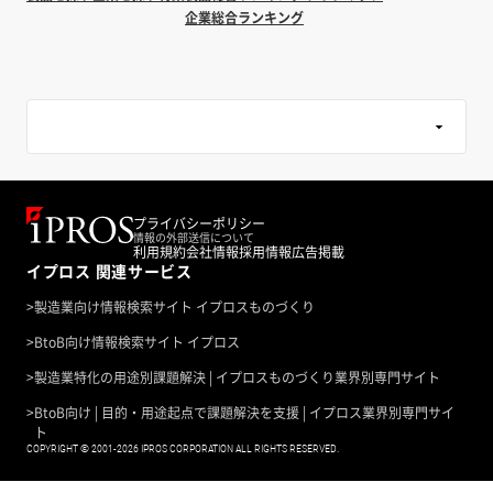
企業総合ランキング
プライバシーポリシー
情報の外部送信について
利用規約
会社情報
採用情報
広告掲載
イプロス 関連サービス
>
製造業向け情報検索サイト イプロスものづくり
>
BtoB向け情報検索サイト イプロス
>
製造業特化の用途別課題解決 | イプロスものづくり業界別専門サイト
>
BtoB向け | 目的・用途起点で課題解決を支援 | イプロス業界別専門サイ
ト
COPYRIGHT © 2001-2026 IPROS CORPORATION ALL RIGHTS RESERVED.