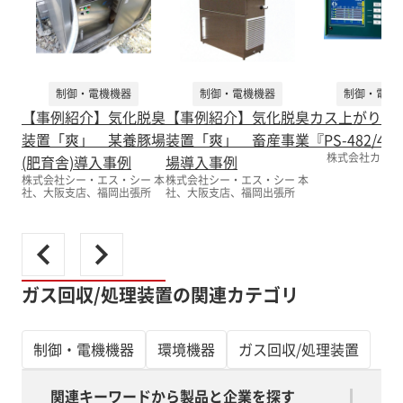
制御・電機機器
制御・電機機器
制御・電機
【事例紹介】気化脱臭
【事例紹介】気化脱臭
カス上がり検
装置「爽」 某養豚場
装置「爽」 畜産事業
『PS-482/484
株式会社カナデ
(肥育舎)導入事例
場導入事例
株式会社シー・エス・シー 本
株式会社シー・エス・シー 本
社、大阪支店、福岡出張所
社、大阪支店、福岡出張所
ガス回収/処理装置の関連カテゴリ
制御・電機機器
環境機器
ガス回収/処理装置
関連キーワードから製品と企業を探す