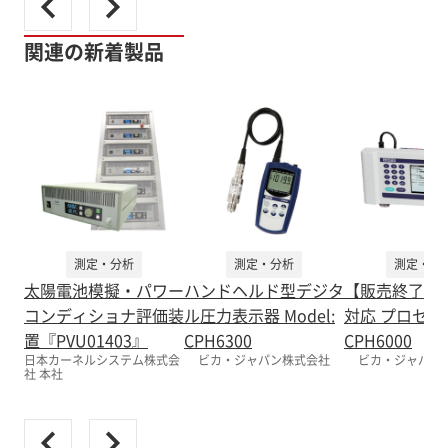
関連の新着製品
測定・分析
測定・分析
測定・分
太陽電池模擬・パワー
ハンドヘルド型デジタ
【販売終了】
コンディショナ評価装
ル圧力表示器 Model:
対応 プロセス
置『PVU01403』
CPH6300
CPH6000
日本カーネルシステム株式会
ビカ・ジャパン株式会社
ビカ・ジャパン
社 本社