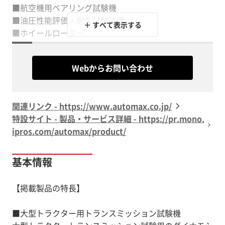
■航空機用ベアリング試験機
■油圧性能評価・耐久試験装置
＋ すべて表示する
■ホイールローダー
■10000kW動力循環式耐久試験機
Webからお問い合わせ
※カタログは現在更新中です。恐れ入りますが、詳細に
関連リンク - https://www.automax.co.jp/
特設サイト - 製品・サービス詳細 - https://pr.mono.
ipros.com/automax/product/
基本情報
【掲載製品の特長】
■大型トラクター用トランスミッション試験機