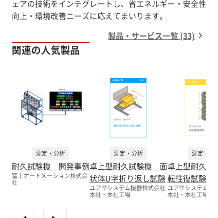
ェアの技術をインテグレートし、省エネルギー・安全性
向上・環境改善ニーズに応えてまいります。
製品・サービス一覧 (33)
関連の人気製品
測定・分析
測定・分析
測定・分
耐久試験機 開発事例
卓上型耐久試験機 面
卓上型耐久試
富士オートメーション株式会
状体U字折り返し試験
転往復試験
社
ユアサシステム機器株式会社
ユアサシステム機
本社・本社工場
本社・本社工場