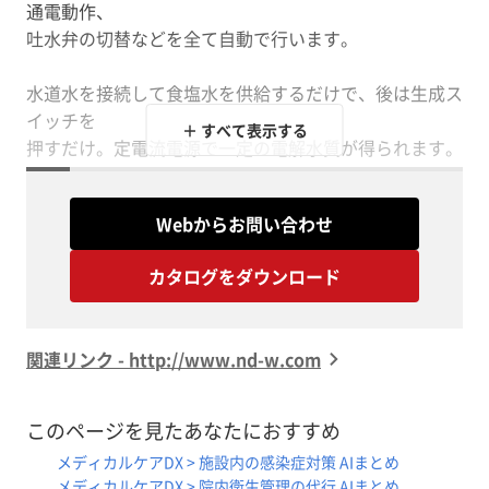
通電動作、
吐水弁の切替などを全て自動で行います。
水道水を接続して食塩水を供給するだけで、後は生成ス
イッチを
＋ すべて表示する
押すだけ。定電流電源で一定の電解水質が得られます。
また、リモートスイッチやフットスイッチのご利用も可
Webからお問い合わせ
能です。
カタログをダウンロード
【特長】
■全自動制御
■コンパクト設計
関連リンク - http://www.nd-w.com
■スイッチを押すだけで電解水が作れる
■小型でも生成量大
■リモートスイッチやフットスイッチのご利用も可能
このページを見たあなたにおすすめ
メディカルケアDX > 施設内の感染症対策 AIまとめ
※詳しくはPDF資料をご覧いただくか、お気軽にお問い
メディカルケアDX > 院内衛生管理の代行 AIまとめ