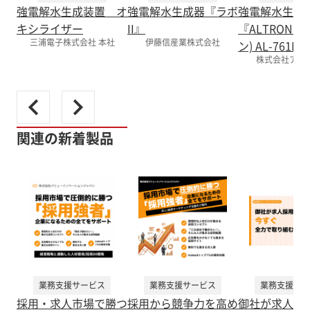
強電解水生成装置 オ
強電解水生成器『ラボ
強電解水生成
キシライザー
II』
『ALTRON(
三浦電子株式会社 本社
伊藤信産業株式会社
ン) AL-761N
株式会社アル
関連の新着製品
業務支援サービス
業務支援サービス
業務支援サー
採用・求人市場で勝つ
採用から競争力を高め
御社が求人採