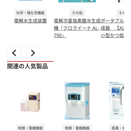
科学・理化学機器
その他
その他
電解水生成装置
電解次亜塩素酸水生成
ポータブル強
機『クロライーナ AL-
成器 【AL-7
790』
小型かつ低価
関連の人気製品
制御・電機機器
制御・電機機器
医薬・食品