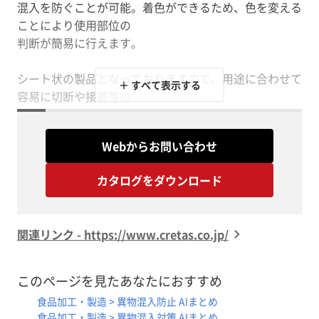
混入を防ぐことが可能。着色ができるため、色を変える
ことにより使用部位の
判断が簡易に行えます。
シート状の製品となっておりますので、用途に合わせて
＋ すべて表示する
容易に切断や接着等の
加工ができます。また、使用条件によってゴム材質・ゴ
ム硬度の選定が可能です。
Webからお問い合わせ
【特長】
カタログをダウンロード
■金属探知器に反応するゴムシート
■製品への混入を防ぐことが可能
■着色が可能なため、使用部位の判断が簡易に行える
関連リンク - https://www.cretas.co.jp/
■容易に切断や接着等の加工ができる
■ゴム材質・ゴム硬度の選定が可能
このページを見たあなたにおすすめ
※詳しくはPDF資料をご覧いただくか、お気軽にお問い
食品加工・製造 > 異物混入防止 AIまとめ
食品加工・製造 > 異物混入対策 AIまとめ