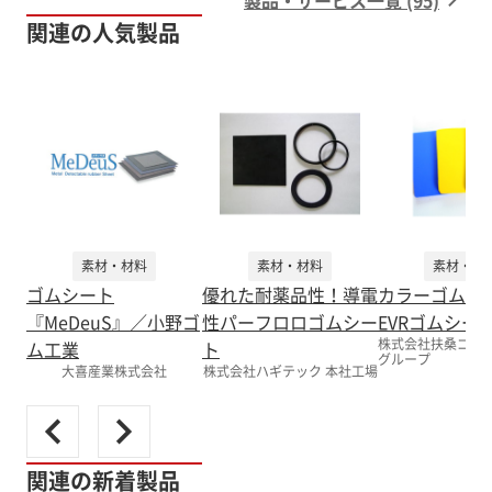
関連の人気製品
素材・材料
素材・材料
素材・材
ゴムシート
優れた耐薬品性！導電
カラーゴム
『MeDeuS』／小野ゴ
性パーフロロゴムシー
EVRゴムシー
株式会社扶桑ゴム産
ム工業
ト
グループ
大喜産業株式会社
株式会社ハギテック 本社工場
関連の新着製品