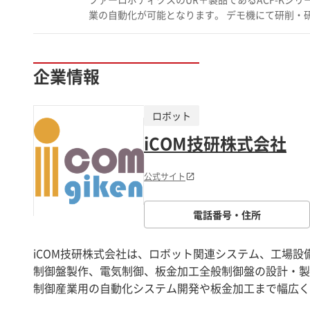
ます。 研磨の自動化を検討されている方や研磨テ
業の自動化が可能となります。 デモ機にて研削・研磨のテストもできますので、ぜひお問い合わせください。 お電話では、「フ
ちしております！
ァーロボティクスについて聞きたい」とお伝えください。担当者へス
庫県小野市敷地町811番地1 電話：0794-70-8407
企業情報
ロボット
iCOM技研株式会社
公式サイト
電話番号・住所
iCOM技研株式会社は、ロボット関連システム、工場設
制御盤製作、電気制御、板金加工全般制御盤の設計・製
制御産業用の自動化システム開発や板金加工まで幅広く