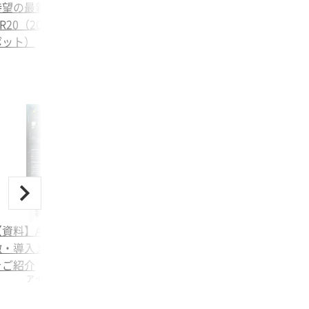
待望の最新機種！
R20（20kg可搬対応 協働ロ
ボット）
製造・加工機械
【資料】AGVロボとは？特
徴・導入メリット・導入事例
をご紹介
アイズロボ株式会社