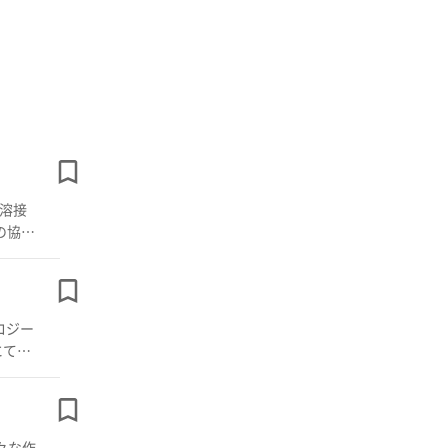
の協働
単に設
フォー