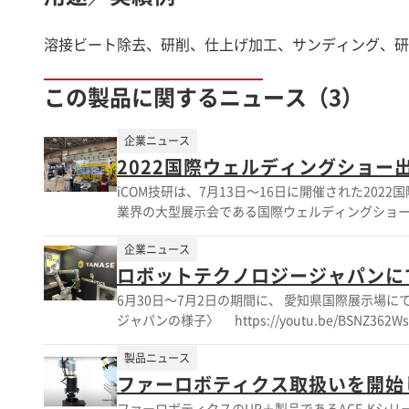
溶接ビート除去、研削、仕上げ加工、サンディング、研
この製品に関するニュース（3）
企業ニュース
2022国際ウェルディングショー
iCOM技研は、7月13日～16日に開催された202
業界の大型展示会である国際ウェルディングショーの
ロボットシステムを出展しました。 〈展示会の様子はコチラ↓↓ ） https://youtu.be/hr8adv13UqA 協働ロボットを活用し
企業ニュース
た溶接システムは、省スペースに導入することが
定できます。 溶接・研磨の業界は、将来的に人材不足が深刻化すると言われております。採用が進んだとしても熟練の技術を習
ロボットテクノロジージャパンに
得するには時間が必要。 その救世主的存在になるのが協働ロボットシステム
6月30日～7月2日の期間に、 愛知県国際展示場にてロボット
接・研磨の作業を自動化したい企業様 □協働ロボ
ジャパンの様子〉 https://youtu.be/BSNZ362WsuU iCOM技研でシステムアップした商品を、 柳瀬株式会社様のブースにて展
ムからご連絡ください！ お待ちしております！
示して頂いております！ 押付力を高速補正し、一定の力で研磨ができるユニットを搭載！ このユニットはオーストリアのファー
製品ニュース
ロボティクス社の製品です。 こちらの製品を柳瀬株式会社様が代
ついてはコチラ ↓ 〉 https://www.ipros.jp/product/detail/2000706734 展示会では、急な研磨テストをお願いされるくらい
ファーロボティクス取扱いを開始
大盛況！ 今までできなかった研磨の自動化が実現しております。 iCOM技研には、協働ロボット
ファーロボティクスのUR＋製品であるACF-Kシリーズの取扱いを開始しました