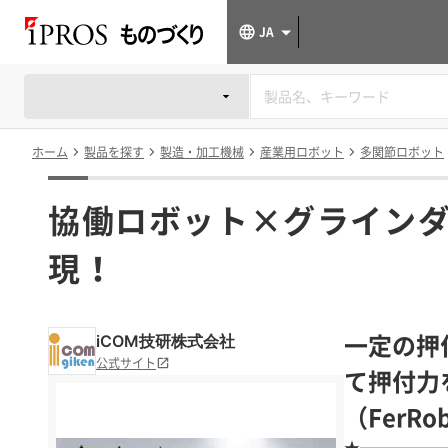
JA
ホーム
製品を探す
製造・加工機械
産業用ロボット
多関節ロボット
協働ロボット×グライン
現！
一定の押
iCOM技研株式会社
公式サイト
て押付力
（FerRob
★─────