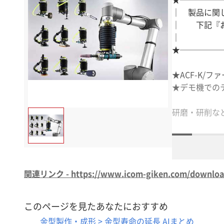
｜ 製品に関
｜ 下記『
｜ よ
★─────
★ACF-K/ファ
★デモ機での
研磨・研削な
1．協働ロボ
2．複雑な形
関連リンク - https://www.icom-giken.com/downloa
3．どの角度
このページを見たあなたにおすすめ
これらの特徴
金型製作・成形 > 金型寿命の延長 AIまとめ