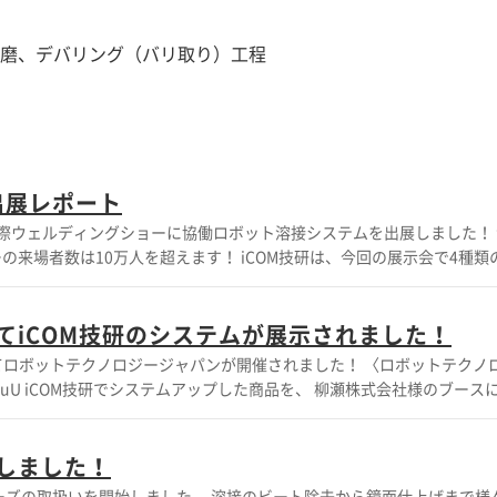
磨、デバリング（バリ取り）工程
出展レポート
2国際ウェルディングショーに協働ロボット溶接システムを出展しました！ 溶接
来場者数は10万人を超えます！ iCOM技研は、今回の展示会で4種類
できます。また、ダイレクトティーチングを使って溶接の位置決めが簡
てiCOM技研のシステムが展示されました！
です。 □人材不足が慢性化している企業様 □溶
テクノロジージャパンが開催されました！ 〈ロボットテクノロジー
ットシステムで溶接・研磨のテストをしたい企業様 は、ぜひ問い合わせ
理店として販売されております。 〈 ↓ ファーロボティクスに
しました！
研磨システムのデモ機がござい
。 溶接のビート除去から鏡面仕上げまで様々な作