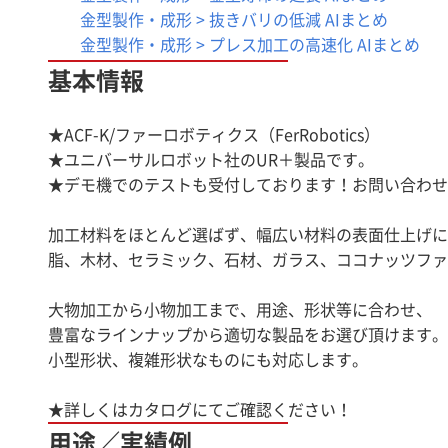
金型製作・成形 > 抜きバリの低減 AIまとめ
製品に関して
金型製作・成形 > プレス加工の高速化 AIまとめ
ら！』からよ
基本情報
⇩⇩⇩ここをク
★ACF-K/ファーロボティクス（FerRobotics）
★ユニバーサルロボット社のUR＋製品です。
★デモ機でのテストも受付しております！お問い合わせ
加工材料をほとんど選ばず、幅広い材料の表面仕上げに
脂、木材、セラミック、石材、ガラス、ココナッツファ
大物加工から小物加工まで、用途、形状等に合わせ、
豊富なラインナップから適切な製品をお選び頂けます。
小型形状、複雑形状なものにも対応します。
用途／実績例