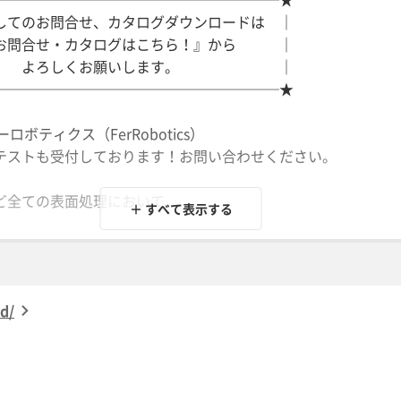
してのお問合せ、カタログダウンロードは ｜
お問合せ・カタログはこちら！』から ｜
ろしくお願いします。 ｜
────────────────────★
ーロボティクス（FerRobotics）
テストも受付しております！お問い合わせください。
ど全ての表面処理において、
＋ すべて表示する
ットにヒトの様な触覚を持たせる
状や加工物の寸法交差も問題としない
d/
でも押し付け力を制御し安定した高品質な仕上げ
を24時間稼働で実現できます！