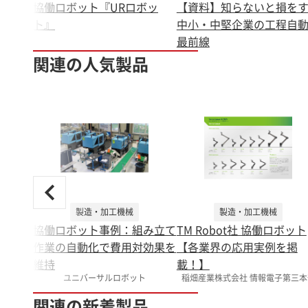
協働ロボット『URロボッ
【資料】知らないと損を
ト』
中小・中堅企業の工程自
最前線
関連の人気製品
製造・加工機械
製造・加工機械
協働ロボット事例：組み立て
TM Robot社 協働ロボット
作業の自動化で費用対効果を
【各業界の応用実例を掲
維持
載！】
ユニバーサルロボット
稲畑産業株式会社 情報電子第三本
関連の新着製品