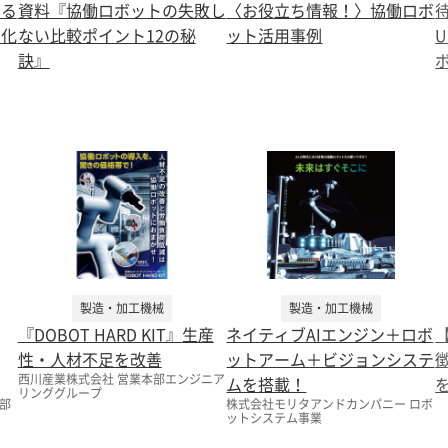
する
資料『協働ロボットの失敗し
〈お役立ち情報！〉協働ロボ
動化
ない比較ポイント12の秘
ット活用事例
U
訣』
製造・加工機械
製造・加工機械
『DOBOT HARD KIT』生産
ネイティブAIエンジン＋ロボ
性・人材不足を改善
ットアーム＋ビジョンシステ
西川産業株式会社 営業本部エンジニア
ムを搭載！
リンググループ
部
株式会社モリタアンドカンパニー ロボ
ットシステム事業