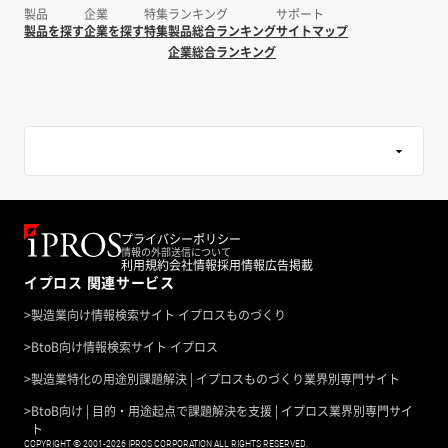
製品
企業
特集
ランキング
サポート
製品を探す
企業を探す
特集
製品総合ランキング
サイトマップ
企業総合ランキング
プライバシーポリシー
情報の外部送信について
利用規約
会社情報
採用情報
広告掲載
イプロス 関連サービス
>
製造業向け情報検索サイト イプロスものづくり
>
BtoB向け情報検索サイト イプロス
>
製造業特化の用途別課題解決 | イプロスものづくり業界別専門サイト
>
BtoB向け | 目的・用途起点で課題解決を支援 | イプロス業界別専門サイ
ト
COPYRIGHT © 2001-2026 IPROS CORPORATION ALL RIGHTS RESERVED.