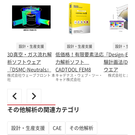
設計・生産支援
設計・生産支援
設計・生産
3D真空・ガス流れ解
低価格！有限要素法応
『Design-Ex
析ソフトウェア
力解析ソフト
験計画法(DOE
『DSMC-Neutrals』
CADTOOL FEM8
ウエア
株式会社ウェーブフロント 本
キャデナス・ウェブ・ツー・
株式会社ヒュー
社
キャド株式会社
その他解析の関連カテゴリ
設計・生産支援
CAE
その他解析