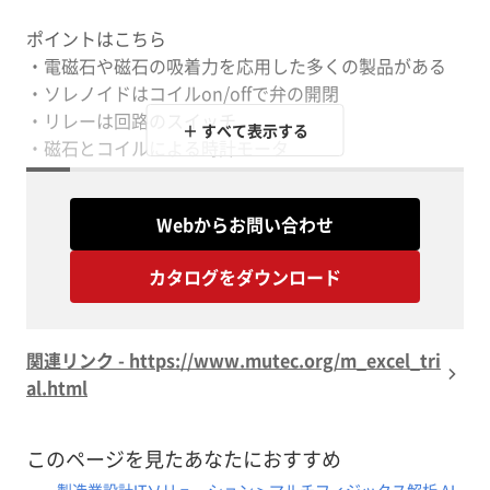
ポイントはこちら
・電磁石や磁石の吸着力を応用した多くの製品がある
・ソレノイドはコイルon/offで弁の開閉
・リレーは回路のスイッチ
＋ すべて表示する
・磁石とコイルによる時計モータ
・冷蔵庫にペタペタのマグネットホルダ
・２次元解析では厚みで換算
Webからお問い合わせ
カタログをダウンロード
関連リンク - https://www.mutec.org/m_excel_tri
al.html
このページを見たあなたにおすすめ
製造業設計ITソリューション > マルチフィジックス解析 AI