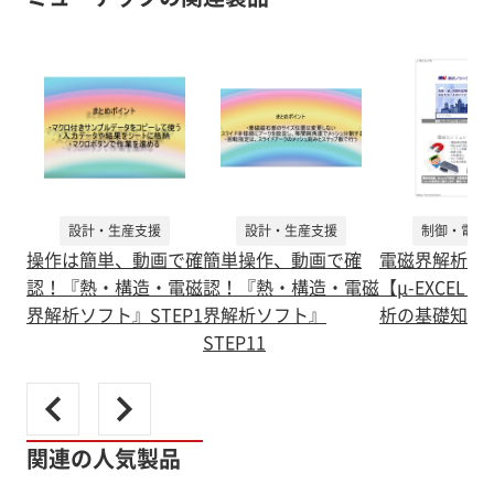
設計・生産支援
設計・生産支援
制御・電機
操作は簡単、動画で確
簡単操作、動画で確
電磁界解析
認！『熱・構造・電磁
認！『熱・構造・電磁
【μ-EXCEL
界解析ソフト』STEP1
界解析ソフト』
析の基礎知識
STEP11
関連の人気製品