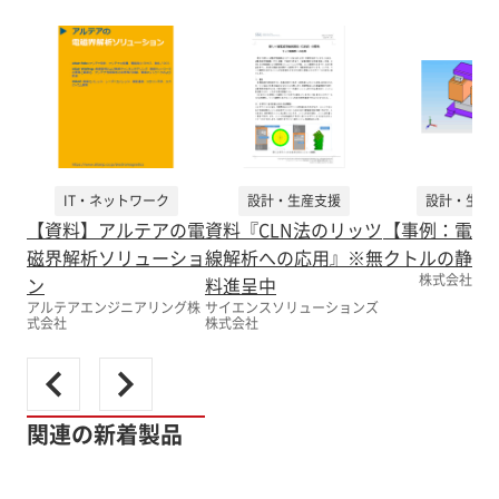
IT・ネットワーク
設計・生産支援
設計・生産
【資料】アルテアの電
資料『CLN法のリッツ
【事例：電磁
磁界解析ソリューショ
線解析への応用』※無
クトルの静音
株式会社くい
ン
料進呈中
アルテアエンジニアリング株
サイエンスソリューションズ
式会社
株式会社
関連の新着製品