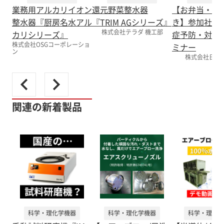
業務用アルカリイオン
還元野菜整水器
【お弁当・パ
整水器『厨房名水アル
『TRIM AGシリーズ』
き】参加社求
株式会社テラダ 機工部
カリシリーズ』
症予防・対策
株式会社OSGコーポレーショ
ミナー
ン
株式会社日本
関連の新着製品
科学・理化学機器
科学・理化学機器
科学・理化学