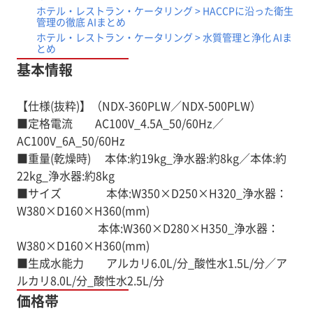
ホテル・レストラン・ケータリング > HACCPに沿った衛生
管理の徹底 AIまとめ
ホテル・レストラン・ケータリング > 水質管理と浄化 AIま
とめ
基本情報
【仕様(抜粋)】（NDX-360PLW／NDX-500PLW）
■定格電流 AC100V_4.5A_50/60Hz／
AC100V_6A_50/60Hz
■重量(乾燥時) 本体:約19kg_浄水器:約8kg／本体:約
22kg_浄水器:約8kg
■サイズ 本体:W350×D250×H320_浄水器：
W380×D160×H360(mm)
本体:W360×D280×H350_浄水器：
W380×D160×H360(mm)
■生成水能力 アルカリ6.0L/分_酸性水1.5L/分／ア
価格帯