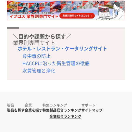
＼目的や課題から探す／
業界別専門サイト
ホテル・レストラン・ケータリングサイト
食中毒の防止
HACCPに沿った衛生管理の徹底
水質管理と浄化
製品
企業
特集
ランキング
サポート
製品を探す
企業を探す
特集
製品総合ランキング
サイトマップ
企業総合ランキング