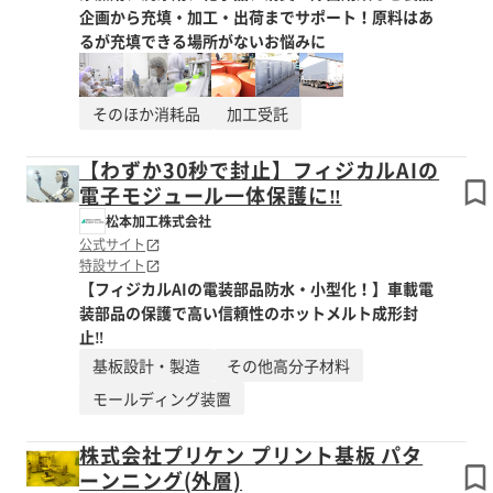
企画から充填・加工・出荷までサポート！原料はあ
るが充填できる場所がないお悩みに
そのほか消耗品
加工受託
【わずか30秒で封止】フィジカルAIの
電子モジュール一体保護に‼
松本加工株式会社
公式サイト
特設サイト
【フィジカルAIの電装部品防水・小型化！】車載電
装部品の保護で高い信頼性のホットメルト成形封
止‼
基板設計・製造
その他高分子材料
モールディング装置
株式会社プリケン プリント基板 パタ
ーンニング(外層)