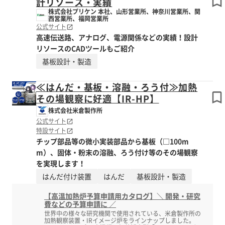
計リソース・実績
株式会社プリケン 本社、山形営業所、神奈川営業所、関
西営業所、福岡営業所
公式サイト
高速伝送路、アナログ、電源関係などの実績！設計
リソースのCADツールもご紹介
基板設計・製造
≪はんだ・基板・溶融・ろう付≫加熱
その場観察に好適【IR-HP】
株式会社米倉製作所
公式サイト
特設サイト
チップ部品等の微小実装部品から基板（□100m
m）、固体・粉末の溶融、ろう付け等のその場観察
を実現します！
はんだ付け装置
はんだ
基板設計・製造
【高温加熱炉予算申請用カタログ】＼ 開発・研究
費などの予算申請に ／
世界中の様々な研究機関で使用されている、米倉製作所の
加熱観察装置・IRイメージ炉をラインナップしました。