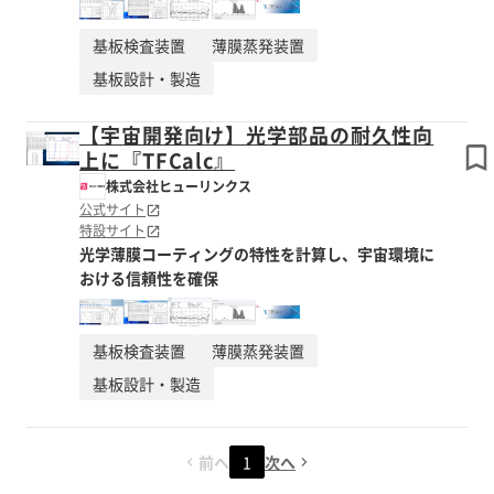
基板検査装置
薄膜蒸発装置
基板設計・製造
【宇宙開発向け】光学部品の耐久性向
上に『TFCalc』
株式会社ヒューリンクス
公式サイト
特設サイト
光学薄膜コーティングの特性を計算し、宇宙環境に
おける信頼性を確保
基板検査装置
薄膜蒸発装置
基板設計・製造
前へ
1
次へ