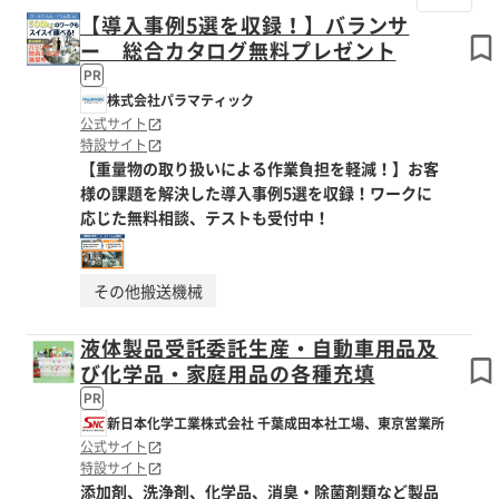
【導入事例5選を収録！】バランサ
ー 総合カタログ無料プレゼント
PR
株式会社パラマティック
公式サイト
特設サイト
【重量物の取り扱いによる作業負担を軽減！】お客
様の課題を解決した導入事例5選を収録！ワークに
応じた無料相談、テストも受付中！
その他搬送機械
液体製品受託委託生産・自動車用品及
び化学品・家庭用品の各種充填
PR
新日本化学工業株式会社 千葉成田本社工場、東京営業所
公式サイト
特設サイト
添加剤、洗浄剤、化学品、消臭・除菌剤類など製品