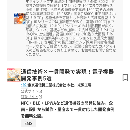
▼ラインナップ▼ 高温炉 1.加熱観察型「MHO-300-2」お
持ちの顕微鏡で観察！オプションで-100℃まで冷却も 2.
小型「IR-TPS」お持ちの顕微鏡で高温(1500℃)その場観
察 3.超高温加熱型「IR-18SP」高温(1800℃)まで加熱 4.小
型「IR-TP」各種分析を可能とした設計 5.広域高温型「IR-
QP」IRシリーズでは加熱範囲が広く、高温(1700℃)まで
加熱 6.広域型「IR-HP」IRシリーズでは加熱範囲が広く、
平板、ウエハ、基板などの加熱に 7.広域高温型「IR-HQ」
IR-QPの上位機種。高温(1800℃)まで加熱 8.大面積「IR-
OP」様々な加熱条件のシュミレーションに 9.長尺大面積
「IR-HP5」専用設計の長尺加熱ランプ採用 詳細は各商品
ページなどでご確認ください。試験に合わせたカスタマイ
ズのご相談も承っておりますので、お気軽にお問い合わせ
ください。
通信技術×一貫開発で実現！電子機器
開発事例5選
東京通信機工業株式会社 本社、米沢工場
公式サイト
特設サイト
NFC・BLE・LPWAなど通信機器の開発に強み。企
画・設計から試作・量産まで一貫対応した開発事例
を無料公開。
EMS