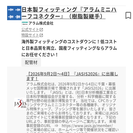
日本製フィッティング『アラムミニハ
ーフコネクター』（樹脂製継手）
アラム株式会社
公式サイト
特設サイト
海外製フィッティングのコストダウンに！低コスト
と日本品質を両立、国産フィッティングならアラム
にお任せください！
配管材
【2026年9月2日～4日】『JASIS2026』に出展し
ます！
アラム株式会社は、2026年9月2日から4日に千葉・幕張
メッセ国際展示場で 開催されます「JASIS2026」に出展
いたします。 「JASIS」とは、(社)日本分析機器工業会と
日本科学機器協会が主催する、 分析・科学機器に関する
専門分野の総合展示博覧会です。 当社では、CPCカップ
リングやアラムミニコネクター等の各種継手、 オリジナ
ル特殊チューブ、ブッシング等を展示いたします。 皆さ
まのご来場を心からお待ちしております。 来場にはJASIS
公式サイトにて来場事前登録が必要となります。 下記の
URLより、事前登録の申込ページへご案内します。 来場
事前登録のURL ⇒ https://www.jasis.jp/member/
※ご来場の前には、ホームページ等で開催状況をご確認い