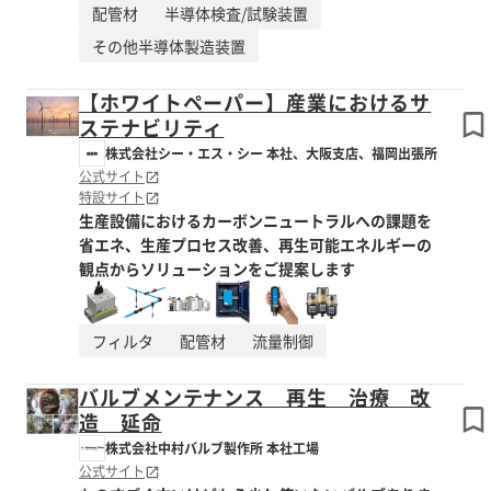
配管材
半導体検査/試験装置
その他半導体製造装置
【ホワイトペーパー】産業におけるサ
ステナビリティ
株式会社シー・エス・シー 本社、大阪支店、福岡出張所
公式サイト
特設サイト
生産設備におけるカーボンニュートラルへの課題を
省エネ、生産プロセス改善、再生可能エネルギーの
観点からソリューションをご提案します
フィルタ
配管材
流量制御
バルブメンテナンス 再生 治療 改
造 延命
株式会社中村バルブ製作所 本社工場
公式サイト