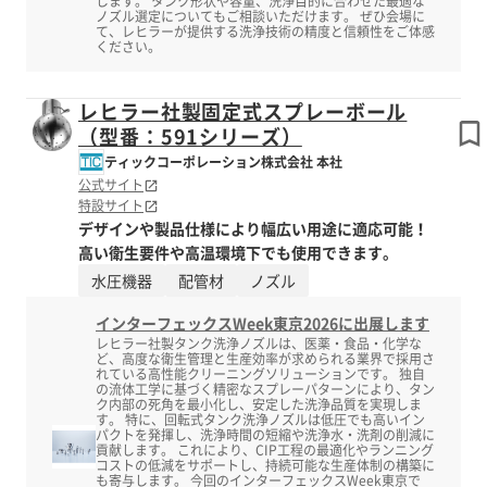
します。 タンク形状や容量、洗浄目的に合わせた最適な
ノズル選定についてもご相談いただけます。 ぜひ会場に
て、レヒラーが提供する洗浄技術の精度と信頼性をご体感
ください。
レヒラー社製固定式スプレーボール
（型番：591シリーズ）
ティックコーポレーション株式会社 本社
公式サイト
特設サイト
デザインや製品仕様により幅広い用途に適応可能！
高い衛生要件や高温環境下でも使用できます。
水圧機器
配管材
ノズル
インターフェックスWeek東京2026に出展します
レヒラー社製タンク洗浄ノズルは、医薬・食品・化学な
ど、高度な衛生管理と生産効率が求められる業界で採用さ
れている高性能クリーニングソリューションです。 独自
の流体工学に基づく精密なスプレーパターンにより、タン
ク内部の死角を最小化し、安定した洗浄品質を実現しま
す。 特に、回転式タンク洗浄ノズルは低圧でも高いイン
パクトを発揮し、洗浄時間の短縮や洗浄水・洗剤の削減に
貢献します。 これにより、CIP工程の最適化やランニング
コストの低減をサポートし、持続可能な生産体制の構築に
も寄与します。 今回のインターフェックスWeek東京で