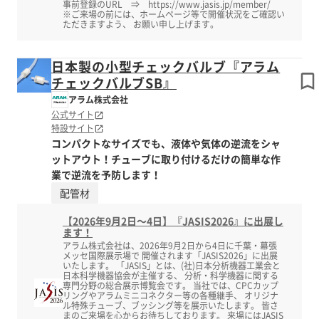
事前登録のURL ⇒ https://www.jasis.jp/member/
※ご来場の前には、ホームページ等で開催状況をご確認い
ただきますよう、 お願い申し上げます。
日本製の小型チェックバルブ『アラム
チェックバルブSB』
アラム株式会社
公式サイト
特設サイト
コンパクトなサイズでも、液体や気体の逆流をシャ
ットアウト！チューブに取り付けるだけの簡単な作
業で逆流を予防します！
配管材
【2026年9月2日～4日】『JASIS2026』に出展し
ます！
アラム株式会社は、2026年9月2日から4日に千葉・幕張
メッセ国際展示場で 開催されます「JASIS2026」に出展
いたします。 「JASIS」とは、(社)日本分析機器工業会と
日本科学機器協会が主催する、 分析・科学機器に関する
専門分野の総合展示博覧会です。 当社では、CPCカップ
リングやアラムミニコネクター等の各種継手、 オリジナ
ル特殊チューブ、ブッシング等を展示いたします。 皆さ
まのご来場を心からお待ちしております。 来場にはJASIS