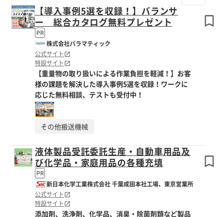
【導入事例5選を収録！】バランサ
ー 総合カタログ無料プレゼント
PR
株式会社パラマティック
公式サイト
特設サイト
【重量物の取り扱いによる作業負担を軽減！】お客
様の課題を解決した導入事例5選を収録！ワークに
応じた無料相談、テストも受付中！
その他搬送機械
液体製品受託委託生産・自動車用品及
び化学品・家庭用品の各種充填
PR
新日本化学工業株式会社 千葉成田本社工場、東京営業所
公式サイト
特設サイト
添加剤、洗浄剤、化学品、消臭・除菌剤類など製品