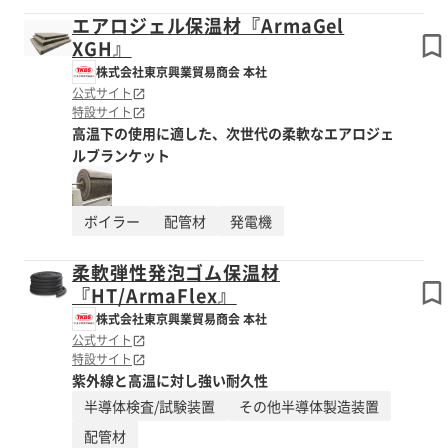
エアロジェル保温材『ArmaGel
XGH』
株式会社東京興業貿易商会 本社
公式サイト
特設サイト
高温下の使用に適した、次世代の柔軟なエアロジェ
ルブランケット
ボイラー
配管材
発電機
柔軟弾性発泡ゴム保温材
『HT/ArmaFlex』
株式会社東京興業貿易商会 本社
公式サイト
特設サイト
紫外線と高温に対し強い耐久性
半導体検査/試験装置
その他半導体製造装置
配管材