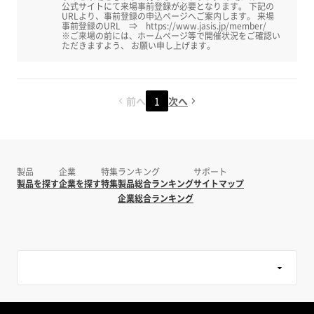
公式サイトにて来場事前登録が必要となります。 下記の
URLより、事前登録の申込ページへご案内します。 来場
事前登録のURL ⇒ https://www.jasis.jp/member/
※ご来場の前には、ホームページ等で開催状況をご確認い
ただきますよう、 お願い申し上げます。
前へ
1
次へ
製品
企業
特集
ランキング
サポート
製品を探す
企業を探す
特集
製品総合ランキング
サイトマップ
企業総合ランキング