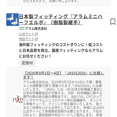
ただきますよう、 お願い申し上げます。
日本製フィッティング『アラムミニハ
ーフエルボ』（樹脂製継手）
アラム株式会社
公式サイト
特設サイト
海外製フィッティングのコストダウンに！低コスト
と日本品質を両立、国産フィッティングならアラム
にお任せください！
配管材
【2026年9月2日～4日】『JASIS2026』に出展し
ます！
アラム株式会社は、2026年9月2日から4日に千葉・幕張
メッセ国際展示場で 開催されます「JASIS2026」に出展
いたします。 「JASIS」とは、(社)日本分析機器工業会と
日本科学機器協会が主催する、 分析・科学機器に関する
専門分野の総合展示博覧会です。 当社では、CPCカップ
リングやアラムミニコネクター等の各種継手、 オリジナ
ル特殊チューブ、ブッシング等を展示いたします。 皆さ
まのご来場を心からお待ちしております。 来場にはJASIS
公式サイトにて来場事前登録が必要となります。 下記の
URLより、事前登録の申込ページへご案内します。 来場