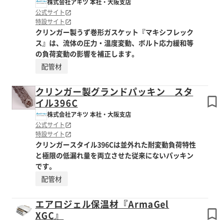
株式会社アキツ 本社・大阪支店
公式サイト
特設サイト
クリンガー製うず巻形ガスケット『マキシフレック
ス』は、流体の圧力・温度変動、ボルト応力緩和等
の負荷変動の影響を補正します。
配管材
クリンガー製グランドパッキン スタ
イル396C
株式会社アキツ 本社・大阪支店
公式サイト
特設サイト
クリンガースタイル396Cは並外れた耐変動負荷特性
と極限の低漏れ量を両立させた従来にないパッキン
です。
配管材
エアロジェル保温材『ArmaGel
XGC』