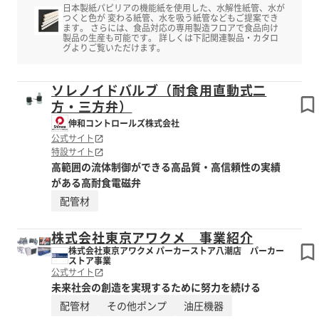
日本製紙パピリアの機能紙を使用した、水解性紙管、水が
つくと色が 変わる紙管、水を吸う紙管などもご提案でき
ます。 さらには、食品対応の専用製造フロアで食品向け
製品の生産も可能です。 詳しくは下記関連製品・カタロ
グよりご覧いただけます。
ソレノイドバルブ（耐食用直動式二
方・三方弁）
伸和コントロールズ株式会社
公式サイト
特設サイト
高範囲の流体制御ができる高品質・高信頼性の実績
がある高耐食電磁弁
配管材
株式会社東京アワクメ 事業紹介
株式会社東京アワクメ パーカーストア八潮店 パーカー
ストア事業
公式サイト
未来社会の創造を実現するために努力を続ける
配管材
その他ポンプ
油圧機器