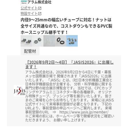
アラム株式会社
公式サイト
特設サイト
内径9～25mmの幅広いチューブに対応！ナットは
全サイズ共通なので、コストダウンもできるPVC製
ホースニップル継手です！
配管材
【2026年9月2日～4日】『JASIS2026』に出展し
ます！
アラム株式会社は、2026年9月2日から4日に千葉・幕張
メッセ国際展示場で 開催されます「JASIS2026」に出展
いたします。 「JASIS」とは、(社)日本分析機器工業会と
日本科学機器協会が主催する、 分析・科学機器に関する
専門分野の総合展示博覧会です。 当社では、CPCカップ
リングやアラムミニコネクター等の各種継手、 オリジナ
ル特殊チューブ、ブッシング等を展示いたします。 皆さ
まのご来場を心からお待ちしております。 来場にはJASIS
公式サイトにて来場事前登録が必要となります。 下記の
URLより、事前登録の申込ページへご案内します。 来場
事前登録のURL ⇒ https://www.jasis.jp/member/
※ご来場の前には、ホームページ等で開催状況をご確認い
ただきますよう、 お願い申し上げます。