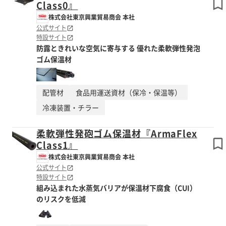
Class0』
株式会社東京興業貿易商会 本社
公式サイト
特設サイト
防露ときれいな空気に寄与する 優れた柔軟弾性発泡
ゴム保温材
配管材
食品用運送資材（保冷・保温等）
冷凍装置・チラー
柔軟弾性発砲ゴム保温材『ArmaFlex
Class1』
株式会社東京興業貿易商会 本社
公式サイト
特設サイト
組み込まれた水蒸気バリアが保温材下腐食（CUI）
のリスクを低減