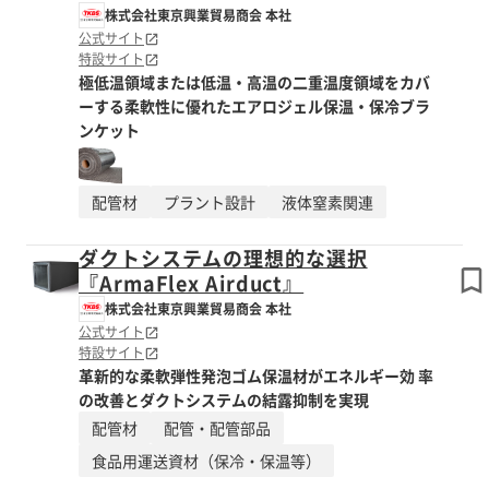
株式会社東京興業貿易商会 本社
公式サイト
特設サイト
極低温領域または低温・高温の二重温度領域をカバ
ーする柔軟性に優れたエアロジェル保温・保冷ブラ
ンケット
配管材
プラント設計
液体窒素関連
ダクトシステムの理想的な選択
『ArmaFlex Airduct』
株式会社東京興業貿易商会 本社
公式サイト
特設サイト
革新的な柔軟弾性発泡ゴム保温材がエネルギー効 率
の改善とダクトシステムの結露抑制を実現
配管材
配管・配管部品
食品用運送資材（保冷・保温等）