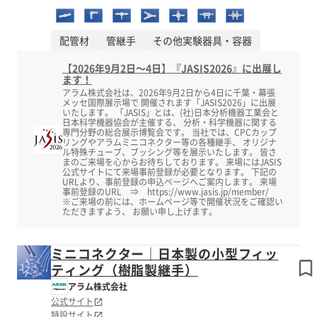
配管材
管継手
その他実験器具・容器
【2026年9月2日～4日】『JASIS2026』に出展し
ます！
アラム株式会社は、2026年9月2日から4日に千葉・幕張
メッセ国際展示場で 開催されます「JASIS2026」に出展
いたします。 「JASIS」とは、(社)日本分析機器工業会と
日本科学機器協会が主催する、 分析・科学機器に関する
専門分野の総合展示博覧会です。 当社では、CPCカップ
リングやアラムミニコネクター等の各種継手、 オリジナ
ル特殊チューブ、ブッシング等を展示いたします。 皆さ
まのご来場を心からお待ちしております。 来場にはJASIS
公式サイトにて来場事前登録が必要となります。 下記の
URLより、事前登録の申込ページへご案内します。 来場
事前登録のURL ⇒ https://www.jasis.jp/member/
※ご来場の前には、ホームページ等で開催状況をご確認い
ただきますよう、 お願い申し上げます。
ミニコネクター｜日本製の小型フィッ
ティング（樹脂製継手）
アラム株式会社
公式サイト
特設サイト