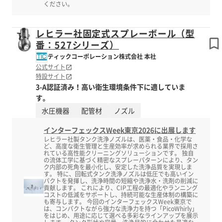
ください。
レヒラー社固定式スプレーボール（型
番：527シリーズ）
ティックコーポレーション株式会社 本社
公式サイト
特設サイト
3-A認証済み！高い衛生環境条件下に適していま
す。
水圧機器
配管材
ノズル
インターフェックスWeek東京2026に出展します
レヒラー社製タンク洗浄ノズルは、医薬・食品・化学な
ど、高度な衛生管理と生産効率が求められる業界で採用さ
れている高性能クリーニングソリューションです。 独自
の流体工学に基づく精密なスプレーパターンにより、タン
ク内部の死角を最小化し、安定した洗浄品質を実現しま
す。 特に、回転式タンク洗浄ノズルは低圧でも高いイン
パクトを発揮し、洗浄時間の短縮や洗浄水・洗剤の削減に
貢献します。 これにより、CIP工程の最適化やランニング
コストの低減をサポートし、持続可能な生産体制の構築に
も寄与します。 今回のインターフェックスWeek東京で
は、コンパクトながら強力な洗浄力を持つ「PicoWhirly」
をはじめ、用途に応じて選べる多彩なラインアップを展示