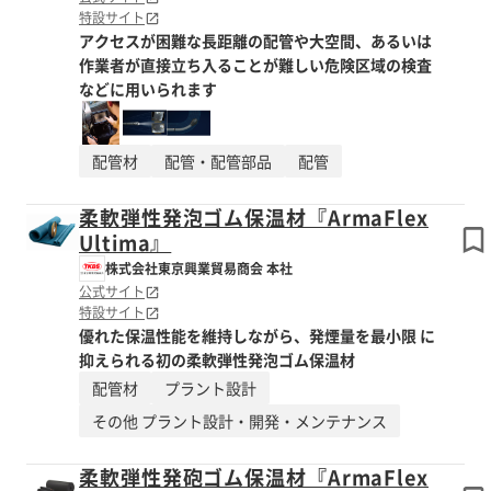
特設サイト
アクセスが困難な長距離の配管や大空間、あるいは
作業者が直接立ち入ることが難しい危険区域の検査
などに用いられます
配管材
配管・配管部品
配管
柔軟弾性発泡ゴム保温材『ArmaFlex
Ultima』
株式会社東京興業貿易商会 本社
公式サイト
特設サイト
優れた保温性能を維持しながら、発煙量を最小限 に
抑えられる初の柔軟弾性発泡ゴム保温材
配管材
プラント設計
その他 プラント設計・開発・メンテナンス
柔軟弾性発砲ゴム保温材『ArmaFlex