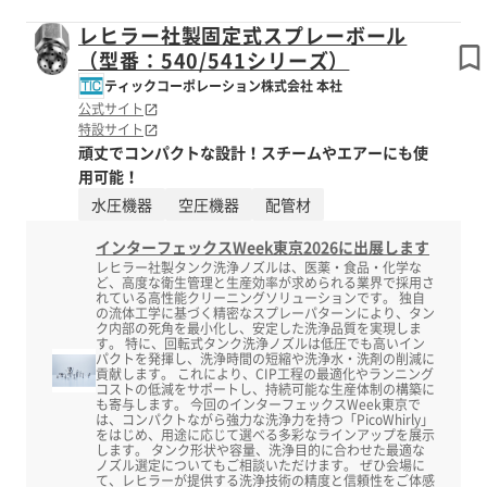
レヒラー社製固定式スプレーボール
（型番：540/541シリーズ）
ティックコーポレーション株式会社 本社
公式サイト
特設サイト
頑丈でコンパクトな設計！スチームやエアーにも使
用可能！
水圧機器
空圧機器
配管材
インターフェックスWeek東京2026に出展します
レヒラー社製タンク洗浄ノズルは、医薬・食品・化学な
ど、高度な衛生管理と生産効率が求められる業界で採用さ
れている高性能クリーニングソリューションです。 独自
の流体工学に基づく精密なスプレーパターンにより、タン
ク内部の死角を最小化し、安定した洗浄品質を実現しま
す。 特に、回転式タンク洗浄ノズルは低圧でも高いイン
パクトを発揮し、洗浄時間の短縮や洗浄水・洗剤の削減に
貢献します。 これにより、CIP工程の最適化やランニング
コストの低減をサポートし、持続可能な生産体制の構築に
も寄与します。 今回のインターフェックスWeek東京で
は、コンパクトながら強力な洗浄力を持つ「PicoWhirly」
をはじめ、用途に応じて選べる多彩なラインアップを展示
します。 タンク形状や容量、洗浄目的に合わせた最適な
ノズル選定についてもご相談いただけます。 ぜひ会場に
て、レヒラーが提供する洗浄技術の精度と信頼性をご体感