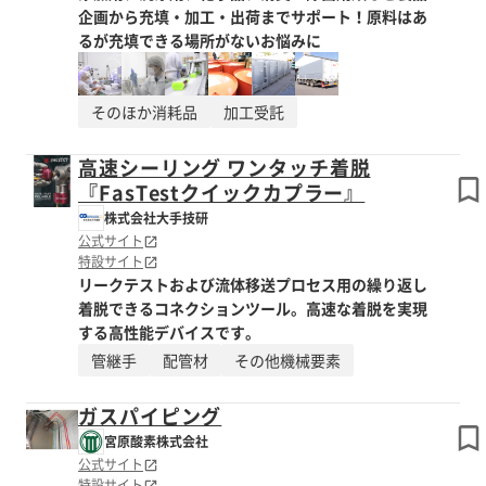
企画から充填・加工・出荷までサポート！原料はあ
るが充填できる場所がないお悩みに
そのほか消耗品
加工受託
高速シーリング ワンタッチ着脱
『FasTestクイックカプラー』
株式会社大手技研
公式サイト
特設サイト
リークテストおよび流体移送プロセス用の繰り返し
着脱できるコネクションツール。高速な着脱を実現
する高性能デバイスです。
管継手
配管材
その他機械要素
ガスパイピング
宮原酸素株式会社
公式サイト
特設サイト