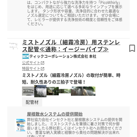
は、コンパクトながら強力な洗浄力を持つ「PicoWhirly」
をはじめ、用途に応じて選べる多彩なラインアップを展示
します。 タンク形状や容量、洗浄目的に合わせた最適な
ノズル選定についてもご相談いただけます。 ぜひ会場に
て、レヒラーが提供する洗浄技術の精度と信頼性をご体感
ください。
ミストノズル（細霧冷房）用ステンレ
ス配管≪通称：イージーパイプ≫
ティックコーポレーション株式会社 本社
公式サイト
特設サイト
ミストノズル（細霧冷房ノズル）の取付が簡単、時
短、耐久性ありの三拍子で登場！
配管材
屋根散水システムの提供開始
弊社協力会社インセクト社と屋根散水システムの提供を開
始しました。 ミストシステムを筆頭に暑さ対策で何か御
座いましたら弊社若しくはインセクト社へお問合せくださ
い。 豊富な納入実績と経験から貴社の問題解決が出来れ
ば幸いです。