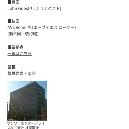
■英国
John Guest 社(ジョンゲスト)
■独国
AVS Romer社(エーブイエス ローマー)
(順不同・敬称略)
事業拠点
一覧はこちら
業種
機械要素・部品
サンワ・エンタープライ
ズ株式会社 社屋画像