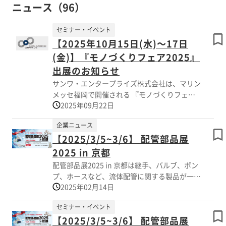
ニュース（96）
セミナー・イベント
【2025年10月15日(水)～17日
(金)】『モノづくりフェア2025』
出展のお知らせ
サンワ・エンタープライズ株式会社は、マリン
メッセ福岡で開催される 『モノづくりフェア
2025年09月22日
2025』に出展いたします。 当展示会は、日刊
工業新聞社が主催する産業総合展であり、自動
企業ニュース
車、半導体 といった基幹産業はもちろんのこ
【2025/3/5~3/6】 配管部品展
と、DXや脱炭素化、持続可能な社会への 転換
といったモノづくりに関わる優れた製品や技
2025 in 京都
術、サービスが展示されます。 当社のブース
配管部品展2025 in 京都は継手、バルブ、ポン
では、圧縮空気をつなぐだけで超低温冷却、エ
プ、ホースなど、流体配管に関する製品が一堂
アー吸引/搬送、 強力ブローを可能にするエア
2025年02月14日
に会する展示会です。 昨年大変ご好評いただ
ーツール、高機能樹脂製配管部品、制御機器の
いた配管部品展2024 in 東京の内容をパワーア
展示を予定しております。
セミナー・イベント
ップさせて京都で開催します。 プラスチック
【2025/3/5~3/6】 配管部品展
製配管部品を輸入・開発・販売するサンワ・エ