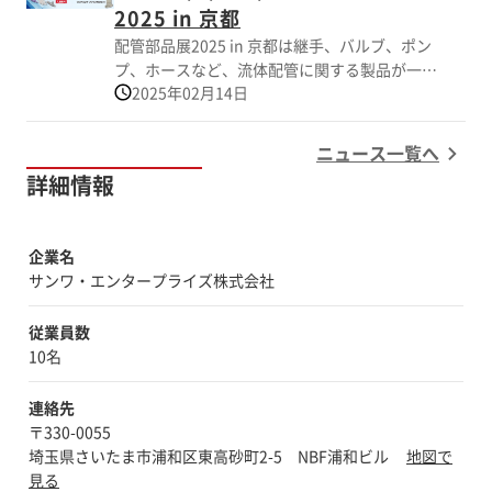
ンタープライズ株式会社が主催し、 パートナ
2025 in 京都
ーとしてポンプメーカーの株式会社イワキとホ
配管部品展2025 in 京都は継手、バルブ、ポン
ースメーカーの株式会社八興も参加します。
プ、ホースなど、流体配管に関する製品が一堂
会期中は製品の展示だけでなく、セミナーも開
2025年02月14日
に会する展示会です。 昨年大変ご好評いただ
催します。配管部品の基礎から応用まで幅広く
いた配管部品展2024 in 東京の内容をパワーア
ご理解いただけますので、ぜひご参加くださ
ップさせて京都で開催します。 プラスチック
ニュース一覧へ
い。
製配管部品を輸入・開発・販売するサンワ・エ
詳細情報
ンタープライズ株式会社が主催し、 パートナ
ーとしてポンプメーカーの株式会社イワキとホ
ースメーカーの株式会社八興も参加します。
企業名
会期中は製品の展示だけでなく、セミナーも開
サンワ・エンタープライズ株式会社
催します。配管部品の基礎から応用まで幅広く
ご理解いただけますので、ぜひご参加くださ
従業員数
い。
10名
連絡先
〒330-0055
埼玉県さいたま市浦和区東高砂町2-5 NBF浦和ビル
地図で
見る