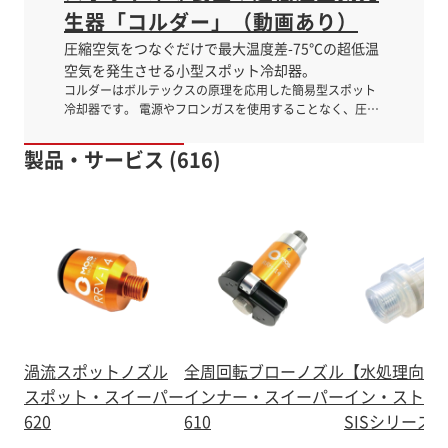
生器「コルダー」（動画あり）
圧縮空気をつなぐだけで最大温度差-75℃の超低温
空気を発生させる小型スポット冷却器。
コルダーはボルテックスの原理を応用した簡易型スポット
冷却器です。 電源やフロンガスを使用することなく、圧縮
空気をつなぐだけで最大温度差-75℃(供給圧0.7Mpa、モデ
ル190-75SVの場合）の超低温空気を吐出します。 生成
製品・サービス (616)
された冷却空気の代表的な応用例としては、金属やプラス
チックなどの加工工程中で発生する熱の除去があげられ、
特に硬度のある材料や、粘度の高い素材の加工に優れた効
果を発揮します( チタン合金、ステンレス・スチール、ニッ
ケル合金、熱可塑性プラスチックなど) 。 また、ワークや
ツールの冷却効果によって切削速度の向上や工具寿命の延
長が実現し、さらにマグネシューム合金などのドライ切削
にぴったりです。 加えて、電気制御ボックスや各種計測器
ボックス内の発熱によるトラブル防止のための冷却、金型
の冷却、半導体やPC 基盤の冷却テストなど、様々なスポッ
ト冷却の冷気源として利用され優れた効果を発揮していま
渦流スポットノズル
全周回転ブローノズル
【水処理向け
す。 ※詳細は、ページ下部の基本情報とダウンロード資料
スポット・スイーパー
インナー・スイーパー
イン・ストレ
をご覧ください。
620
610
SISシリーズ