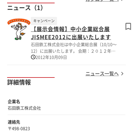
ニュース（1）
キャンペーン
【展示会情報】中小企業総合展
JISMEE2012に出展いたします
石田鉄工株式会社は中小企業総合展（10/10～
12）に出展いたします。 会期：２０１２年１
2012年10月09日
０月１０日（水）～１２日（金） 会場：東京
ビックサイト東１・２・３ホール No． Ｐ－
１００（三重県パブリック内） ブースでは営
ニュース一覧へ
業スタッフがご質問・ご要望にお答えします。
詳細情報
是非、当社ブースへお越しください。
企業名
石田鉄工株式会社
連絡先
〒498-0823