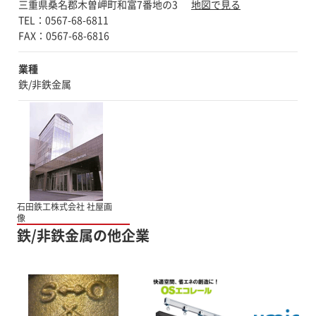
三重県桑名郡木曽岬町和富7番地の3
地図で見る
TEL：0567-68-6811
業種
鉄/非鉄金属
石田鉄工株式会社 社屋画
像
鉄/非鉄金属の他企業