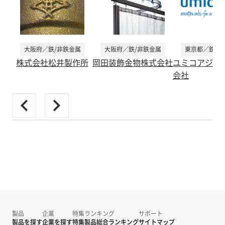
大阪府／鉄/非鉄金属
大阪府／鉄/非鉄金属
東京都／鉄/非
株式会社松井製作所
岡田装飾金物株式会社
ユミコアジャ
会社
製品
企業
特集
ランキング
サポート
製品を探す
企業を探す
特集
製品総合ランキング
サイトマップ