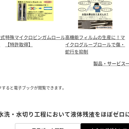
波式
特殊マイクロビンガムロール
高機能フィルムの生産に！マ
』
【特許取得】
イクログルーブロールで傷・
蛇行を抑制
製品・サービス
クすると電子ブックが閲覧できます。
水洗・水切り工程において液体残渣をほぼゼロ