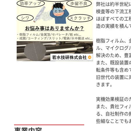
弊社は約半世紀
検査等の下流工
ほぼすべての工
造の実績を積ん
樹脂フィルム、
ル、マイクログ
解決のため、豊
また、既設装置
転条件等も含め
旧世代の装置に
きます。
実機効果検証の
また、貴社フィ
る、自社制作の
些細なことでも
事業内容