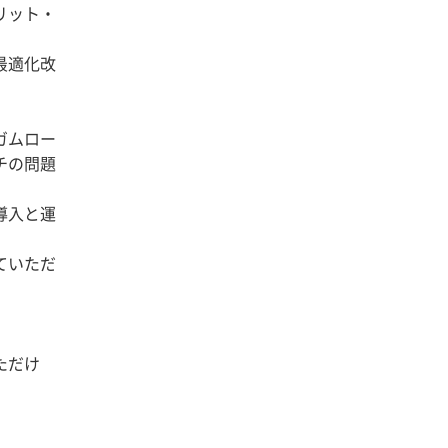
リット・
最適化改
ガムロー
チの問題
導入と運
ていただ
。
ただけ