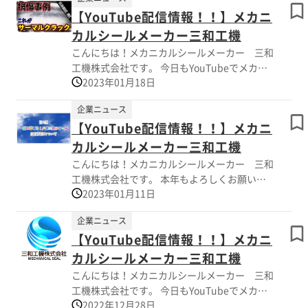
【YouTube配信情報！！】メカニ
カルシールメーカー三和工機
こんにちは！メカニカルシールメーカー 三和
工機株式会社です。 今日もYouTubeでメカニ
2023年01月18日
カルシールの動画配信しております。 ◎本日!
水曜日配信！！ 【損傷事例001】サーマルクラ
企業ニュース
ックとは？ https://youtu.be/vdJvK3pLZcE
【YouTube配信情報！！】メカニ
カルシールメーカー三和工機
こんにちは！メカニカルシールメーカー 三和
工機株式会社です。 本年もよろしくお願いい
2023年01月11日
たします。 今日もYouTubeでメカニカルシー
ルの動画配信しております。 ◎本日!水曜日配
企業ニュース
信！！ 第4回 気密試験について
【YouTube配信情報！！】メカニ
https://youtu.be/PqlzKeGSLTI ◎月曜日配
信！ 【GELTUBE 連続運転】4600時間、1年7
カルシールメーカー三和工機
カ月！増し締め無し！
こんにちは！メカニカルシールメーカー 三和
https://youtu.be/BIb1E7M7vLY
工機株式会社です。 今日もYouTubeでメカニ
2022年12月28日
カルシールの動画配信しております。 ◎ショ