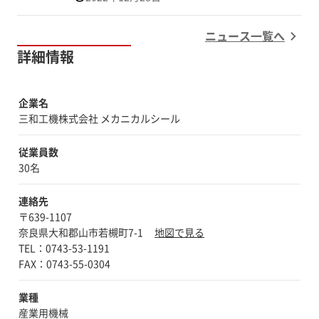
ート動画特集！！ 今年も1年ありがとうござい
ました。良いお年を！
ニュース一覧へ
https://youtu.be/pm9euplvWGs オススメ動
詳細情報
画 金属加工！SUS・ニッケル・チタンも加
工！NC旋盤・マシニング・複合機を使用して
います！ https://youtu.be/i5GCXrbHbIY オス
企業名
スメ動画 ラッピング・研磨・加工！メカニカ
三和工機株式会社 メカニカルシール
ルシールの工場見学の前に！JR郡山駅から三
和工機株まで道中をご案内いたします。
従業員数
https://youtube.com/shorts/U2eT9zkoekk
30名
連絡先
〒639-1107
奈良県大和郡山市若槻町7-1
地図で見る
TEL：0743-53-1191
業種
産業用機械