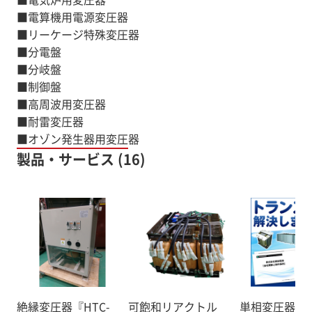
■電算機用電源変圧器
■リーケージ特殊変圧器
■分電盤
■分岐盤
■制御盤
■高周波用変圧器
■耐雷変圧器
■オゾン発生器用変圧器
製品・サービス (16)
絶縁変圧器『HTC-
可飽和リアクトル
単相変圧器／