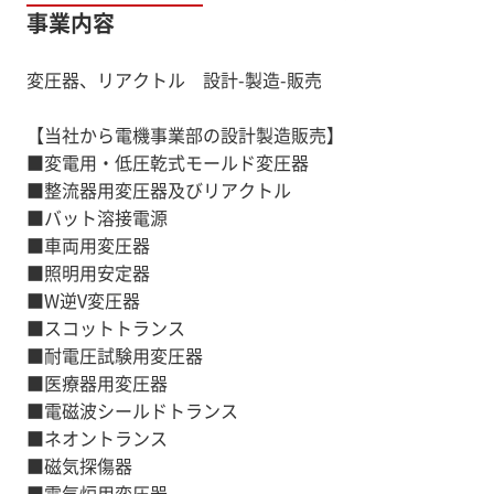
事業内容
変圧器、リアクトル 設計-製造-販売
【当社から電機事業部の設計製造販売】
■変電用・低圧乾式モールド変圧器
■整流器用変圧器及びリアクトル
■バット溶接電源
■車両用変圧器
■照明用安定器
■W逆V変圧器
■スコットトランス
■耐電圧試験用変圧器
■医療器用変圧器
■電磁波シールドトランス
■ネオントランス
■磁気探傷器
■電気炉用変圧器