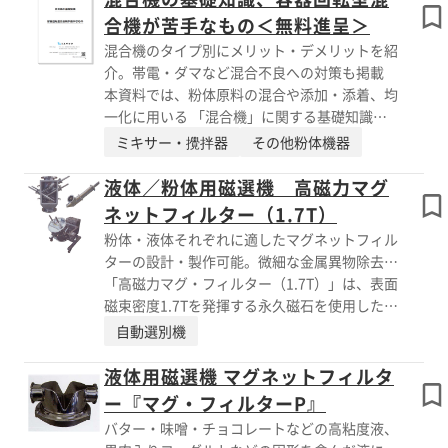
【液体用・粉体用 磁選機ラインナップ】 ■高
合機が苦手なもの＜無料進呈＞
効率マグ・フィルター（1.0T～1.35T） ■高磁
混合機のタイプ別にメリット・デメリットを紹
力マグ・フィルター（1.7T） ■マグ・フィル
介。帯電・ダマなど混合不良への対策も掲載
ターＭ ■マグ・フィルターＰ ■ポット式マ
本資料では、粉体原料の混合や添加・添着、均
グ・フィルター ■高温対応マグ・フィルター
一化に用いる 「混合機」に関する基礎知識を
■ボール・マグフィルター ■検査用マグネッ
まとめてご紹介しています。 混合機の種類や
ミキサー・攪拌器
その他粉体機器
ト ※詳しくはPDFをダウンロードいただくか、
使用する目的といった基本事項のほか、 混合
お気軽にお問い合わせください。
物の特性別に、均一な混合を実現するためのポ
液体／粉体用磁選機 高磁力マグ
イントを解説。 「ダマができやすい」「混合
ネットフィルター（1.7T）
容器に張り付く」などの課題解決にも役立ちま
粉体・液体それぞれに適したマグネットフィル
す。 【目次（抜粋）】 ■混合機(ミキサー)と
ターの設計・製作可能。微細な金属異物除去で
は？ ■混合機の種類 ■凝集性がある粉体の混
お困りの場合はお問い合わせください！
「高磁力マグ・フィルター（1.7T）」は、表面
合 ■付着性の高い粉体の混合 ■静電気を帯び
磁束密度1.7Tを発揮する永久磁石を使用した液
やすい粉粒体の混合 ※本資料は＜PDFダウンロ
体／粉体用磁力選別機です。 微細な金属粉の
自動選別機
ード＞よりすぐにご覧いただけます。 当社
除去をご希望されるお客様に、多数の実績があ
製品について詳しくは、総合カタログをご覧く
ります。 液体、粉体それぞれに、ラインにあ
液体用磁選機 マグネットフィルタ
ださい。
わせた設計、製作が可能です。 容器内で連続
ー『マグ・フィルターP』
的に流動させ、効率的に金属粉を除去するタン
バター・味噌・チョコレートなどの高粘度液、
ブラー型は、バッチ処理、品質管理、研究用途