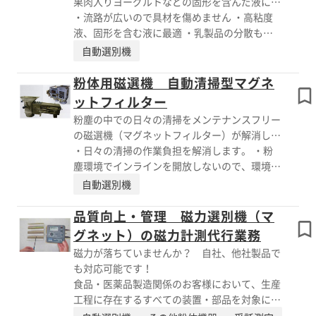
果肉入りヨーグルトなどの固形を含んだ液に最
に最適です。 従来の磁力選別機で微細な金属
適の磁選機（マグネットフィルター）です。
・流路が広いので具材を傷めません ・高粘度
異物除去にご不満のある場合はぜひご相談くだ
液、固形を含む液に最適 ・乳製品の分散も抑
さい。 ※詳しくはお問い合わせ、またはカタ
制できます ・大きく分解できるので、洗浄が
自動選別機
ログをご覧ください。
容易です。 ・高温仕様も対応可能。CIP洗浄、
SIP洗浄もご相談ください。 ・磁力は標準の
粉体用磁選機 自動清掃型マグネ
0.5T、1.0Tから選択できます。(ご相談くださ
ットフィルター
い) テスト機があります！ カタログからテスト
粉塵の中での日々の清掃をメンテナンスフリー
機の寸法をご確認ください
の磁選機（マグネットフィルター）が解消しま
す！
・日々の清掃の作業負担を解消します。 ・粉
塵環境でインラインを開放しないので、環境改
善につながります。 ・微粉でも動作不良なく
自動選別機
安定的に操業できます。 1μmのカーボンブラ
ックのテスト結果 https://i-eishin.com/2021-
品質向上・管理 磁力選別機（マ
0119/ ・ご予算にあわせて、半自動タイプなど
グネット）の磁力計測代行業務
も提案可能です。 テスト機もあります。 カタ
磁力が落ちていませんか？ 自社、他社製品で
ログからテスト機寸法をご確認ください。
も対応可能です！
食品・医薬品製造関係のお客様において、生産
工程に存在するすべての装置・部品を対象に、
定期的な能力検証を実施して、記録に残す事が