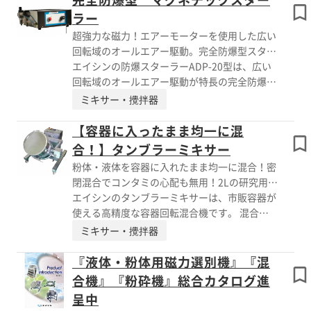
えます。 ポットを載せるローラーの間隔を変
ラー
えることができますので最大φ300までの ポッ
超強力な磁力！エアーモーターを使用した広い
トに対応することができます。 卓上ボールミ
回転域のオールエアー駆動。完全防爆型スター
ルには、安全カバー付きモデルの『BMC-15』
ラーです。
エイシンの防爆スターラーADP-20型は、広い
もご用意しております。 【特長】 ■扱いやす
回転域のオールエアー駆動が特長の完全防爆型
い ■故障が少ない ■ローラー間隔の変更が可
スターラーです。 安定した回転と310×310ｍ
ミキサー・攪拌器
能 ■回転数が可変 詳しくはカタログをご覧頂
ｍの天板で大容量の撹拌も可能です。 【特
くか、お気軽にお問い合わせ下さい。
長】 ○動力はエアーモータ駆動のため、一切
【容器に入ったまま均一に混
電気を使用しない完全防爆型です ○エアーモ
合！】タンブラーミキサー
ータのトルク不足を解消するため、高速・中
粉体・液体を容器に入れたまま均一に混合！密
速・低速の3種類の減速タイプをご用意 ※詳し
閉混合でコンタミの心配も無用！2Lの研究用か
くはカタログをご覧頂くか、お気軽にお問い合
ら200Lの生産用まで幅広く対応します！
エイシンのタンブラーミキサーは、市販容器が
わせ下さい。
使える高精度な容器回転混合機です。 混合容
器が簡単に脱着可能で、ステンレスの密閉容器
ミキサー・攪拌器
を使用するため コンタミもなく安全性と洗浄
性の高さを兼ね備えています。 撹拌羽根がな
『液体・粉体用磁力選別機』『混
く、容器回転のみで混合するため、原料を傷め
合機』『粉砕機』総合カタログ進
る心配がありません。 機械サイズもコンパク
呈中
トでキャスター付き、必要な時だけ持ってきて