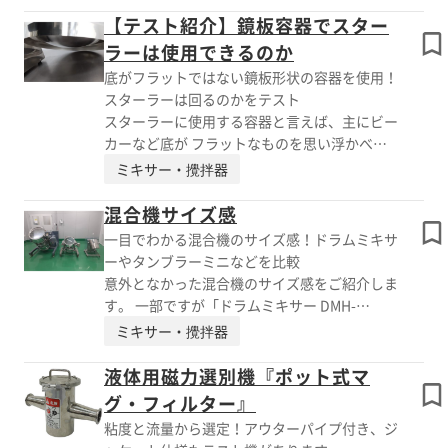
ルターの特長】 ■樹脂ガイドを装着 ■クリー
ったようですが、 「ケール粉」では1分後と3
【テスト紹介】鏡板容器でスター
ンルーム用のメタルタッチ対策の蝶番とハンド
分後であまり変化が見られずムラが出来ていま
ラーは使用できるのか
ルを採用 ※詳しくはPDF資料をご覧いただく
した。 そこで、「野球ボールを入れて試して
か、お気軽にお問い合わせ下さい。
底がフラットではない鏡板形状の容器を使用！
みたい」とお客様より ご提案をいただき、ご
スターラーは回るのかをテスト
く普通に売られている野球ボールを3つ投入。
スターラーに使用する容器と言えば、主にビー
10分後開けてみるとまだ少しムラやダマはある
カーなど底が フラットなものを思い浮かべる
ようでしたが、 ボールを使用する前と比較す
方が多いのではないでしょうか。 そこで、本
ミキサー・攪拌器
ると明らかに違いがありました。 野球ボール
当にフラットでない容器では回らないのか、
で結果が出たので、今後は食品適合品のシリコ
鏡板形状の容器を使用し実験してみました。
混合機サイズ感
ンボール等でも 検討していきたいです。 【テ
結果、鏡板形状の容器で回すためには、回転子
一目でわかる混合機のサイズ感！ドラムミキサ
スト概要】 ■テスト機：タンブラーミニ ■原
の形状の選定 (テストが必要)、容器下部は袴
ーやタンブラーミニなどを比較
料 ・エンドウタンパク＋人参粉＋コーンス
(はかま)があるので、離れた距離で 回せるかど
意外となかった混合機のサイズ感をご紹介しま
ターチ ・エンドウタンパク＋ケール粉＋コ
うか検討が必要なことが分かりました。 【テ
す。 一部ですが「ドラムミキサー DMH-
ーンスターチ ※詳しくはPDF資料をご覧いただ
スト概要】 ■内容：鏡板形状の容器を使用
200」、「タンブラーミキサー TMHS-65S」
くか、お気軽にお問い合わせ下さい。
ミキサー・攪拌器
し、スターラーは回るのかを実験 ■結果：下
「タンブラーミニ TMCS-36S」を撮影。 タンブ
記の検討が必要 ・回転子の形状の選定(テス
ラーミニはとてもコンパクトなので、例えば、
液体用磁力選別機『ポット式マ
トが必要) ・容器下部は袴(はかま)があるの
からあげ屋さんなど スペースが限られた場所
グ・フィルター』
で、離れた距離で回せるかどうか ※詳しくは
でも比較的導入し易いと思います。 その他テ
粘度と流量から選定！アウターパイプ付き、ジ
PDF資料をご覧いただくか、お気軽にお問い合
スト機も本社にてご見学可能です。 レンタル