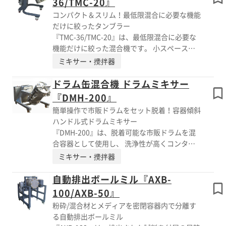
36/TMC-20』
める 心配がありません。 機械サイズもコンパ
コンパクト＆スリム！最低限混合に必要な機能
クトでキャスター付き、必要な時だけ持ってき
だけに絞ったタンブラー
て 作業することもできます。 【特長】 ■容器
『TMC-36/TMC-20』は、最低限混合に必要な
の利便性と高い安全性 ■容器回転のみで原料
機能だけに絞った混合機です。 小スペースで
を傷めず高い混合性能 ■市販のステンレス密
効率のよい粉体・粉末原料の混合が可能です。
ミキサー・攪拌器
閉タンク、プラスチックドラム使用可能 詳し
食品用、医薬用としても使用されているステン
くはカタログをご覧頂くか、お気軽にお問い合
レス密閉容器を使用。 取り扱いの簡便さに加
ドラム缶混合機 ドラムミキサー
わせ下さい。
えて、洗浄性も高く、衛生面でも優れていま
『DMH-200』
す。 【特長】 [TMC-36/TMC-20] ■コンパクト
簡単操作で市販ドラムをセット脱着！容器傾斜
＆スリム ■キャスター付で移動も簡単 ■小ス
ハンドル式ドラムミキサー
ペースで効率のよい粉体・粉末混合が可能 詳
『DMH-200』は、脱着可能な市販ドラムを混
しくはカタログをご覧頂くか、お気軽にお問い
合容器として使用し、 洗浄性が高くコンタミ
合わせ下さい。
の心配がない容器傾斜ハンドル式ミキサーで
ミキサー・攪拌器
す。 撹拌羽根がないため、原料を傷める心配
がありません。 蓋付の密閉タンク内で混合す
自動排出ボールミル『AXB-
るため、周囲への粉体原料の発塵がありませ
100/AXB-50』
ん。 150/300/400L 仕様も製作可能です。 【特
粉砕/混合材とメディアを密閉容器内で分離す
長】 ■簡単操作で市販ドラムをセット脱着 ■
る自動排出ボールミル
原料をこわさずソフトに完全混合 ■密閉容器