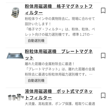
PDF資料をご覧いただくか、お気軽にお問い合
すると、表面磁力は弱いのですが、 離れた箇
粉体用磁選機 格子マグネットフ
わせ下さい。
所まで磁場があります。 改善を目的とした 後
ィルター
付けの検討は大歓迎です。現場に合わせて 設
粉粒体ライン中の異物除去に。現場に合わせて
計いたしますので、お気軽にお問い合わせくだ
設計いたします！
さい。 【特長】 ■離れた金属粉除去に好適 ■
「格子マグ・フィルター」は、粉体、粒体、ペ
広範囲の磁場 ■制限のある場所へ設置 ■現場
レット向けの磁力選別機です。 標準 1.2Tの磁
に合わせた設計 ※詳しくはPDF資料をご覧いた
力により、鉄系はもちろん、ステンレス系の金
自動選別機
だくか、お気軽にお問い合わせ下さい。
属粉も除去が可能です。磁力の高いスクレーパ
ー式、消耗部品の少ない アウターパイプ式と 2
粉粒体用磁選機 プレートマグネ
種類を ご用意しています。仕様・設置スペー
ット
スに合わせてオーダーメイドや、ご予算に合わ
離れた距離の金属粉除去に最適！
せて、全自動タイプ、半自動タイプ等様々なご
「プレートマグネット」は、離れた距離の金属
要望に対応することが可能です。 ※詳しくは
粉除去に最適な粉粒体用磁力選別機です。 標
お問い合わせ、またはカタログをご覧くださ
準 0.5Tと 、バーマグネット (1.2T)と比較する
自動選別機
い。
と、 表面磁力は弱いのですが、離れた箇所ま
で磁場があります。コンベアラインの上など、
液体用磁選機 ポット式マグネッ
直接原料にマグネットを当てられない箇所等に
トフィルター
適しています。 改善を目的とした 後付けの検
大流量、高粘度液、ポンプ保護、粗取りに最適
討は大歓迎です。 ※詳しくはお問い合わせ、