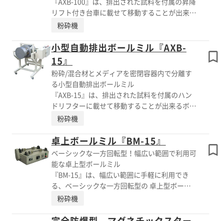
『AXB-100』は、排出された試料を付属の昇降
内で処理、発塵なし ■容器傾斜自動のDM型も
リフト付き台車に載せて移動することが出来る
ご用意 詳しくはカタログをご覧頂くか、お気
ボールミルです。 受け容器とポットの間にメ
粉砕機
軽にお問い合わせ下さい。
ッシュをはさんで回転させながら試料だけを受
け容器へ回収します。 その他、容量50Lの
小型自動排出ボールミル『AXB-
『AXB-50』もご用意しています。 【特長】 ■
15』
試料は受容器に排出しそのまま運べる ■ボー
粉砕/混合材とメディアを密閉容器内で分離す
ルと試料をメッシュで分離 ■粉塵対策 ■湿
る小型自動排出ボールミル
式・ペースト仕様も対応可能 詳しくはカタロ
『AXB-15』は、排出された試料を付属のハン
グをご覧頂くか、お気軽にお問い合わせ下さ
ドリフターに載せて移動することが出来るボー
い。
ルミルです。 原料替え毎のポット積み下ろし
粉砕機
が不要になり、粉塵の巻き上がりもなく、 作
業環境の改善にも大きく役立ちます。 磁製ポ
卓上ボールミル『BM-15』
ットφ360(23L)対応機種AXB-25型もご用意し
ベーシックな一方回転型！幅広い範囲で利用可
ています。 また、ステンレスドラムの場合、
能な卓上型ボールミル
25L・30L 等必要容量に合わせて製作可能で
『BM-15』は、幅広い範囲に手軽に利用でき
す。 【特長】 ■密閉容器内で原料を排出 ■ポ
る、ベーシックな一方回転型の 卓上型ボール
ットの積み下ろし不要 ■スケールアップ可能
ミルです。 シンプル構造なため、故障の心配
粉砕機
詳しくはカタログをご覧頂くか、お気軽にお問
がほぼ必要ありません。 インバータ周波数に
い合わせ下さい。
よる可変速制御にて、回転数の変更が容易に行
完全防爆型 マグネチックスター