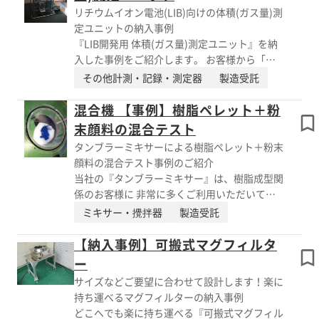
は除去効率を考慮してクリアランスが 狭く、
部の回収容器で受けたい ※エイシンの総合カ
リチウムイオン電池(LIB)向けの体積(ガス量)測
また長く使うとケーシングも磁性化するため、
タログはPDFダウンロードよりご覧いただけま
定ユニットの納入事例
挿入時にマグネットが ケーシングに引き寄せ
す。
『LIB開発用 体積(ガス量)測定ユニット』を納
られます。 そこで、当製品をマグネットを差
入した事例をご紹介します。 お客様から「ア
し込む前にケーシングに取り付けておいて そ
ルキメデスの原理で体積を測る自動装置を作っ
その他計測・記録・測定器
製造受託
の後、すっと差し込みます。 摩耗粉の発生リ
てほしい」と ご相談をいただきました。 今ま
スクの低減と、単純に挿入時に発生してしまう
で水の入った容器を電子天秤において、計測し
混合機 【事例】樹脂ペレット＋粉
マグネット部への傷リスクの低減も効果を発揮
たいものを 針金で吊って重量を計測していま
末顔料の混合テスト
します。 【特長】 ■摩耗粉の発生リスクの低
した。 計測したい値が0.0001g単位だったた
減 ■マグネット部への傷リスクの低減 ■現在
タンブラーミキサーによる樹脂ペレット＋粉末
め、手の震えが影響し計測が 困難とのこと
お使いのマグ・フィルターにも使用可能 ※エ
顔料の混合テスト事例のご紹介
で、シリンダーを使って電動化したいというご
イシンの総合カタログはPDFダウンロードより
当社の『タンブラーミキサー』は、樹脂成型関
希望でした。 電子天秤部分の降りてくる位置
ご覧いただけます。
係のお客様に 非常に多くご利用いただいてい
は、秤を動かして調整します。 高さ位置はシ
ます。 今回は樹脂ペレットと粉末顔料(ドライ
ミキサー・攪拌器
製造受託
リンダー付近で調整できるようにしました。
カラー)の混合について、 テストをしてみたい
また、パソコンに取り込みたいというご希望に
とご依頼をいただきました。 テスト機は「タ
【納入事例】可搬式マグフィルタ
も対応し、 お客様のご要望通りの装置ができ
ンブラーミニ TMC-20(容器容量20L)」、 混合
ー
ました。 【事例】 ■製品 ・LIB開発用 体積
物は、PPペレット(ブレンドオイル下処理
(ガス量)測定ユニット ■要望 ・針金で吊って
サイズなどご要望に合わせて設計します！楽に
済)2kg、粉末顔料12gを使用。 結果は良好で即
重量を計測していた部分をシリンダーを使って
持ち運べるマグフィルターの納入事例
ご発注いただき、現在製作中です。 樹脂成型
電動化したい ・パソコンに取り込みたい ※
どこへでも楽に持ち運べる『可搬式マグフィル