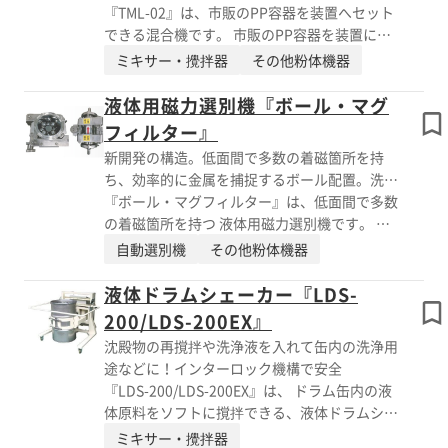
ざることがありません。
『TML-02』は、市販のPP容器を装置へセット
実験室での使用に適した卓上型 ■透明カバー
できる混合機です。 市販のPP容器を装置にセ
付きで、粉砕の進行具合が一目で確認可能 ※
ットできるので、容器を都度交換すれば、経済
ミキサー・攪拌器
その他粉体機器
製品に関する詳細は、資料をご覧下さい。お問
的にクロスコンタミを防止できます。 アイボ
い合わせもお気軽にどうぞ。
ーイ2L容器が標準になっていますが、ホルダー
液体用磁力選別機『ボール・マグ
部は取り外しが できますので、使いたい容器
フィルター』
に合わせてホルダーを交換することも可能で
新開発の構造。低面間で多数の着磁箇所を持
す。 密閉で混合ができるので、外部からのコ
ち、効率的に金属を捕捉するボール配置。洗浄
ンタミの心配がなく、また外部への発塵もあり
も容易。
『ボール・マグフィルター』は、低面間で多数
ません。 【特長】 ■PP容器ごと装置へセット
の着磁箇所を持つ 液体用磁力選別機です。 液
■密閉で混合するので、コンタミ防止になる
体の流路に当たるようにボールを配置するた
自動選別機
その他粉体機器
■市販容器が使用でき、色替え、香り、洗浄面
め、効率的に金属を捕捉します。 外部のマグ
でも容器ごとの交換ができる ■ソフト混合で
ネットを取り外すことにより、配管内のボール
液体ドラムシェーカー『LDS-
造粒粉など粉化させない。材料を傷めない。
は磁力が無くなり、 洗浄が容易です。 【特
200/LDS-200EX』
■タッチパネル上で回転数の変更、タイマー設
長】 ■液体の流路に当たるようにボールを配
定が容易にできる ■安全カバーはインターロ
沈殿物の再撹拌や洗浄液を入れて缶内の洗浄用
置し、効率的に金属を捕捉 ■接液部材質はケ
ック付 ※詳しくはPDF資料をご覧いただくか、
途などに！インターロック機構で安全
ーシングSUS316L、ボールはSUS440C ■表面
お気軽にお問い合わせ下さい。
『LDS-200/LDS-200EX』は、 ドラム缶内の液
磁束密度は、0.3T～0.7Tが各所に発生 ■ライ
体原料をソフトに撹拌できる、液体ドラムシェ
ンにあわせた設計、製作が可能 ※詳しくはPDF
ーカーです。 ドラム缶を天地方向へ360°低速
ミキサー・攪拌器
資料をご覧いただくか、お気軽にお問い合わせ