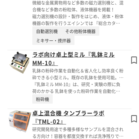
微細な金属異物用など多数の磁力選別機と、混
作業することもできます。 【特長】 ■容器の
合機など多数の粉粒体、液体機器を掲載！
利便性と高い安全性 ■容器回転のみで原料を
磁力選別機の設計・製作をはじめ、液体・粉体
傷めず高い混合性能 ■市販のステンレス密閉
機器の製作を行うエイシンでは 『総合カタロ
タンク、プラスチックドラム使用可能 ■使い
グ』を進呈中です！ 高粘度液体や付着性の高
たい時に気軽に使える計量コンパクトな設計＆
自動選別機
その他粉体機器
い粉体など、製品にあわせて設計する「磁力選
キャスター装備 ■密閉混合でコンタミレス ※
ミキサー・攪拌器
別機」、 作安全性をアップさせた「タンブラ
詳しくはカタログをご覧頂くか、お気軽にお問
ーミキサー」など、多数の製品を掲載。 デモ
い合わせ下さい。
ラボ向け卓上型ミル『乳鉢ミル
機や、カスタマイズ製作にも対応しています。
MM-10』
★下の【PDFダウンロード】ボタンよりダウン
乳鉢の粉砕作業を自動化＆省人化し効率良く粉
ロードすると、 カタログがすぐにご覧いた
砕できる小型ミル。既存の乳鉢を使用可能。※
だけます！ 【掲載製品（一部）】 ■具材や固
テスト機貸出可
『乳鉢ミル MM-10』は、研究・実験の際に負
形物を壊さず、高粘度液にも対応「マグ・フィ
荷のかかる 乳鉢を使った粉砕作業を自動化で
ルターP」 ■タンクを傷めず、エアの力だけで
きる製品です。 粉砕を手間無く行うことがで
ブリッジを解消する「エアフランジ」 ■エア
粉砕機
き、 現在お使いの乳鉢をそのまま使用するこ
モータ駆動、電気不使用「完全防爆型のマグネ
とも可能です。 ★ただいまテスト機の貸出受
チックスターラー」 ■原料の崩落運動だけで
卓上混合機 タンブラーラボ
付中です。（有償・予約制） ご希望の方は
混合し原料を傷めない「TMシリーズ」 など
『TML-02』
［お問い合わせ］よりお申込みください。
多数！
研究開発用途で多種多様なサンプルを混合され
【特長】 ■乳鉢内のボールの細かい上下運動
る方向け！容器を都度交換すれば洗浄残りで混
とランダムな動作で効率的に粉砕 ■研究室や