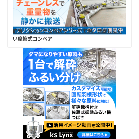
品カタログをご覧ください。お問い合わせもお
せください。 ※エイシンの総合カタログはPDF
気軽にどうぞ。
ダウンロードよりご覧いただけます。
静音・省メンテな搬送ラインを実現。発塵しにく
い摩擦式コンベア