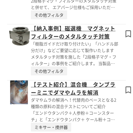
2段格子マグ・フィルターのメタルタッチ対策
品：タンブラーミキサー ■特長 ・容器兼用
と併せて、 エアパージ仕様もご採用いただき
仕様 ・GMP(医薬)仕様 ・適した材質で対
ました。 当製品は、マグネットに積もった粉
その他フィルタ
応 ※詳しくはPDF資料をご覧いただくか、お気
を吹き飛ばせます。 ご興味がございました
軽にお問い合わせ下さい。
ら、お気軽にお問い合わせください。 ※詳し
【納入事例】磁選機 マグネット
くはPDF資料をご覧いただくか、お気軽にお問
フィルターのメタルタッチ対策
い合わせ下さい。
「樹脂ガイドだけ取り付けたい」「ハンドル部
分だけ」などご要望に応じて製作いたします
メタルタッチ対策を施した「2段格子マグ・フ
ィルター」の事例をご紹介します。 当製品は
マグネットの脱着で、ステンレスが擦れること
その他フィルタ
を懸念し、 マグネット脱着部対策として両側
に樹脂ガイドを取り付けました。 また、クリ
【テスト紹介】混合機 タンブラ
ーンルーム用のメタルタッチ対策の蝶番とハン
ーミニでダマやムラを解消
ドルを採用。 ケースの外側ではありますが、
ダマやムラの解消へ！代替肉のベースとなる2
摺動部があるため、お客様よりご要望を いた
種類の原料の混合テストについてご紹介
だき設計しました。 どこまで必要かは業界に
「エンドウタンパク＋人参粉＋コーンスター
よると思いますので、「樹脂ガイドだけ取り付
チ」と「エンドウタンパク＋ ケール粉＋コー
けたい」 「ハンドル部分だけ」などご要望に
ンスターチ」の混合テストを実施しました。
ミキサー・攪拌器
応じて製作いたします。 【2段格子マグ・フィ
「人参粉」では、少ない時間でも満遍なく混ざ