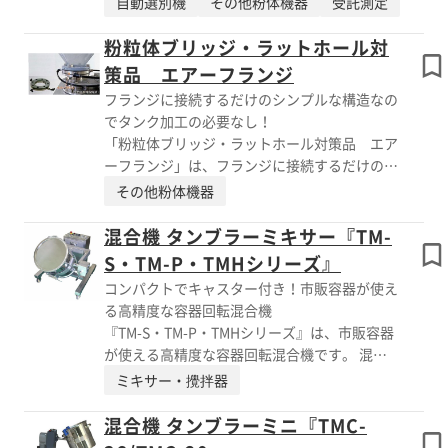
自動選別機
その他粉体機器
受託測定
義務付けられています。磁力選別機（マグネッ
ト）も例外ではありません。磁力選別機（マグ
粉粒体ブリッジ・ラットホール対
ネット）の定期検査は株式会社エイシンにお任
策品 エアーフランジ
せください。ガウスメーターの購入が不要とな
フランジに接続するだけのシンプルな構造なの
り、計測する手間から開放されます。また、
でタンク加工の必要なし！
GMP/HACCP/ISOに有効な検査成績書/計測器校
「粉粒体ブリッジ・ラットホール対策品 エア
正証明書等の発行/管理の必要がありません。
ーフランジ」は、フランジに接続するだけのシ
さらに、専門知識も必要なく、計測のバラツキ
ンプルな構造なのでタンク加工（穴あけ/溶接/
その他粉体機器
もなくなります。自社、他社製品でも対応可能
研磨等）の必要がありません。タンクを直接
です。 詳しくはお問い合わせ、またはカタロ
「叩く」構造ではないので補強板等の設置が必
混合機 タンブラーミキサー『TM-
グをご覧ください。
要なく、局部の損傷等がありません。また、振
S・TM-P・TMHシリーズ』
動等もなく商品へのコンタミの心配がありませ
コンパクトでキャスター付き！市販容器が使え
ん。窒素、ドライエアー等で防爆対応も可能で
る高精度な容器回転混合機
す。コンパクト設計です。テスト機を用意して
『TM-S・TM-P・TMHシリーズ』は、市販容器
おりますので、お気軽にご連絡ください。 詳
が使える高精度な容器回転混合機です。 混合
しくはお問い合わせ、またはカタログをご覧く
容器が簡単に脱着可能で、ステンレスの密閉容
ミキサー・攪拌器
ださい。
器を使用するため コンタミもなく安全性と洗
浄性の高さを兼ね備えています。 撹拌羽根が
混合機 タンブラーミニ『TMC-
なく、容器回転のみで混合するため、原料を傷