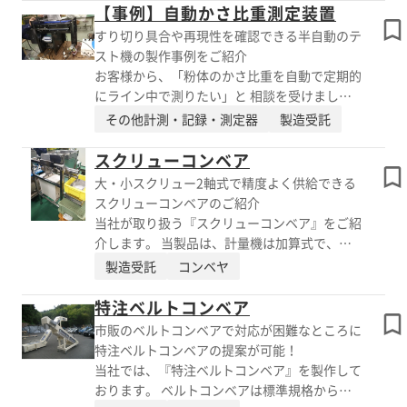
ました。 水を60kg入れた後、塩化カルシウム
【事例】自動かさ比重測定装置
ドよりご覧いただけます。
(粒状)を100kg強、投入。 30分後、ひしゃくで
すり切り具合や再現性を確認できる半自動のテ
底から掬ってみましたが良く溶けていました。
スト機の製作事例をご紹介
更にもう1種類粉を入れて30分回転、その後取
お客様から、「粉体のかさ比重を自動で定期的
り出し、溶け残りもなく きれいに排出されま
にライン中で測りたい」と 相談を受けまし
した。分析しても問題ないという評価でした。
た。 原料が天然由来で水分値が異なることも
その他計測・記録・測定器
製造受託
「溶解した後、そのままドラム缶でハンドリン
あり、工程ごとでかさ比重を 測ることで製品
グして保管する」 「ドラム缶形状だと容器も
の品質を安定させ、異常時には早急に前工程の
スクリューコンベア
洗浄しやすい」 「撹拌機の洗浄が無い」 など
条件変更をしたい、という内容でした。 微粉
大・小スクリュー2軸式で精度よく供給できる
の点で、ドラム缶のまま撹拌というメリットを
やペレット形状の米粒くらいの大きさのもの、
スクリューコンベアのご紹介
感じていただけました。 ご来社テストは無料
色々なサイズの粉体の 検討があり、特にペレ
当社が取り扱う『スクリューコンベア』をご紹
で実施していますので、是非お気軽にご相談下
ット形状は無理にすり切ると、容器の縁と挟み
介します。 当製品は、計量機は加算式で、大
さい！ 【事例】 ■テスト目的：水60kgに対し
込んで すり切れないという事象が発生しまし
スクリューと小スクリューの2軸式で 最初は大
製造受託
コンベヤ
て塩化カルシウム100kg強＋αを溶かす ■使用
た。 そこで、すり切り具合や再現性を確認で
小どちらのスクリューも動き、設定重量手前で
製品：ドラムミキサー(DMH200) ※エイシンの
きる半自動のテスト機を製作しました。 テス
大スクリュー停止、 小スクリューで精度良く
特注ベルトコンベア
総合カタログはPDFダウンロードよりご覧いた
ト機は当社五日市工場にございます。 もしご
供給し、設定値で停止する優れものです。 当
だけます。
市販のベルトコンベアで対応が困難なところに
興味があれば、是非お気軽にご相談頂ければ幸
社の特色は、粉体の特長に合わせ費用対効果を
特注ベルトコンベアの提案が可能！
いです。 【事例】 ■製作機：自動かさ比重測
考えながら自社設計製作と、 幅広い専業メー
当社では、『特注ベルトコンベア』を製作して
定装置 ■設備導入検討の目的 ・現状より高
カー製品のご提案、いずれも対応可能なことで
おります。 ベルトコンベアは標準規格から外
頻度の計測 ・ロギングと警報、省人力化、
す。 当社工場に、計量機、ブリッジブレーカ