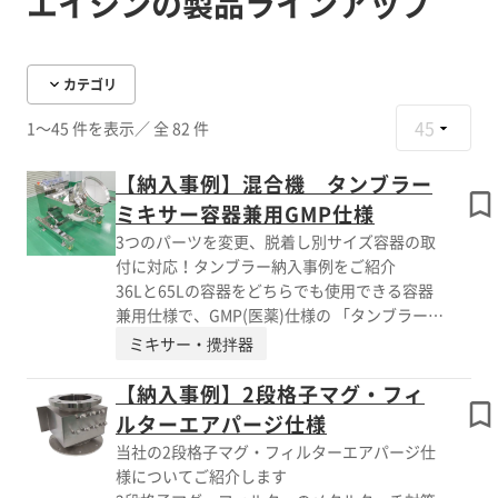
エイシンの製品ラインアップ
カテゴリ
45
1～45 件を表示
／ 全 82 件
【納入事例】混合機 タンブラー
ミキサー容器兼用GMP仕様
3つのパーツを変更、脱着し別サイズ容器の取
付に対応！タンブラー納入事例をご紹介
36Lと65Lの容器をどちらでも使用できる容器
兼用仕様で、GMP(医薬)仕様の 「タンブラーミ
キサー」を納入させていただきました。 お打
ミキサー・攪拌器
ち合わせにより、溶接ビードカット処理はして
おりません。 “胴回りのパーツ”“底板のパー
【納入事例】2段格子マグ・フィ
ツ”“容器の取っ手部分”のパーツを 変更、脱着
ルターエアパージ仕様
することにより別サイズ容器の取付に対応しま
当社の2段格子マグ・フィルターエアパージ仕
す。 今回はGMP仕様だったため、適した材質
様についてご紹介します
で対応しています。 【事例概要】 ■納入製