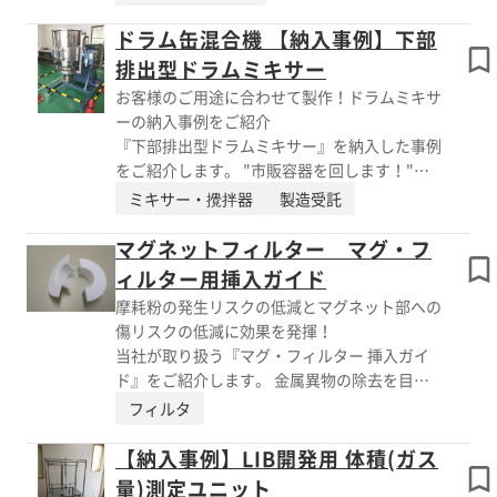
回転させることで、内容物を撹拌します。 沈
下さい。
殿物の再撹拌や洗浄液を入れて缶内の洗浄用途
ドラム缶混合機 【納入事例】下部
などに活用いただけます。 簡単操作でドラム
排出型ドラムミキサー
缶をセット可能。 安全対策でインターロック
お客様のご用途に合わせて製作！ドラムミキサ
機構を設けています。 【特長】 ■ドラム缶内
ーの納入事例をご紹介
の液体原料をソフトに撹拌できる ■簡単操作
『下部排出型ドラムミキサー』を納入した事例
でドラム缶をセット可能 ■安全対策(インター
をご紹介します。 "市販容器を回します！"と
ロック) ■耐圧防爆仕様も可能 ※詳しくはPDF
いうのが当社の強みですが、今回のお客様は
ミキサー・攪拌器
製造受託
資料をご覧いただくか、お気軽にお問い合わせ
基本的には取り外さず、下部で別容器で受ける
下さい。
というご要望だったため、 ご希望の通り、製
マグネットフィルター マグ・フ
作しました。 下部は回収容器で混合材料を受
ィルター用挿入ガイド
けるということで指定寸法分とったため 高さ
摩耗粉の発生リスクの低減とマグネット部への
があり、材料投入は踏み台などが必要です。
傷リスクの低減に効果を発揮！
投入や混合は傾斜させて使用します。 今回の
当社が取り扱う『マグ・フィルター 挿入ガイ
仕様だと上流から材料を投入し、混合し、下流
ド』をご紹介します。 金属異物の除去を目的
へという バッチ連続の形もラインとして組め
としているマグ・フィルターですが、マグネッ
フィルタ
ます。 お客様のご用途に合わせて、使い勝手
トを ケーシングから脱着するときに擦れてし
を打ち合わせし製作いたします。 【事例】 ■
まい、摩耗粉が発生してしまう 可能性があり
【納入事例】LIB開発用 体積(ガス
製品：下部排出型ドラムミキサー（材料：セラ
ます。 特に液体用の高磁力マグ・フィルター
量)測定ユニット
ミック系の粉体混合） ■要望：混合材料を下