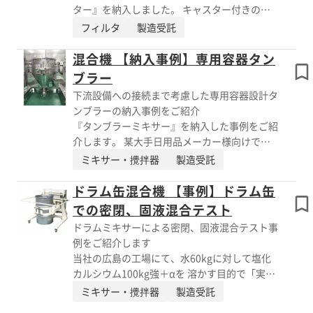
で粉末顔料を使用する際のデメリットとし
エイシンの総合カタログはPDFダウンロードよ
ター』を納入しました。 キャスター付きの架
て”飛散”が 挙げられますが、お客様のアイデ
りご覧いただけます。
台の上にマグネットが乗っています。 ライン
フィルタ
製造受託
アから、成形機投入時も飛散を防止する 特注
が1ヵ所に決まっていない場合、材料の移し替
仕様で製作中です。 【事例】 ■テスト機 ・
えの時にマグネットを 通したい、などの場合
混合機 【納入事例】専用容器タン
タンブラーミニ TMC-20(容器容量20L) ■混合
に便利に動かして使用します。 今回は口径が
ブラー
物 ・PPペレット(ブレンドオイル下処理
大きかったため、人が持てる重量を考慮して分
済)2kg、粉末顔料12g ・PPペレット(ブレン
下流設備への接続まで考慮した専用容器設計タ
割しての マグネット配置になっており、真ん
ドオイル下処理済)5kg、粉末顔料28g ※エイシ
ンブラーの納入事例をご紹介
中に仕切りがあります。 マグネットを色々な
ンの総合カタログはPDFダウンロードよりご覧
『タンブラーミキサー』を納入した事例をご紹
場所で使いたい、というご要望を良く耳にしま
いただけます。
介します。 某大手日用品メーカー様向けで、
す。 サイズなどご要望に合わせて設計します
数年前から標準のタンブラーを ご利用いただ
ミキサー・攪拌器
製造受託
ので、お気軽にご相談ください。 【事例】 ■
き、順調に稼働していますが今回は新プラント
製品 ・可搬式マグフィルター ■特長 ・キ
用ということで 下流設備への接続まで考慮し
ドラム缶混合機 【事例】ドラム缶
ャスター付きの架台の上にマグネットが乗って
た、専用容器設計での納入となりました。 原
での密閉、固液混合テスト
いる ・タンブラーミキサーで原料をタンク
料投入や排出作業は、各お客様によって異なり
に仕込む前などでも使用可能 ※エイシンの総
ドラムミキサーによる密閉、固液混合テスト事
ます。 できるだけご要望に沿った提案をしま
合カタログはPDFダウンロードよりご覧いただ
例をご紹介します
すので、お気軽にご相談ください。 【事例】
けます。
当社の広島の工場にて、水60kgに対して塩化
■製品 ・タンブラーミキサー ■要望 ・新
カルシウム100kg強＋αを 溶かす目的で「実粉
プラント用 ・下流設備への接続まで考慮し
テスト」を実施いたしました。 ドラムミキサ
ミキサー・攪拌器
製造受託
た、専用容器設計 ・パンチング仕様の安全
ー(DMH200)を傾斜をつけずに垂直で回転させ
柵 ※エイシンの総合カタログはPDFダウンロー