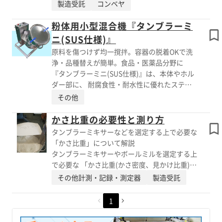
れて特注になると、急に高価に なってしまう
製造受託
コンベヤ
人による計測のばらつきの解消 ※エイシンの
ー付のテスト機があります。 テストのご依頼
ことがあり、社内設計/納入した案件は、いず
総合カタログはPDFダウンロードよりご覧いた
も承っております。お気軽にご相談ください。
れも狭い場所を 通したり、Z型だったり、お客
粉体用小型混合機『タンブラーミ
だけます。
【特長】 ■計量機は加算式で、大スクリュー
様のレイアウトに合わせこんだ提案で、 採用
ニ(SUS仕様)』
と小スクリューの2軸式 ■設定重量手前で大ス
いただいています。 桟の取り付け方などを工
原料を傷つけず均一撹拌。容器の脱着OKで洗
クリュー停止、 小スクリューで精度良く供
夫した「かつお節用コンベア」をはじめ、 付
浄・品種替えが簡単。食品・医薬品分野に
給し、設定値で停止する ※エイシンの総合カ
着性、凝集性の高い粉体用に、「2軸スクリュ
『タンブラーミニ(SUS仕様)』は、本体やホル
タログはPDFダウンロードよりご覧いただけま
ーコンベア」→ 「ベルトコンベアZ型」→「マ
ダー部に、 耐腐食性・耐水性に優れたステン
す。
グネット付解砕機」まで一式の 設計、納入を
レスを使用したコンパクトミキサーです。 遠
その他
した実績もあります。 【特長】 ■お客様のレ
心力を用いた混合・撹拌により、原料を傷つけ
イアウトに合わせこんだ提案 ■蓄積したノウ
ず、均一に処理できます。 市販容器を脱着交
かさ比重の必要性と測り方
ハウ ■前後の取り合いなど含めて対応可能 ※
換でき、原料ごとの使い分けや、次工程への搬
タンブラーミキサーなどを選定する上で必要な
エイシンの総合カタログはPDFダウンロードよ
送が容易。 本体はグリースアップなどのメン
「かさ比重」について解説
りご覧いただけます。
テナンスが不要な軸受けのない構造で 洗浄性
タンブラーミキサーやボールミルを選定する上
に優れるため、食品工場やクリーンルームでの
で必要な 「かさ比重(かさ密度、見かけ比重)」
使用に適しています。 【特長】 ■オールSUS
について解説します。 外部リンクページで
その他計測・記録・測定器
製造受託
仕様 ■市販の密閉タンクが使用でき、容器コ
は、誰でも簡単にできる かさ比重の測り方を
ストを抑制可能 ■試作・サンプル作りに好適
ご紹介しております。 正確に物性を計測する
1
■操作が簡単 ■安全カバー、キャスターな
専用の機器もございます。 当社からお見積り
どのオプション仕様も作製可能 ※詳しくは製
することも可能ですので、お気軽にお問い合わ