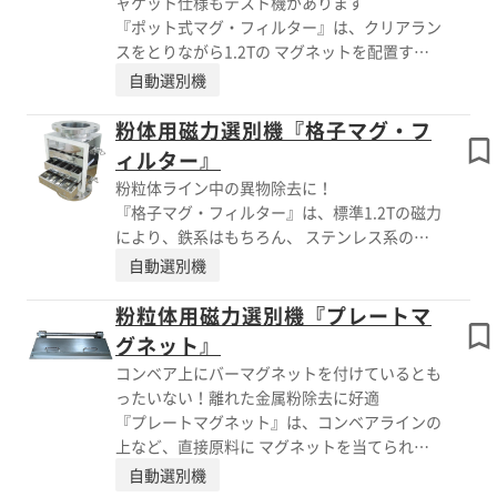
ャケット仕様もテスト機があります
わせ下さい。
も行っておりますので、お気軽にお問い合わせ
『ポット式マグ・フィルター』は、クリアラン
ください。 【比較した製品】 ■ドラムミキサ
スをとりながら1.2Tの マグネットを配置する
ー DMH-200 ■タンブラーミキサー TMHS-65S
ことにより、大流量、粘性液に対応する 液体
自動選別機
■タンブラーミニ TMCS-36S ※詳しくはPDF資
用磁力選別機です。 ポンプ吸込側に取り付け
料をご覧いただくか、お気軽にお問い合わせ下
ても低圧損でポンプを保護可能。 アウターパ
粉体用磁力選別機『格子マグ・フ
さい。
イプ仕様やジャケット仕様も製作できます。
ィルター』
高効率マグ・フィルター、高磁力マグ・フィル
粉粒体ライン中の異物除去に！
ターの前段に配置し、 粗取りにも効果的で
『格子マグ・フィルター』は、標準1.2Tの磁力
す。 【特長】 ■大流量、高粘度液、ポンプ保
により、鉄系はもちろん、 ステンレス系の金
護、粗取りに好適 ■広い流路 ■オプションを
属粉も除去が可能な粉体用磁力選別機です。
自動選別機
ご用意 ■効率的な配置が可能 ■粘度と流量か
清掃や回収を簡易にするアウターパイプ、閉塞
ら選定 ※詳しくはPDF資料をご覧いただくか、
を防ぐパージノズル、しずく型マグネット、メ
粉粒体用磁力選別機『プレートマ
お気軽にお問い合わせ下さい。
タルタッチ対策に樹脂ガイド、蝶番、ハンドル
グネット』
などご要望に合わせて様々なオプションをご提
コンベア上にバーマグネットを付けているとも
案いたします。 仕様・設置スペースに合わせ
ったいない！離れた金属粉除去に好適
てオーダーメイドが可能で、ご予算に合わせて
『プレートマグネット』は、コンベアラインの
設計いたします。 【特長】 ■粉粒体ライン中
上など、直接原料に マグネットを当てられな
の異物除去に好適 ■確実に異物除去 ■オプシ
い箇所等に適している粉粒体用磁力選別機で
自動選別機
ョン対応 ■現場に合わせた設計 ※詳しくは
す。 標準0.5Tと 、バーマグネット(1.2T)と比較