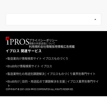
プライバシーポリシー
情報の外部送信について
利用規約
会社情報
採用情報
広告掲載
イプロス 関連サービス
>
製造業向け情報検索サイト イプロスものづくり
>
BtoB向け情報検索サイト イプロス
>
製造業特化の用途別課題解決 | イプロスものづくり業界別専門サイト
>
BtoB向け | 目的・用途起点で課題解決を支援 | イプロス業界別専門サイ
ト
COPYRIGHT © 2001-2026 IPROS CORPORATION ALL RIGHTS RESERVED.