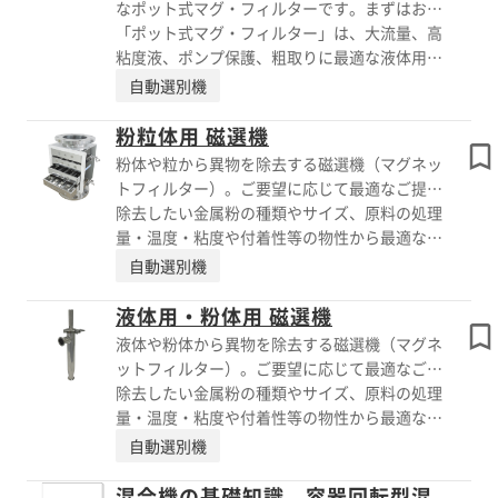
なポット式マグ・フィルターです。まずはお気
またはカタログをご覧ください。
軽にお問い合わせください！
「ポット式マグ・フィルター」は、大流量、高
粘度液、ポンプ保護、粗取りに最適な液体用磁
力選別機です。 クリアランスをとりながら
自動選別機
1.2Tのマグネットを 配置することにより、大
流量、粘性液に対応します。またポンプ吸込側
粉粒体用 磁選機
に取り付けても 低圧損でポンプを保護できま
粉体や粒から異物を除去する磁選機（マグネッ
す。 高効率マグ・フィルター、高磁力マグ・
トフィルター）。ご要望に応じて最適なご提案
フィルターの前段に配置し、粗取りにも効果的
をいたします。※テスト用貸出機もあり
除去したい金属粉の種類やサイズ、原料の処理
です。アウターパイプ仕様やジャケット仕様等
量・温度・粘度や付着性等の物性から最適な選
オプション対応もしています。 ※詳しくはお
定をいたします。 マグネットの長さは1mm単
自動選別機
問い合わせ、またはカタログをご覧ください。
位からオーダーが可能。 前後設備や面間、ス
ペースに合わせた設計・製作をいたします。
液体用・粉体用 磁選機
【粉粒体用 磁選機ラインナップ】 ■格子マ
液体や粉体から異物を除去する磁選機（マグネ
グ・フィルター ■自動清掃型格子マグ・フィ
ットフィルター）。ご要望に応じて最適なご提
ルター ■ロータリーマグ・フィルター ■プレ
案をいたします。※テスト用貸出機もあり
除去したい金属粉の種類やサイズ、原料の処理
ート型マグ・フィルター ■タンブラー式マ
量・温度・粘度や付着性等の物性から最適な選
グ・フィルター ■移動型マグ・フィルター ※
定をいたします。 マグネットの長さは1mm単
自動選別機
詳しくはPDFをダウンロードいただくか、お気
位からオーダーが可能。 前後設備や面間、ス
軽にお問い合わせください。
ペースに合わせた設計・製作をいたします。
混合機の基礎知識、容器回転型混