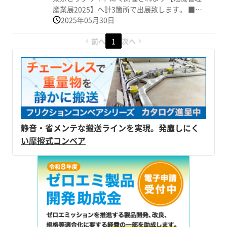
産業展2025】へ計3箇所で出展致します。 ■小
2025年05月30日
間番号：2G-35 ■小間番号：2G-33 ■小間番
号：1P-24 (1P-24は東京都中小企業振興公社ブ
前へ
1
次へ
ースでの出展となります) 【主な出展製品は】
▼ポータブル"長時間発電機"の 【JPGシリー
ズ】 ▼選ばれ続ける"車載用発電機"の 【G-
STREAMシリーズ】 ▼最大定格出力5kVAにし
て重量は約21.5kgと国内クラス最軽量の 並列
運転が可能な発電機専用可搬型アップトランス
の 【メガトランス】 ▼特許庁特許取得済、 第
50回発明大賞考案功労賞受賞、 令和5年度東京
静音・省メンテな搬送ラインを実現。発塵しにく
都トライアル発注認定商品、 可搬型自動燃料
い摩擦式コンベア
給油システム 【インテリジェントタンクシス
テム】 ▼[防災製品等推奨品認証] 防災用備蓄燃
料【備蓄専用ガソリン】 and more を基に、あ
らゆる状況においての【電気・電源】にまつわ
る ご提案させていただきます。 皆様のご来場
を心よりお待ちいたしております。