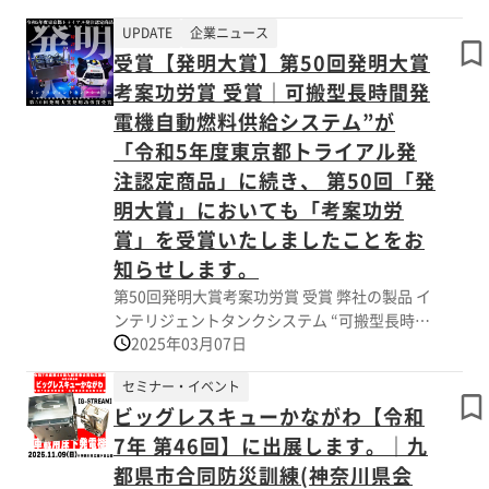
性】 を兼ね備えた可搬型長時間発電機です。
UPDATE
企業ニュース
●[JPGシリーズ]なのでIGSの使用が可能で
受賞【発明大賞】第50回発明大賞
す。 ●長時間の稼働が可能な可搬型長時間三
相発電機で、三相200Vの出力を擁しているの
考案功労賞 受賞｜可搬型長時間発
で、 大容量の電力を必要とする産業や工場の
電機自動燃料供給システム”が
大規模な電力需要にも対応が可能な可搬型の長
「令和5年度東京都トライアル発
時間発電機です。 ●さらに、単相200V、
注認定商品」に続き、 第50回「発
115V、100Vにも対応しており、さまざまな用
途に応じた電力供給が可能です。 この柔軟な
明大賞」においても「考案功労
出力設定により、小型機器から大規模設備まで
賞」を受賞いたしましたことをお
幅広いニーズに応え、多用途で活躍します。
知らせします。
電圧選択の幅広さが、現場での電力供給の柔軟
第50回発明大賞考案功労賞 受賞 弊社の製品 イ
性を高める大きな利点となります。 ●4点キャ
ンテリジェントタンクシステム “可搬型長時間
スターを標準装備しているため、優れた可搬性
2025年03月07日
発電機自動燃料供給システム”が 第50回発明大
を誇ります。 工場内や建設現場など、重機や
賞考案功労賞を受賞いたしましたことをお知ら
設備が多く移動が必要なシーンでもスムーズな
セミナー・イベント
せします。 ■発明大賞について （主催：公益
移動・積載が可能です。
ビッグレスキューかながわ【令和
財団法人 日本発明振興協会／日刊工業新聞
社） 発明大賞は、独創的な技術や製品を開発
7年 第46回】に出展します。｜九
し、 産業の発展に寄与した中堅・中小企業お
都県市合同防災訓練(神奈川県会
よび個人を表彰する制度です。 ■インテリジ