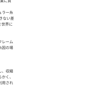
産業に貢
。
ュラー糸
きない差
を世界に
クレーム
糸因の場
し、収縮
らかく、
利用され