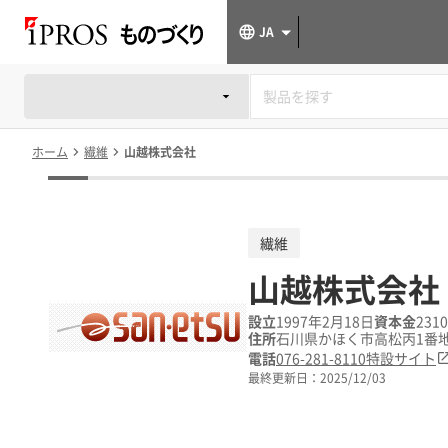
JA
ホーム
繊維
山越株式会社
繊維
山越株式会社
設立
1997年2月18日
資本金
231
住所
石川県かほく市高松丙1番地
電話
076-281-8110
特設サイト
最終更新日：
2025/12/03