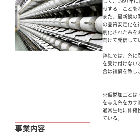
して、1997
献する」ことを
また、最新鋭の
の品質安定化を
別化された糸をお
向けて発信して
弊社では、糸に
を受け付けない
合は補償を致し
※仮撚加工とは
を与え糸をカサ
通常生地に伸縮
ている。
事業内容