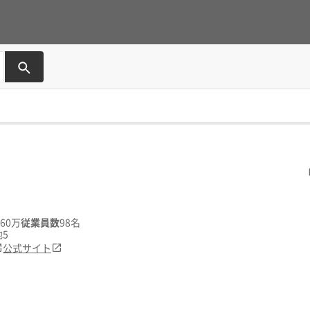
060万
従業員数
98名
5
公式サイト