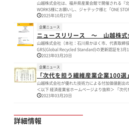
山越株式会社は、福井県産業会館で開催される『北陸ヤーンフェア20
WORKS様にお願いし、ジャテック様と「ONE STOP
2025年10月27日
の「DEEMORICH(ディモリッチ)」の発表展示
企業ニュース
ニュースリリース ～ 山越株式
山越株式会社（本社：石川県かほく市、代表取締役：孫怡満）は
GRS(Global Recycled Standard)
2023年03月20日
工糸を取扱いたします。 この度、厳正な審査を経
とが確認され、 GRS 認証を継続取得致しまし
企業ニュース
的に進め、サスティナビリティ製品の提供を通して、広く社会に貢献してま
「次代を担う繊維産業企業100
会社 〒929-1215 石川県かほく市高松丙1番地５ 担当： 大木
ooki@san-etsu.jp
山越株式会社が優れた技術力による付加価値創出の
＜以下 経済産業省ホームページより抜粋＞ 「次代
2023年03月20日
生産拠点の増加（繊維産業における国内市場の輸入
います。また、新型コロナウイルスの感染拡大に
います。また、近年、繊維産業に対しては、責任
リティへの対応が求められており、アパレル企業
詳細情報
れた取組をしている企業が、周囲からの注目・関
う、「次代を担う繊維産業企業100選」として対