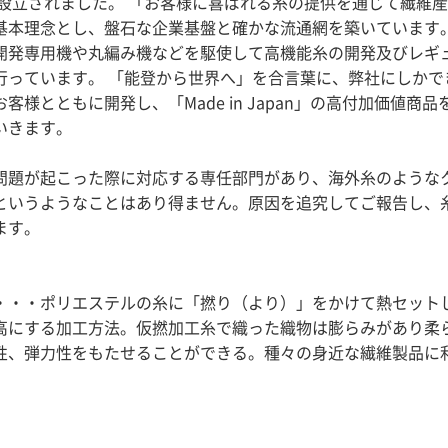
年に設立されました。 「お客様に喜ばれる糸の提供を通じて繊維
基本理念とし、盤石な企業基盤と確かな流通網を築いています
開発専用機や丸編み機などを駆使して高機能糸の開発及びレギ
行っています。 「能登から世界へ」を合言葉に、弊社にしかで
客様とともに開発し、「Made in Japan」の高付加価値商品
いきます。
問題が起こった際に対応する専任部門があり、海外糸のような
というようなことはあり得ません。原因を追究してご報告し、
ます。
・・・ポリエステルの糸に「撚り（より）」をかけて熱セット
高にする加工方法。仮撚加工糸で織った織物は膨らみがあり柔
性、弾力性をもたせることができる。種々の身近な繊維製品に