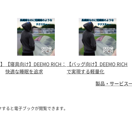
け】
【寝具向け】DEEMO RICH：
【バッグ向け】DEEMO RICH
快適な睡眠を追求
で実現する軽量化
製品・サービス
クすると電子ブックが閲覧できます。