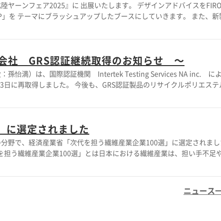
25』に 出展いたします。 デザインアドバイスをFIRO
」を テーマにブラッシュアップしたブースにしていきます。 また、新製品
を予定しております。 ぜひ、お立ち寄りください。
会社 GRS認証継続取得のお知らせ ～
、国際認証機関 Intertek Testing Services NA inc. 
の更新認証を3月13日に再取得しました。 今後も、GRS認証製品のリサイクルポリエス
て、社会や環境への配慮がありトレーサビリティーが確立された企業で
た。弊社は今後も、国内外のリサイクル原料を使用した商品開発・技術開発
いります。 〔本件に対する問い合わせ先〕 山越株式
選」に選定されました
 真介 TEL：076-281-8110 Fax : 076-281-1888 E-mail ：
分野で、経済産業省「次代を担う繊維産業企業100選」に選定されまし
を担う繊維産業企業100選」とは日本における繊維産業は、担い手不足
浸透率は数量ベースで98%）など、製造現場をめぐる環境は大きく変
伴う外出機会の減少などにより、多くの繊維関連企業では売り上げが減
あるサプライチェーン管理やサーキュラーエコノミーの推進などのサス
ニュース
だけでなく、サプライチェーンを構成する様々な企業にも拡大していま
心を集め、さらなる新しい連携・製品開発等を推進することが可能とな
外発信してまいります。