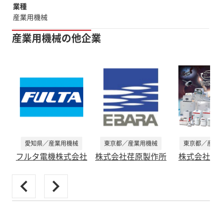
業種
産業用機械
産業用機械の他企業
愛知県／産業用機械
東京都／産業用機械
東京都／産業
フルタ電機株式会社
株式会社荏原製作所
株式会社シ