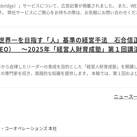
ridge）」サービスについて、広告記事が掲載されました。 また、WE
わせくださ
世界⼀を⽬指す「⼈」基準の経営⼿法 ⽯合信
兼CEO） ～2025年「経営⼈財育成塾」第１回講
5月から自律したリーダーの育成を目的とした「経営人財育成塾」を開講
の専門家を招き、実践的な知識を提供します。 本稿では、第１回およ
取締役社長兼CEO）のお話をご紹介させていただきます。 今回は、筋肉質
系の融合経営」についてお話いただいた第１回講演の内容をご紹介しま
ニュース
・コーオペレーションズ 本社