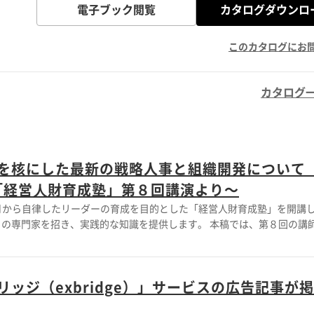
電子ブック閲覧
カタログダウンロ
このカタログにお
カタログ
を核にした最新の戦略人事と組織開発について
年「経営⼈財育成塾」第８回講演より～
5月から自律したリーダーの育成を目的とした「経営人財育成塾」を開講
の専門家を招き、実践的な知識を提供します。 本稿では、第８回の講
せていただきます。 「社員幸福度（Employee Happiness）」
ストでご紹介します。
ッジ（exbridge）」サービスの広告記事が