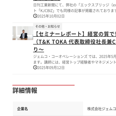
日刊工業新聞にて、弊社の「エックスブリッジ（exb
ト「KJCBIZ」でも同様の記事が掲載されております。 弊社サービスにご関心をお持ちの際は、お気軽にお問い合
2025年10月02日
い。
その他・お知らせ
【セミナーレポート】経営の質で
（T&K TOKA 代表取締役社⻑
り～
ジェムコ・コーオペレーションズ では、2025年
ます。講師には、経営トップ経験者やマネジメント
2025年09月12日
回の講師である、石合信正氏（T&K TOKA 代表
ード溢れる企業となるための「日本式経営×外資
詳細情報
企業名
株式会社ジェムコ