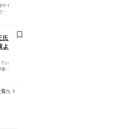
Bサイ
正⽒
演よ
してい
び第２
でスピ
す。
一覧へ