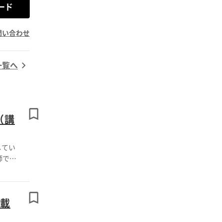
ード
問い合わせ
一覧へ
（講
してい
師であ
をテー
掲載