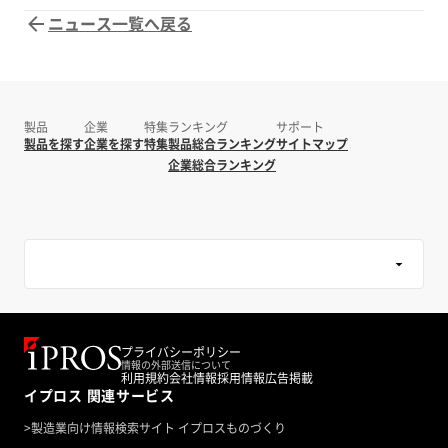
はり、物事というものは、地道にやるしかあり
悪！ その一方で、最近では名刺交換した相手
https://sbsmarketing.co.jp/blog/itako-
ニュース一覧へ戻る
ません。 詳しくは下記リンクへ https://mbp-
に自動でAIが挨拶メールを送るシステムがあ
argumentation-2026-08/
japan.com/hyogo/banyohkagaku/column/52
り、その後も定期的にメールを送り続ける仕組
31797/
みになっていて、先を争うように導入する企業
が後を絶たないようです。 ハッキリ言って、
そんな不要なメール、迷惑以外の何物でもな
製品
企業
特集
ランキング
サポート
く、即刻止めて欲しい！です。 社会の迷惑業
製品を探す
企業を探す
特集
製品総合ランキング
サイトマップ
者が開発した浅墓な道具、それを使おうとする
企業総合ランキング
企業により、本当に重要且つ必要な情報が届か
なくなり、事実上不要な営利目的の話だけが飛
び交っている世の中になりつつあるからです。
荒野に叫ぶ！ そんな世間に叫んでも全く反応
がないことについて、『荒野に叫ぶ』という言
葉を思い出しました。これは高校時代の恩師の
著作にあった言葉です。 もはや40年以上前の
出来事ですが、今でも新鮮で心に来るお話で
プライバシーポリシー
す。 詳しくは下記リンクへ https://mbp-
情報の外部送信について
利用規約
会社情報
採用情報
広告掲載
japan.com/hyogo/banyohkagaku/column/52
イプロス 関連サービス
19232/
>
製造業向け情報検索サイト イプロスものづくり