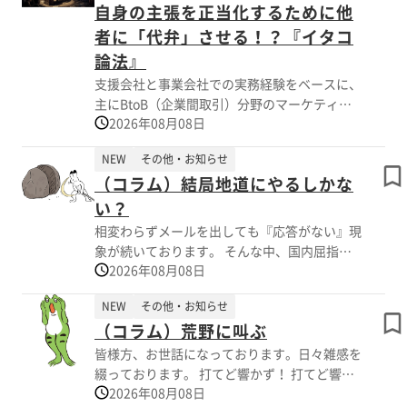
担軽減にもつながります。また、照り返し抑
自身の主張を正当化するために他
制、騒音低減、CO2固定など、環境配慮や熱中
者に「代弁」させる！？『イタコ
症対策の提案にも活用できます。国土交通省
論法』
NETIS登録技術「TH-250021-A」として、作業
員の身体に配慮した現場づくりや公共工事の創
支援会社と事業会社での実務経験をベースに、
意工夫におすすめです。
主にBtoB（企業間取引）分野のマーケティン
2026年08月08日
グや販売促進、集客に関連したコンサルティン
グサービスを提供している株式会社SBSマーケ
NEW
その他・お知らせ
ティングは「自身の主張を正当化するために他
（コラム）結局地道にやるしかな
者に「代弁」させる！？『イタコ論法』」ペー
ジを2026年08月06日（木）に公開しました。
い？
第三者や故人、フィクションのキャラクターの
相変わらずメールを出しても『応答がない』現
意思を、自身の主張や主観的な解釈に合わせて
象が続いております。 そんな中、国内屈指の
「代弁」して正当化しようとする『イタコ論法
2026年08月08日
大手IT企業で長年大規模公共施設のシステムな
（イタコ芸）』。そもそも「イタコ」とはどん
どを手掛けていた識者と懇意にしております。
な存在なのか、『イタコ論法』が用いられるケ
NEW
その他・お知らせ
そこで、この世相について尋ねてみました。あ
ースなどについて解説しています。 （ページ
（コラム）荒野に叫ぶ
っけないほど、ごく当たり前の答が戻って来ま
の概要：抜粋） ■『イタコ論法（イタコ
した。要は『一括送信はよろしくない』という
皆様方、お世話になっております。日々雑感を
芸）』とは？ ■そもそも「イタコ」とは？
ことでした。 早速、今週、実践してみまし
綴っております。 打てど響かず！ 打てど響か
■『イタコ論法』の例 ▼詳しくはこちらのペ
た。 その結果、良い効果が見られました。 や
2026年08月08日
ず！が加速度的に増大しています。 AIによる罪
ージをご覧ください。