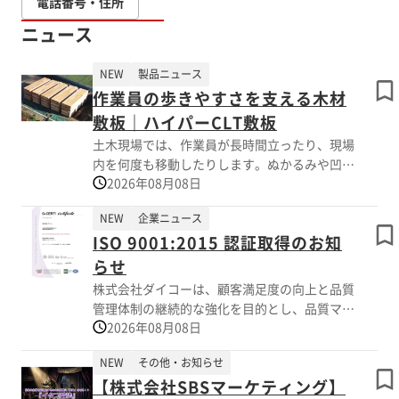
電話番号・住所
ニュース
NEW
製品ニュース
作業員の歩きやすさを支える木材
敷板｜ハイパーCLT敷板
土木現場では、作業員が長時間立ったり、現場
内を何度も移動したりします。ぬかるみや凹凸
2026年08月08日
のある地面は歩きにくく、足や腰への負担、転
倒リスクにつながるため、安定した作業動線の
NEW
企業ニュース
確保が重要です。 ハイパーCLT敷板は、木材を
ISO 9001:2015 認証取得のお知
積層したCLTを活用する土木CLT資材です。仮
設道路、資材置場、朝礼場所、休憩所周辺、作
らせ
業員通路などに敷設することで、凹凸やぬかる
株式会社ダイコーは、顧客満足度の向上と品質
みを抑え、歩きやすい足元環境を整えます。木
管理体制の継続的な強化を目的とし、品質マネ
材ならではの表面特性を持ち、金属製の敷鉄板
2026年08月08日
ジメントシステムの国際規格である「ISO
とは異なる歩行環境をつくれる点も特徴です。
9001:2015」の認証を取得いたしました。今後
5×10版は約230kg、5×20版は約460kgと軽量
NEW
その他・お知らせ
も高品質な工業用製品の提供を通じ、お客様の
で、小型重機でも扱いやすく、設置や撤去の負
【株式会社SBSマーケティング】
課題解決に貢献してまいります。