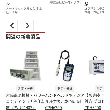
株式会社ピーマックス
ン
験
オートマックス株式会社 本
ユアサシステム機
社・工場
本社・本社工場
関連の新着製品
測定・分析
測定・分析
測定・分
太陽電池模擬・パワー
ハンドヘルド型デジタ
【販売終了】
コンディショナ評価装
ル圧力表示器 Model:
対応 プロセス
置『PVU01403』
CPH6300
CPH6000