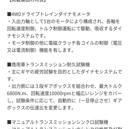
※恐れ入りますが、詳細につきましてはお問い合わせく
■4WDドライブトレインダイナモメータ
・入出力軸として5台のモータにより構成され、各軸を
回転速度制御、トルク制御運転にて駆動、吸収するダイ
ナモシステムです。
・モータ制御の他に電磁クラッチ各コイルの制御（電圧
又は電流制御）機能を有します。
■商用車トランスミッション耐久試験機
・主にギヤの疲労試験を目的としたダイナモシステムで
す。
・出力側には３段ギアボックスを組合わせ、最大トルク
6800N.m、回転速度10000rpmと幅広いレンジをカバー
し、試験条件に応じて、自動的に（一旦停止させ）ギア
ボックスの伝達比を変更します。
■マニュアルトランスミッションシンクロ試験機
・マニュアルトランスミッションのシンクロ性能及び耐