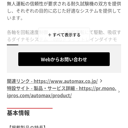
無人運転の信頼性が要求される耐久試験機の双方を提供
し、それぞれの目的に応じた好適なシステムを提供して
います。
各軸を回転速度制御、トルク制御運転にて駆動、吸収す
＋ すべて表示する
るダイナモシステム『4WDドライブトレインダイナモ
メータ』や、ギヤの疲労試験を目的とした『商用車トラ
ンスミッション耐久試験機』などを取り扱っています。
Webからお問い合わせ
【掲載製品】
関連リンク - https://www.automax.co.jp/
■4WDドライブトレインダイナモメータ
特設サイト - 製品・サービス詳細 - https://pr.mono.
■商用車トランスミッション耐久試験機
ipros.com/automax/product/
■マニュアルトランスミッションシンクロ試験機
■商用車トランスミッションシンクロ試験機
■トランスミッション準静捩り破壊試験機
基本情報
■駆動系衝撃試験機
■駆動系静捩り試験機
【掲載製品の特長】