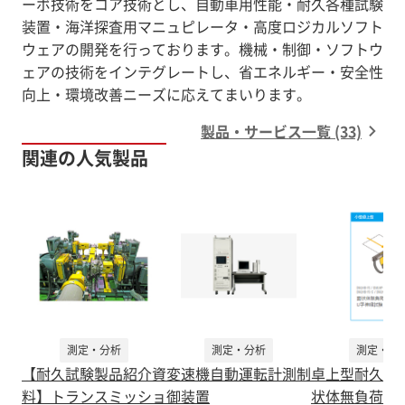
ーボ技術をコア技術とし、自動車用性能・耐久各種試験
装置・海洋探査用マニュピレータ・高度ロジカルソフト
ウェアの開発を行っております。機械・制御・ソフトウ
ェアの技術をインテグレートし、省エネルギー・安全性
向上・環境改善ニーズに応えてまいります。
製品・サービス一覧 (33)
関連の人気製品
測定・分析
測定・分析
測定・分
【耐久試験製品紹介資
変速機自動運転計測制
卓上型耐久試
料】トランスミッショ
御装置
状体無負荷U