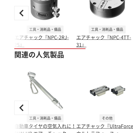
工具・消耗品・備品
工具・消耗品・備品
エアチャック『NPC-2RJ-
エアチャック『NPC-4TT-
25』
31』
関連の人気製品
工具・消耗品・備品
その他
自動車タイヤの空気入れに！
エアチャック『UltraForce