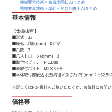
機械要素技術 > 高精度回転 AIまとめ
機械要素技術 > 摩耗・かじり防止 AIまとめ
基本情報
【仕様(抜粋)】
■形式：33
■繰返し精度(mm)：0.002
■爪数：3
■爪ストローク(φmm)：3
■取付穴ピッチ：P.C.D89
■表取付ボルト：M5×6ヶ所
■本体取付部嵌込寸法(内径×深さ凸.凹)(mm)：φ82.5h7
※詳しくはPDF資料をご覧いただくか、お気軽にお問
価格帯