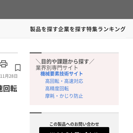
製品を探す
企業を探す
特集
ランキング
＼目的や課題から探す／
業界別専門サイト
機械要素技術サイト
11月28日
高回転・高速対応
速回転
高精度回転
摩耗・かじり防止
この製品へのお問い合わせ