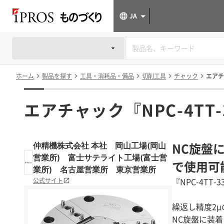
JA
ホーム
製品を探す
工具・消耗品・備品
切削工具
チャック
エアチ
エアチャック『NPC-4TT-
NC旋盤
仲精機株式会社 本社 岡山工場(岡山
営業所) 富士サテライト工場(富士営
で使用可
業所) 名古屋営業所 東京営業所
『NPC-4T
公式サイト
繰返し精度2
NC旋盤に装