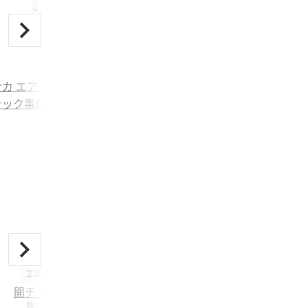
機械部品
ナカ エアチャック・特注チ
ャック事例進呈中
工具・消耗品・備品
開チャックシリーズ
株式会社日本ピスコ