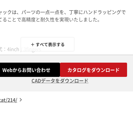
ャックは、パーツの一点一点を、丁寧にハンドラッピングで
てることで高精度と耐久性を実現いたしました。
＋ すべて表示する
nch / 3fingers
位置：裏面中央
2μの高精度
Webからお問い合わせ
カタログをダウンロード
使用可能
CADデータをダウンロード
at/214/