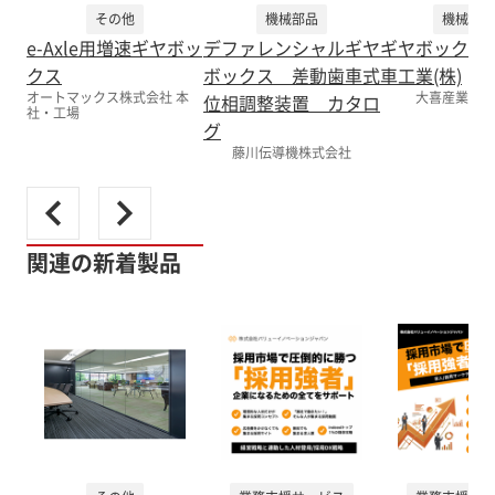
その他
機械部品
機械部品
e-Axle用増速ギヤボッ
デファレンシャルギヤ
ギヤボックス
クス
ボックス 差動歯車式
車工業(株)
オートマックス株式会社 本
大喜産業株式
位相調整装置 カタロ
社・工場
グ
藤川伝導機株式会社
関連の新着製品