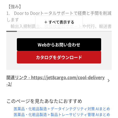
【強み】
1. Door to Doorトータルサポートで経費と手間を削減
します
＋ すべて表示する
輸出入規制調査、検疫検査のサポートや代行、輸送書
類の作成代行、梱包資材の準備と梱包作業代行が可能。
サンプルを弊社にお預けいただくだけで、海外の配達
Webからお問い合わせ
先までお届けいたします。
時間や経費を本来の研究業務に活用できます！
カタログをダウンロード
2. 輸送中の貨物追跡や温度監視
関連リンク - https://jet8cargo.com/cool-delivery
ラベル管理、専門車によるチャーター配送、トラッキ
-2/
ングサービス、24時間365日専属オペレーターが対応、
温度/湿度/振動/GPS 計測器、計測データのレポート作
成
このページを見たあなたにおすすめ
医薬品・化粧品製造 > データインテグリティ対策 AIまとめ
3. どんな国への輸送でもお引き受けいたします
医薬品・化粧品製造 > 製品トレーサビリティ管理 AIまとめ