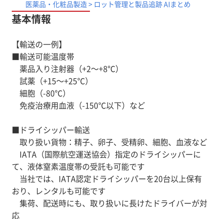
アメリカ、スイス、ベルギー、ハンガリー、ドイツ、
医薬品・化粧品製造 > ロット管理と製品追跡 AIまとめ
フランス、イタリア、スペイン、イスラエル、サウジア
基本情報
ラビア、中国、台湾、香港、タイ、ベトナムなど50か
【輸送の一例】
■輸送可能温度帯
薬品入り注射器（+2～+8℃）
試薬（+15～+25℃）
細胞（-80℃）
免疫治療用血液（-150℃以下）など
■ドライシッパー輸送
取り扱い貨物：精子、卵子、受精卵、細胞、血液など
IATA（国際航空運送協会）指定のドライシッパーに
て、液体窒素温度帯の受託も可能です
当社では、IATA認定ドライシッパーを20台以上保有
おり、レンタルも可能です
集荷、配送時にも、取り扱いに長けたドライバーが対
応