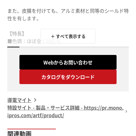
また、皮膜を付けても、アルミ素材と同等のシールド特
性を有します。
【特長】
＋ すべて表示する
■色調：ほぼ全て対応可
■硬度：380～450HV
■耐摩耗性：100ds/μm前後
Webからお問い合わせ
■皮膜抵抗値：10⁰～10⁻² Ω（4端子による測定）
■シールド性：0.1MHz～1GHzの間でアルミニウム素材
カタログをダウンロード
と同程度 ※但し、合金種によって多少異なる
※詳しくはPDF資料をご覧いただくか、お気軽にお問い
導電マイト
特設サイト - 製品・サービス詳細 - https://pr.mono.
ipros.com/artf/product/
関連動画