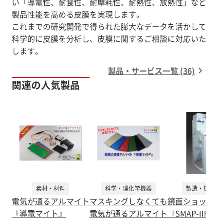
い「導電性、耐食性、耐摩耗性、耐熱性、放熱性」など
製品性能を高める皮膜を実現します。
これまでの研究開発で得られた膨大なデータを活かして
科学的に皮膜を分析し、皮膜に関するご相談に対応いた
します。
製品・サービス一覧 (36)
関連の人気製品
素材・材料
科学・理化学機器
製造・加工
電気が通るアルマイト
マスキングしなくても
鏡面ショット
『導電マイト』
電気が通るアルマイト
『SMAP-IIF