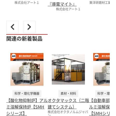
株式会社アート１
東洋研磨材工業株式
『導電マイト』
株式会社アート１
関連の新着製品
科学・理化学機器
素材・材料
科学・理化学
【酸化物抑制炉】アル
オクタマックス（二階
【自動車部品
ミ溶解保持炉【SMH
建てシステム）
ルミ溶解保持
株式会社オクタノルムジャパ
シリーズ】
【SMHシリー
ン