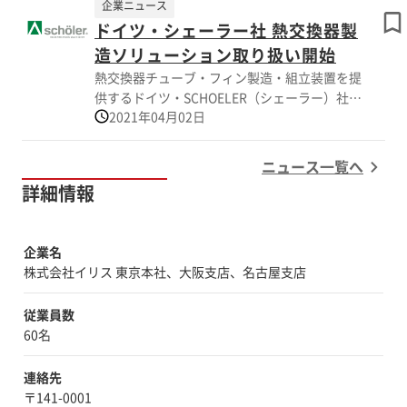
企業ニュース
した。 HAGE社は、特に欧州の航空宇宙業界に
内周に振動成型により精密なスプラインを形成
ドイツ・シェーラー社 熱交換器製
おいてアルミニウムタンクの大型接合設備での
が可能です。 本セミナーでは、FELSS社が提供
実績があります。 また、欧州自動車業界にお
造ソリューション取り扱い開始
するこれらの技術の紹介を行います。 EV時代
いてもバッテリーケースの封止や、トラック艤
熱交換器チューブ・フィン製造・組立装置を提
の車両の軽量化に貢献する、中空高強度シャフ
装躯体、そしてスポット溶接に代わりうるスポ
供するドイツ・SCHOELER（シェーラー）社
ト製造における高い塑性加工技術をもつドイツ
ット摩擦撹拌接合（FSSW）技術の提供など、
2021年04月02日
は、本年度より株式会社イリスと共に日本市場
FELSS社の技術や中空軽量シャフトの成型動向
異種異材接合に関する豊富な経験を有しており
に参入することを決定しました。 ドイツ・シ
を学びたい方はぜひご参加ください！
ます。 株式会社イリスでは、HAGEの持つFSW
ェーラー社は、薄肉フィンやチューブ製造用の
ニュース一覧へ
技術を日本の皆様にご紹介いたします。より詳
高精度設備やツール・金型から始まり、コンデ
詳細情報
しい情報については、ぜひお気軽に弊社までお
ンサー・ラジエーター・オイルクーラー・チャ
尋ねください。
ージエアクーラー等熱交換器向けの、半自動及
び全自動コア組み立てから複雑なターンキー製
企業名
造ラインにまで及びます。当社が開発し製造を
株式会社イリス 東京本社、大阪支店、名古屋支店
行った設備や金型は、世界中の自動車産業およ
び住宅用や移動体向けエアコン・熱交換器製造
従業員数
業界で使用されています。 ロールフォーミン
60名
グ、シーム溶接、非常に高度なプロセスの自動
化に関して、シェーラー社は生産性と精度にお
連絡先
いて最先端のテクノロジーを提供します。その
〒141-0001
プロセスに特化した電気制御やソフトウェア開