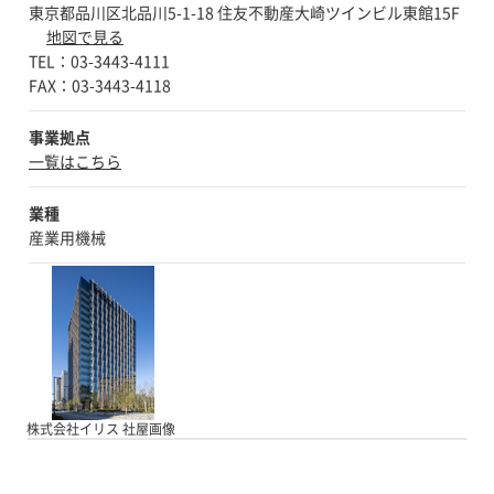
東京都品川区北品川5-1-18 住友不動産大崎ツインビル東館15F
発を伴った同社の革新的なメカトロニクス・ソ
地図で見る
リューションは、製造工程において最良の生産
TEL：03-3443-4111
効率もたらします。 また、現在他社製設備を
ご使用の方向けに、高品質な代替ツール・金
型・ユニットの提供が可能です。 より詳しい
情報については、ぜひお気軽に株式会社イリス
事業拠点
までお尋ねください。
一覧はこちら
業種
産業用機械
株式会社イリス 社屋画像