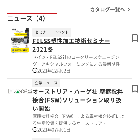
カタログ一覧へ
ニュース（4）
セミナー・イベント
FELSS塑性加工技術セミナー
2021冬
ドイツ・FELSS社のロータリースウェージン
グ・アキシャルフォーミングによる最新塑性加
2021年12月02日
工技術の公開ウェビナーを開催！ 本セミナー
では、中空軽量シャフト材の冷間加工を可能に
企業ニュース
する、FELSS社のロータリースウェージングお
オーストリア・ハーゲ社 摩擦撹拌
よびアキシャルフォーミング技術を紹介。
（内容は2021年春・夏・秋と同様です。）
接合(FSW)ソリューション取り扱
1905年創業のドイツ・FELSS社が持つ最新のロ
い開始
ータリースウェージング技術により、きわめて
摩擦撹拌接合（FSW）による異材接合技術によ
厳しい寸法を持ちつつ、強度や薄肉化を可能に
る生産設備を提供するオーストリア・
した中空軽量シャフトの成型が可能です。また
2021年07月01日
HAGE（ハーゲ）社は、本年度より株式会社イ
アキシャルフォーミング技術によりはスウェー
リスと共に日本市場に参入することを決定しま
ジングにより形成されたシャフトの外周または