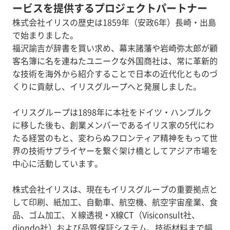
ービスを提供するプロジェクトパートナー
株式会社イリスの歴史は1859年（安政6年）長崎・出島
で始まりました。
福沢諭吉が辞書を買い求め、幕末諸藩や岩崎弥太郎が顧
客名簿に名を連ねたユニークな外国商社は、常に革新的
な技術を海外から紹介することで日本の近代化とものづ
くりに貢献し、イリスグループへと発展しました。
イリスグループは1898年に本社をドイツ・ハンブルク
に移した後も、創業メンバーであるイリス家の5代にわ
たる経営のもと、変わらぬフロンティア精神をもって世
界の技術サプライヤーを繋ぐ架け橋としてアジア市場を
中心に活動しています。
株式会社イリスは、現在もイリスグループの重要拠点と
して印刷、紙加工、自動車、航空機、航空宇宙産業、食
品、ゴム加工、Ｘ線透視・X線CT（Visiconsult社、
diondo社）および品質保証システム、技術材料まで幅