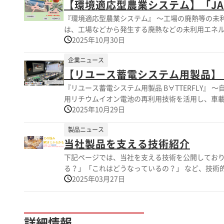
【環境適応型農業システム】「JAPAN
『環境適応型農業システム』 ～工場の廃熱等の未利用エ
は、工場などから発生する廃熱などの未利用エネル
2025年10月30日
ウスと同等の簡易的な構造のまま、地下水熱、工
物を育てる栽培システム “Moisculture”
企業ニュース
期待できる人工光型の農業システムです。 ◎工場・モビリティ産業由来のエネルギーを地域農業へ還元 ◎イニシャルコストを抑
【リユース蓄電システム用製品】「JAP
え、インフラや資源が限られた場所でも安定した農
も、電力使用量76.3%削減を実証 「JAPAN MOBILITY SHOW 2025」 会場：東京ビッグサイト 会期：2025年10月30日（木）～
『リユース蓄電システム用製品 B∀TTERFLY』 ～自動車用
11月9日（日） YAZAKIグループの
用リチウムイオン電池の再利用技術を活用し、車
2025年10月29日
ム」の実証試験を進めています。 独自の充放電制
を確保します。 これにより再生可能エネルギーの活用やカー
製品ニュース
池を混在利用しても電池の能力を最大限引き出し効
当社製品を支える技術紹介
応 ◎ライフサイクルコスト削減と環境負荷低減を実現 「JAPAN MOBILITY SHOW 2025」 会場：東京ビッグサイト 会期
年10月30日（木）～11月9日（日） YAZAKIグループの次世代エネルギーへの取り組みをご紹介します。 ご来場をお待ちしてお
下記ページでは、当社を支える技術を公開しており
ります。
る？」「これはどうなっているの？」 など、技術的なこ
2025年03月27日
https://pr.mono.ipros.com/yazaki-energysystem
詳細情報