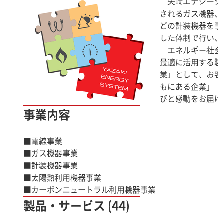
矢崎エナジーシ
されるガス機器
どの計装機器を
した体制で行い
エネルギー社会
最適に活用する
業」として、お
もにある企業」
びと感動をお届
事業内容
■電線事業
■ガス機器事業
■計装機器事業
■太陽熱利用機器事業
■カーボンニュートラル利用機器事業
製品・サービス (44)