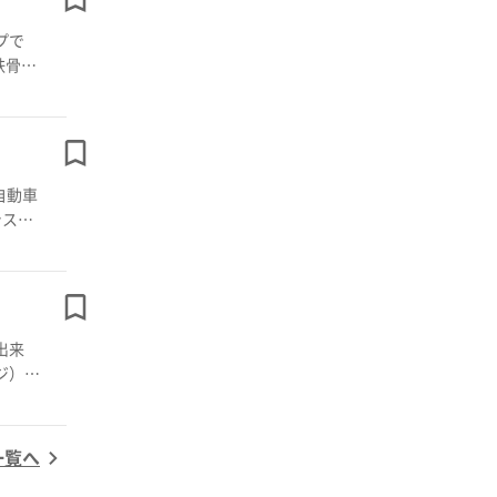
鉄骨ハ
度で作
収穫が
ムより
システ
ム性能
理に対
出来
一覧へ