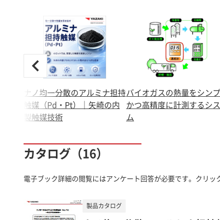
ナノ均一分散のアルミナ担持
バイオガスの熱量をシン
触媒（Pd・Pt）｜矢崎の内
かつ高精度に計測するシ
製触媒技術
ム
カタログ（16）
電子ブック詳細の閲覧にはアンケート回答が必要です。クリッ
製品カタログ