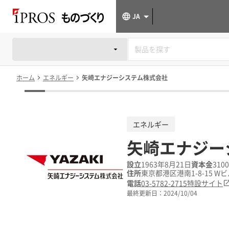
JA
ホーム
エネルギー
矢崎エナジーシステム株式会社
エネルギー
矢崎エナジー
設立
1963年8月21日
資本金
310
住所
東京都港区港南1-8-15 Wビ
電話
03-5782-2715
特設サイト
最終更新日：
2024/10/04