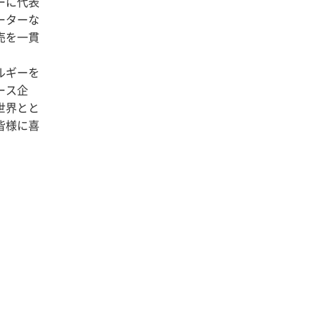
ーに代表
ーターな
売を一貫
。
ルギーを
ース企
世界とと
皆様に喜