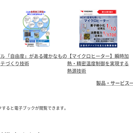
プル
「自由度」がある確かなもの
【マイクロヒーター】瞬時加
ステ
づくり技術
熱・精密温度制御を実現する
熱源技術
製品・サービス
クすると電子ブックが閲覧できます。