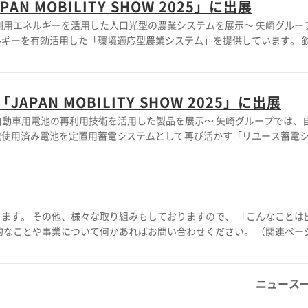
 MOBILITY SHOW 2025」に出展
ネルギーを活用した人口光型の農業システムを展示～ 矢崎グループで
ギーを有効活用した「環境適応型農業システム」を提供しています。 
場廃熱、太陽光など、さまざまな熱源を利用可能な空調システムや、湿
など、最小限のエネルギーと水、および最小限の労働力で、安定した品質・量の
AN MOBILITY SHOW 2025」に出展
業を実現（1/10の水で栽培可能） ◎従来の電池式ヒートポンプシステ
電池の再利用技術を活用した製品を展示～ 矢崎グループでは、自動車
次世代エネルギーへの取り組みをご紹介します。 ご来場をお待ちしております。
載使用済み電池を定置用蓄電システムとして再び活かす「リユース蓄電
御技術により、劣化状態の異なる電池を組み合わせても安定したシステ
ボンニュートラル社会の実現に貢献します。 ◎劣化状態の異なる電
率的に電力を供給 ◎大量発生が見込まれる車載使用済み電池の適正処
：2025
ます。 その他、様々な取り組みもしておりますので、 「こんなことは
とや事業について何かあればお問い合わせください。 （関連ページ）
/product/category/68094/
ニュース